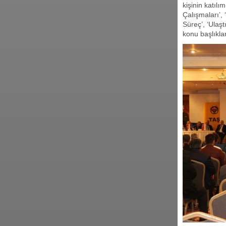
kişinin katılı
Çalışmaları’,
Süreç’, ‘Ulaş
konu başlıklar