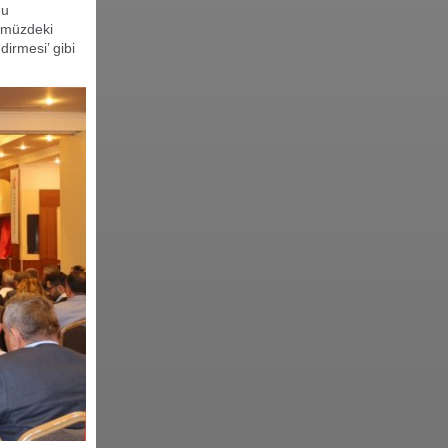
nu
nümüzdeki
dirmesi’ gibi