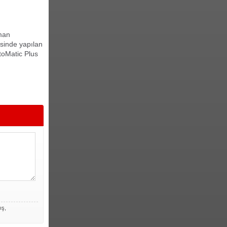
aman
esinde yapılan
utoMatic Plus
ış,