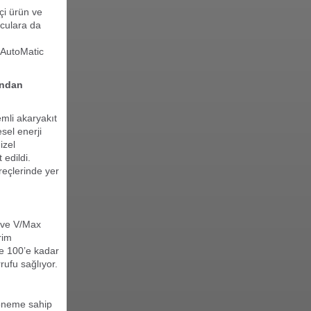
kçi ürün ve
nculara da
e AutoMatic
fından
emli akaryakıt
sel enerji
izel
 edildi.
reçlerinde yer
l ve V/Max
rim
de 100’e kadar
rufu sağlıyor.
ı öneme sahip