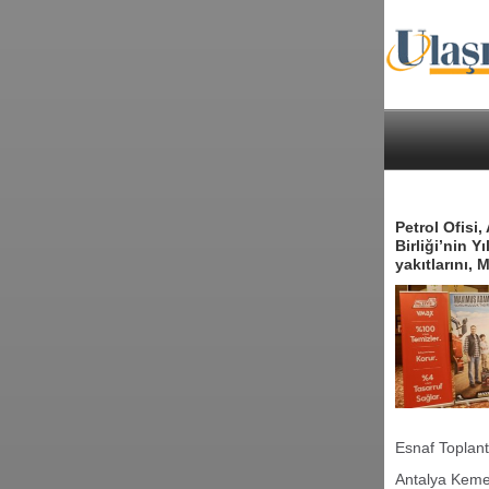
Petrol Ofisi,
Birliği’nin Y
yakıtlarını,
Esnaf Toplant
Antalya Kemer