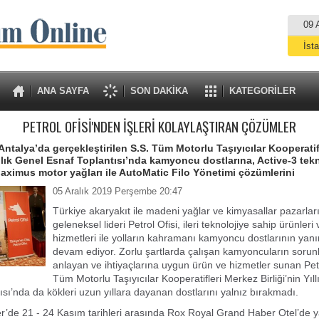
09 
İst
A
ANA SAYFA
SON DAKİKA
KATEGORİLER
PETROL OFİSİ'NDEN İŞLERİ KOLAYLAŞTIRAN ÇÖZÜMLER
 Antalya’da gerçekleştirilen S.S. Tüm Motorlu Taşıyıcılar Kooperati
ıllık Genel Esnaf Toplantısı’nda kamyoncu dostlarına, Active-3 tekn
 Maximus motor yağları ile AutoMatic Filo Yönetimi çözümlerini
05 Aralık 2019 Perşembe 20:47
Türkiye akaryakıt ile madeni yağlar ve kimyasallar pazarlar
geleneksel lideri Petrol Ofisi, ileri teknolojiye sahip ürünleri
hizmetleri ile yolların kahramanı kamyoncu dostlarının ya
devam ediyor. Zorlu şartlarda çalışan kamyoncuların sorunla
anlayan ve ihtiyaçlarına uygun ürün ve hizmetler sunan Petr
Tüm Motorlu Taşıyıcılar Kooperatifleri Merkez Birliği’nin Yıl
ısı’nda da kökleri uzun yıllara dayanan dostlarını yalnız bırakmadı.
’de 21 - 24 Kasım tarihleri arasında Rox Royal Grand Haber Otel’de y