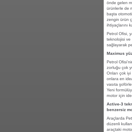
önde gelen mer
ürünlerle de 
başta otomoti
zengin ürün çe
ihtiyaçlarını k
Petrol Ofisi, 
teknolojisi ve
sağlayarak pe
Maximus yüz
Petrol Ofisi’
zorluğu çok yü
Onları çok iyi
onlara en ide
vasıta şoförle
Yeni formülüy
motor için id
Active-3 tekn
benzersiz mo
Araçlarda Petr
düzenli kulla
araçtaki moto