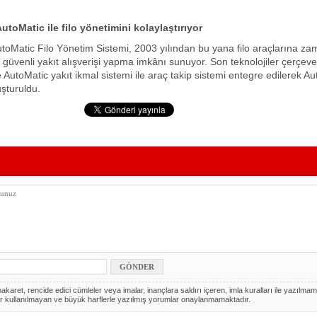
AutoMatic ile filo yönetimini kolaylaştırıyor
AutoMatic Filo Yönetim Sistemi, 2003 yılından bu yana filo araçlarına z
üvenli yakıt alışverişi yapma imkânı sunuyor. Son teknolojiler çerçev
e AutoMatic yakıt ikmal sistemi ile araç takip sistemi entegre edilerek A
uşturuldu.
akaret, rencide edici cümleler veya imalar, inançlara saldırı içeren, imla kuralları ile yazılmam
r kullanılmayan ve büyük harflerle yazılmış yorumlar onaylanmamaktadır.