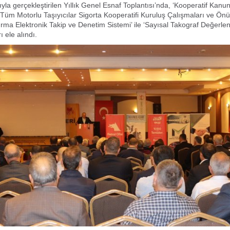
mıyla gerçekleştirilen Yıllık Genel Esnaf Toplantısı’nda, ‘Kooperatif Kanu
 ‘Tüm Motorlu Taşıyıcılar Sigorta Kooperatifi Kuruluş Çalışmaları ve Ö
tırma Elektronik Takip ve Denetim Sistemi’ ile ‘Sayısal Takograf Değerlen
ı ele alındı.