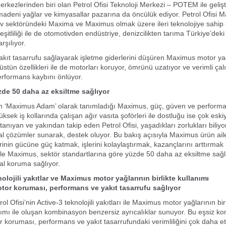
kezlerinden biri olan Petrol Ofisi Teknoloji Merkezi – POTEM ile geliştir
madeni yağlar ve kimyasallar pazarına da öncülük ediyor. Petrol Ofisi M
v sektöründeki Maxima ve Maximus olmak üzere ileri teknolojiye sahip 
şitliliği ile de otomotivden endüstriye, denizcilikten tarıma Türkiye’deki
arşılıyor.
yakıt tasarrufu sağlayarak işletme giderlerini düşüren Maximus motor yağl
 üstün özellikleri ile de motorları koruyor, ömrünü uzatıyor ve verimli ça
rformans kaybını önlüyor.
de 50 daha az eksiltme sağlıyor
nin ‘Maximus Adam’ olarak tanımladığı Maximus, güç, güven ve performa
ksek iş kollarında çalışan ağır vasıta şoförleri ile dostluğu ise çok esk
 tanıyan ve yakından takip eden Petrol Ofisi, yaşadıkları zorlukları biliyo
al çözümler sunarak, destek oluyor. Bu bakış açısıyla Maximus ürün aile
rinin gücüne güç katmak, işlerini kolaylaştırmak, kazançlarını arttırmak içi
le Maximus, sektör standartlarına göre yüzde 50 daha az eksiltme sağ
eal koruma sağlıyor.
olojili yakıtlar ve Maximus motor yağlarının birlikte kullanımı
tor koruması, performans ve yakıt tasarrufu sağlıyor
ol Ofisi’nin Active-3 teknolojili yakıtları ile Maximus motor yağlarının bir
nımı ile oluşan kombinasyon benzersiz ayrıcalıklar sunuyor. Bu eşsiz k
r koruması, performans ve yakıt tasarrufundaki verimliliğini çok daha etk