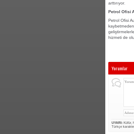
arttırıyor.
Petrol Ofisi 
Petrol Ofisi 
kaybetmeden g
geliştirmelerl
hizmeti de ol
Yorumlar
UYARI:
Küfür, h
Türkçe karakte