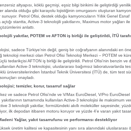
enzersiz altyapısı, köklü geçmişi, eşsiz bilgi birikimi ile geliştirdiği yenili
her alanda olduğu gibi karayolu lojistiğinin omurgasını oluşturan kamyo
 sunuyor. Petrol Ofisi, destek olduğu kamyoncuların Yıllık Genel Esnaf
 açtığı stantta, Active-3 teknolojili yakıtlarını, Maximus motor yağları il
çözümlerini anlattı.
nolojili yakıtlar, POTEM ve AFTON
iş birliği ile geliştirildi, İTÜ tara
olojisi, sadece Türkiye’nin değil, geniş bir coğrafyanın alanındaki en ön
 teknoloji merkezi olan Petrol Ofisi Teknoloji Merkezi – POTEM ve küre
lü tedarikçisi AFTON iş birliği ile geliştirildi. Petrol Ofisi’nin benzin ve d
ullanılan Active-3 teknolojisi, uluslararası bağımsız laboratuvarlarda test
klü üniversitelerinden İstanbul Teknik Üniversitesi (İTÜ) de, tüm test sü
 sonuçları onayladı.
olojisi; temizler, korur, tasarruf sağlar
k kez ve sadece Petrol Ofisi’nde ve V/Max EuroDiesel, V/Pro EuroDiese
yakıtlarının tamamında kullanılan Active-3 teknolojisi ile maksimum ve
ive 3 teknolojili yakıtlar, formülündeki akıllı moleküller sayesinde; yüz
iyor, ilk depodan itibaren motoru koruyor ve yüzde 4’e varan yakıt tasar
 Madeni Yağlar,
yakıt tasarrufunu ve performansı destekliyor
 yüksek üretim kalitesi ve kapasitesinin yanı sıra alanındaki uluslararas