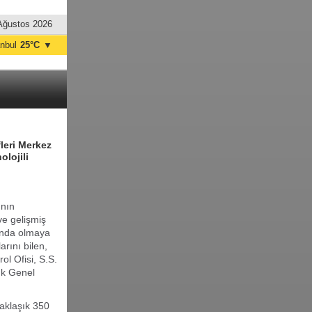
Ağustos 2026
anbul
25°C
▼
nkara
31°C
fleri Merkez
olojili
ının
 ve gelişmiş
nında olmaya
rını bilen,
ol Ofisi, S.S.
lık Genel
aklaşık 350