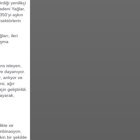
diği yenilikçi
adeni Yağlar,
350’yi aşkın
 sektörlerin
arı, ileri
lışma
ns isteyen,
iye dayanıyor.
r, anlıyor ve
si, ağır
n geliştirildi.
layarak,
likte ve
ombinasyon,
in bir şekilde