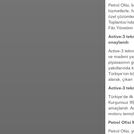
Petrol Ofisi, b
hizmetlerle, 
özel çözümler
Toplantısı’nda
Filo Yönetimi 
Active-3 tek
onaylandı
Active-3 tekn
ve madeni yağ
piyasasının güç
yakıtlarında k
Türkiye’nin kö
alarak, çıkan
Active-3 tekn
Türkiye’de il
Kurşunsuz 95 
amaçlandı. Act
motoru temizl
Petrol Ofisi
Petrol Ofisi,