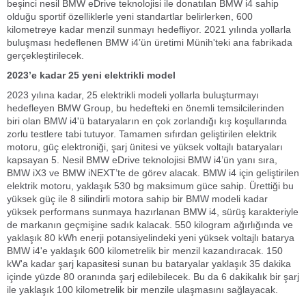
beşinci nesil BMW eDrive teknolojisi ile donatılan BMW i4 sahip
olduğu sportif özelliklerle yeni standartlar belirlerken, 600
kilometreye kadar menzil sunmayı hedefliyor. 2021 yılında yollarla
buluşması hedeflenen BMW i4’ün üretimi Münih'teki ana fabrikada
gerçekleştirilecek.
2023’e kadar 25 yeni elektrikli model
2023 yılına kadar, 25 elektrikli modeli yollarla buluşturmayı
hedefleyen BMW Group, bu hedefteki en önemli temsilcilerinden
biri olan BMW i4'ü bataryaların en çok zorlandığı kış koşullarında
zorlu testlere tabi tutuyor. Tamamen sıfırdan geliştirilen elektrik
motoru, güç elektroniği, şarj ünitesi ve yüksek voltajlı bataryaları
kapsayan 5. Nesil BMW eDrive teknolojisi BMW i4’ün yanı sıra,
BMW iX3 ve BMW iNEXT’te de görev alacak. BMW i4 için geliştirilen
elektrik motoru, yaklaşık 530 bg maksimum güce sahip. Ürettiği bu
yüksek güç ile 8 silindirli motora sahip bir BMW modeli kadar
yüksek performans sunmaya hazırlanan BMW i4, sürüş karakteriyle
de markanın geçmişine sadık kalacak. 550 kilogram ağırlığında ve
yaklaşık 80 kWh enerji potansiyelindeki yeni yüksek voltajlı batarya
BMW i4'e yaklaşık 600 kilometrelik bir menzil kazandıracak. 150
kW'a kadar şarj kapasitesi sunan bu bataryalar yaklaşık 35 dakika
içinde yüzde 80 oranında şarj edilebilecek. Bu da 6 dakikalık bir şarj
ile yaklaşık 100 kilometrelik bir menzile ulaşmasını sağlayacak.