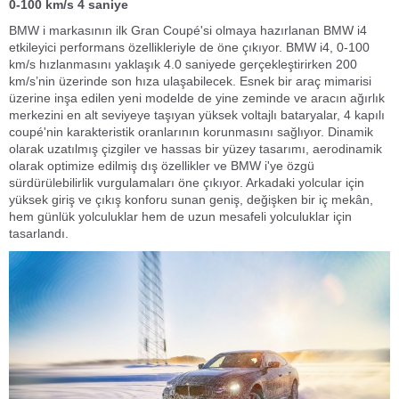
0-100 km/s 4 saniye
BMW i markasının ilk Gran Coupé'si olmaya hazırlanan BMW i4
etkileyici performans özellikleriyle de öne çıkıyor. BMW i4, 0-100
km/s hızlanmasını yaklaşık 4.0 saniyede gerçekleştirirken 200
km/s’nin üzerinde son hıza ulaşabilecek. Esnek bir araç mimarisi
üzerine inşa edilen yeni modelde de yine zeminde ve aracın ağırlık
merkezini en alt seviyeye taşıyan yüksek voltajlı bataryalar, 4 kapılı
coupé'nin karakteristik oranlarının korunmasını sağlıyor. Dinamik
olarak uzatılmış çizgiler ve hassas bir yüzey tasarımı, aerodinamik
olarak optimize edilmiş dış özellikler ve BMW i'ye özgü
sürdürülebilirlik vurgulamaları öne çıkıyor. Arkadaki yolcular için
yüksek giriş ve çıkış konforu sunan geniş, değişken bir iç mekân,
hem günlük yolculuklar hem de uzun mesafeli yolculuklar için
tasarlandı.