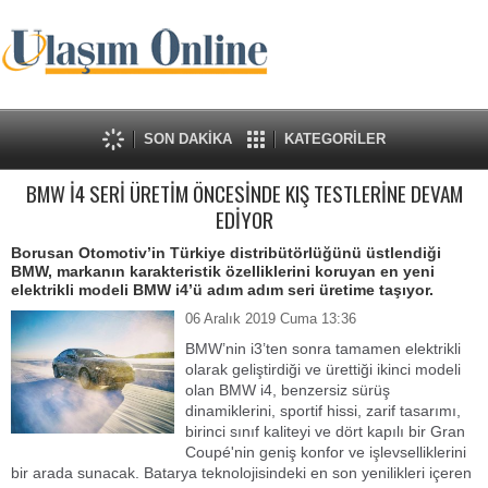
SON DAKİKA
KATEGORİLER
BMW İ4 SERİ ÜRETİM ÖNCESİNDE KIŞ TESTLERİNE DEVAM
EDİYOR
Borusan Otomotiv’in Türkiye distribütörlüğünü üstlendiği
BMW, markanın karakteristik özelliklerini koruyan en yeni
elektrikli modeli BMW i4’ü adım adım seri üretime taşıyor.
06 Aralık 2019 Cuma 13:36
BMW’nin i3’ten sonra tamamen elektrikli
olarak geliştirdiği ve ürettiği ikinci modeli
olan BMW i4, benzersiz sürüş
dinamiklerini, sportif hissi, zarif tasarımı,
birinci sınıf kaliteyi ve dört kapılı bir Gran
Coupé'nin geniş konfor ve işlevselliklerini
bir arada sunacak. Batarya teknolojisindeki en son yenilikleri içeren