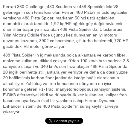
Ferrari 360 Challenge, 430 Scuderia ve 458 Speciale'deki V8
geleneğinin son temsilcisi olan Ferrari 488 Pista'nın üstü açılabilen
versiyonu 488 Pista Spider, markanın 50’nci üstü açılabilen
otomobili olarak tanıtıldı. 1,92 kg/HP ağırlık-güç dağılımıyla çok
önemli bir başarıya imza atan 488 Pista Spider’da, Uluslararası
Yılın Motoru Ödülleri’nde üçüncü kez dünyanın en iyi motoru
unvanını kazanan, 3902 cc hacminde, çift turbo beslemeli, 720 HP
gücündeki V8 motor görev alıyor.
488 Pista Spider’ın iç mekanında bolca alkantara ve karbon fiber
malzeme kullanımı dikkati çekiyor. 0’dan 100 km/s hıza sadece 2,8
saniyede ulaşan ve 340 km/s son hıza ulaşan 488 Pista Spider’da,
20 inçlik berlinetta stili jantlara yer veriliyor ve daha da ötesi yüzde
20 hafifletilmiş karbon fiber jantlar da isteğe bağlı olarak satın
alınabiliyor. Yol tutuş ve fren konusunda dünyanın en iyisi
konumuna getiren F1-Trac, manyetoreolojik süspansiyon sistemi,
E-Diff3 diferansiyel kilidi ve dünyada ilk kez kullanılan, kaliper fren
basıncını ayarlayan özel bir yazılıma sahip Ferrari Dynamic
Enhancer sistemi de 488 Pista Spider’ın sürüş keyfini zirveye
çıkarıyor.