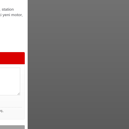
 station
 yeni motor,
ış,