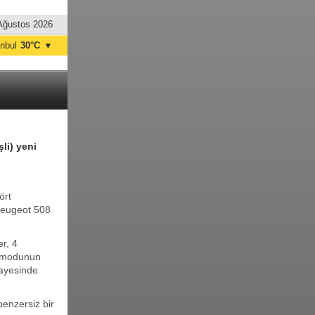
Ağustos 2026
anbul
30°C
▼
nkara
30°C
li) yeni
ört
 Peugeot 508
r, 4
üş modunun
sayesinde
 benzersiz bir