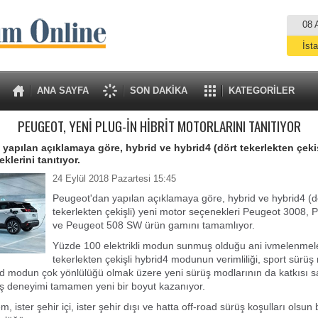
08 
İst
A
ANA SAYFA
SON DAKİKA
KATEGORİLER
PEUGEOT, YENİ PLUG-İN HİBRİT MOTORLARINI TANITIYOR
yapılan açıklamaya göre, hybrid ve hybrid4 (dört tekerlekten çekiş
klerini tanıtıyor.
24 Eylül 2018 Pazartesi 15:45
Peugeot'dan yapılan açıklamaya göre, hybrid ve hybrid4 (d
tekerlekten çekişli) yeni motor seçenekleri Peugeot 3008,
ve Peugeot 508 SW ürün gamını tamamlıyor.
Yüzde 100 elektrikli modun sunmuş olduğu ani ivmelenmele
tekerlekten çekişli hybrid4 modunun verimliliği, sport sür
d modun çok yönlülüğü olmak üzere yeni sürüş modlarının da katkısı 
ş deneyimi tamamen yeni bir boyut kazanıyor.
m, ister şehir içi, ister şehir dışı ve hatta off-road sürüş koşulları olsun