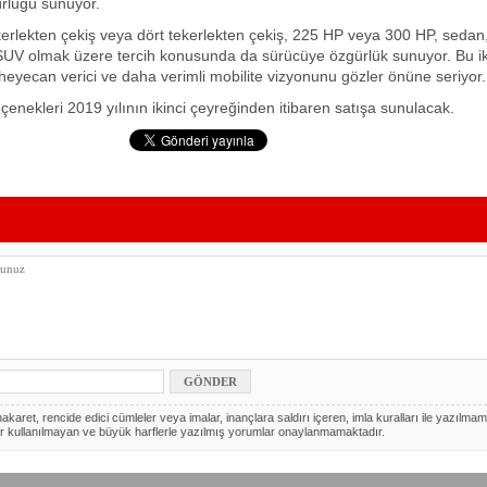
rlüğü sunuyor.
ekerlekten çekiş veya dört tekerlekten çekiş, 225 HP veya 300 HP, sedan,
UV olmak üzere tercih konusunda da sürücüye özgürlük sunuyor. Bu iki
eyecan verici ve daha verimli mobilite vizyonunu gözler önüne seriyor.
çenekleri 2019 yılının ikinci çeyreğinden itibaren satışa sunulacak.
akaret, rencide edici cümleler veya imalar, inançlara saldırı içeren, imla kuralları ile yazılmam
r kullanılmayan ve büyük harflerle yazılmış yorumlar onaylanmamaktadır.