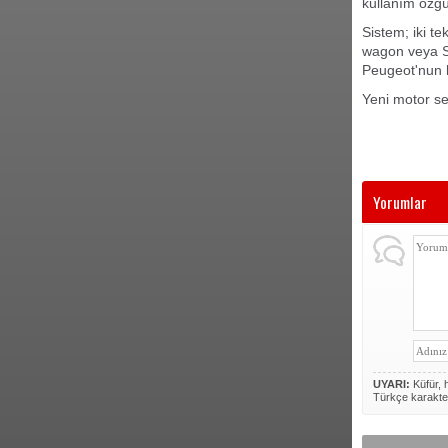
kullanım özgü
Sistem; iki t
wagon veya S
Peugeot'nun h
Yeni motor se
Yorumlar
UYARI:
Küfür, h
Türkçe karakte