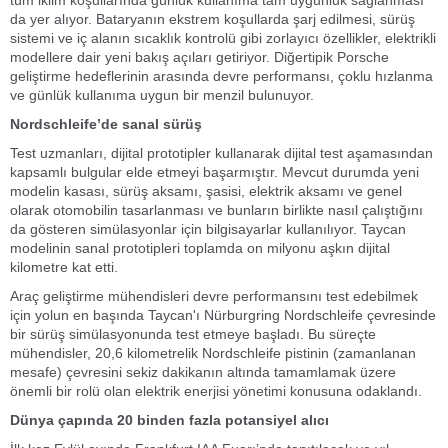
tüm iklim koşullarında günlük kullanıma tam uygunluk sağlanması
da yer alıyor. Bataryanın ekstrem koşullarda şarj edilmesi, sürüş
sistemi ve iç alanın sıcaklık kontrolü gibi zorlayıcı özellikler, elektrikli
modellere dair yeni bakış açıları getiriyor. Diğertipik Porsche
geliştirme hedeflerinin arasında devre performansı, çoklu hızlanma
ve günlük kullanıma uygun bir menzil bulunuyor.
Nordschleife’de sanal sürüş
Test uzmanları, dijital prototipler kullanarak dijital test aşamasından
kapsamlı bulgular elde etmeyi başarmıştır. Mevcut durumda yeni
modelin kasası, sürüş aksamı, şasisi, elektrik aksamı ve genel
olarak otomobilin tasarlanması ve bunların birlikte nasıl çalıştığını
da gösteren simülasyonlar için bilgisayarlar kullanılıyor. Taycan
modelinin sanal prototipleri toplamda on milyonu aşkın dijital
kilometre kat etti.
Araç geliştirme mühendisleri devre performansını test edebilmek
için yolun en başında Taycan'ı Nürburgring Nordschleife çevresinde
bir sürüş simülasyonunda test etmeye başladı. Bu süreçte
mühendisler, 20,6 kilometrelik Nordschleife pistinin (zamanlanan
mesafe) çevresini sekiz dakikanın altında tamamlamak üzere
önemli bir rolü olan elektrik enerjisi yönetimi konusuna odaklandı.
Dünya çapında 20 binden fazla potansiyel alıcı