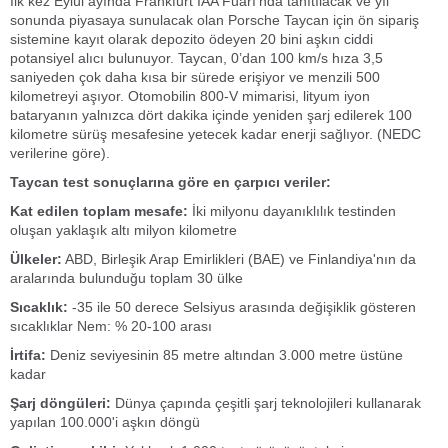
İlk kez Eylül ayında Frankfurt IAA Fuarı’nda tanıtılacak ve yıl
sonunda piyasaya sunulacak olan Porsche Taycan için ön sipariş
sistemine kayıt olarak depozito ödeyen 20 bini aşkın ciddi
potansiyel alıcı bulunuyor. Taycan, 0’dan 100 km/s hıza 3,5
saniyeden çok daha kısa bir sürede erişiyor ve menzili 500
kilometreyi aşıyor. Otomobilin 800-V mimarisi, lityum iyon
bataryanın yalnızca dört dakika içinde yeniden şarj edilerek 100
kilometre sürüş mesafesine yetecek kadar enerji sağlıyor. (NEDC
verilerine göre).
Taycan test sonuçlarına göre en çarpıcı veriler:
Kat edilen toplam mesafe:
İki milyonu dayanıklılık testinden
oluşan yaklaşık altı milyon kilometre
Ülkeler:
ABD, Birleşik Arap Emirlikleri (BAE) ve Finlandiya'nın da
aralarında bulunduğu toplam 30 ülke
Sıcaklık:
-35 ile 50 derece Selsiyus arasında değişiklik gösteren
sıcaklıklar Nem: % 20-100 arası
İrtifa:
Deniz seviyesinin 85 metre altından 3.000 metre üstüne
kadar
Şarj döngüleri:
Dünya çapında çeşitli şarj teknolojileri kullanarak
yapılan 100.000'i aşkın döngü