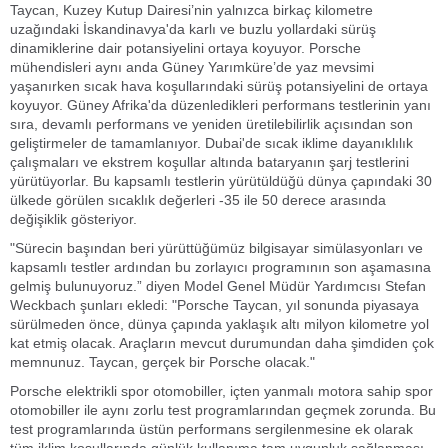
Taycan, Kuzey Kutup Dairesi’nin yalnızca birkaç kilometre
uzağındaki İskandinavya'da karlı ve buzlu yollardaki sürüş
dinamiklerine dair potansiyelini ortaya koyuyor. Porsche
mühendisleri aynı anda Güney Yarımküre’de yaz mevsimi
yaşanırken sıcak hava koşullarındaki sürüş potansiyelini de ortaya
koyuyor. Güney Afrika'da düzenledikleri performans testlerinin yanı
sıra, devamlı performans ve yeniden üretilebilirlik açısından son
geliştirmeler de tamamlanıyor. Dubai'de sıcak iklime dayanıklılık
çalışmaları ve ekstrem koşullar altında bataryanın şarj testlerini
yürütüyorlar. Bu kapsamlı testlerin yürütüldüğü dünya çapındaki 30
ülkede görülen sıcaklık değerleri -35 ile 50 derece arasında
değişiklik gösteriyor.
"Sürecin başından beri yürüttüğümüz bilgisayar simülasyonları ve
kapsamlı testler ardından bu zorlayıcı programının son aşamasına
gelmiş bulunuyoruz.” diyen Model Genel Müdür Yardımcısı Stefan
Weckbach şunları ekledi: "Porsche Taycan, yıl sonunda piyasaya
sürülmeden önce, dünya çapında yaklaşık altı milyon kilometre yol
kat etmiş olacak. Araçların mevcut durumundan daha şimdiden çok
memnunuz. Taycan, gerçek bir Porsche olacak."
Porsche elektrikli spor otomobiller, içten yanmalı motora sahip spor
otomobiller ile aynı zorlu test programlarından geçmek zorunda. Bu
test programlarında üstün performans sergilenmesine ek olarak