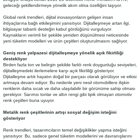
geleceği şekillendirmeye yönelik akım olma özelliğini taşıyor.
Global renk trendleri, dijital inovasyonların gelişen insan
ihtiyaçlarına bağlı etkileşimini yansıtıyor. Dijitalleşmeye artan ilgi,
bilgisayar tabanlı desteğin kabul gördüğünü vurguluyor.
Kaynakların verimli bir şekilde yeniden düşünülmesi neticesinde
yeni tüketim modelleri ve ürün çeşitleri oluşturulmasını sağlıyor.
Geniş renk yelpazesi dijitalleşmeye yönelik açık fikirliliği
destekliyor
Birden fazla ton ve belirgin şekilde farklı renk doygunluğu seviyeleri,
dijitalleşmedeki ilerlemelere karşı açık fikirliliği gösteriyor.
Dijitalleşme artık hayatın doğal bir parçası olarak görülüyor ve etkisi
artmaya devam ediyor. Bu nedenle yeni nesil otomobillere ilişkin
renklerin daha sıcak ve daha ulaşılabilir bir görünüme sahip olması
gerekiyor. Sarımsı tonlar ve altın rengi gibi tipik olmayan otomotiv
renk çeşitleri buna uyuyor.
Metalik renk çeşitlerinin artışı sosyal değişim isteğini
gösteriyor
Renk trendleri, tasarımcıların temel değişiklikler yapma isteğini
yansıtıyor. Bu, sadece genel tüketim modellerini ve davranışlarını