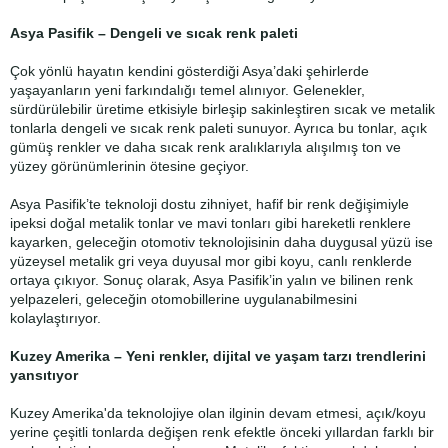
Asya Pasifik – Dengeli ve sıcak renk paleti
Çok yönlü hayatın kendini gösterdiği Asya’daki şehirlerde
yaşayanların yeni farkındalığı temel alınıyor. Gelenekler,
sürdürülebilir üretime etkisiyle birleşip sakinleştiren sıcak ve metalik
tonlarla dengeli ve sıcak renk paleti sunuyor. Ayrıca bu tonlar, açık
gümüş renkler ve daha sıcak renk aralıklarıyla alışılmış ton ve
yüzey görünümlerinin ötesine geçiyor.
Asya Pasifik’te teknoloji dostu zihniyet, hafif bir renk değişimiyle
ipeksi doğal metalik tonlar ve mavi tonları gibi hareketli renklere
kayarken, geleceğin otomotiv teknolojisinin daha duygusal yüzü ise
yüzeysel metalik gri veya duyusal mor gibi koyu, canlı renklerde
ortaya çıkıyor. Sonuç olarak, Asya Pasifik’in yalın ve bilinen renk
yelpazeleri, geleceğin otomobillerine uygulanabilmesini
kolaylaştırıyor.
Kuzey Amerika – Yeni renkler, dijital ve yaşam tarzı trendlerini
yansıtıyor
Kuzey Amerika'da teknolojiye olan ilginin devam etmesi, açık/koyu
yerine çeşitli tonlarda değişen renk efektle önceki yıllardan farklı bir