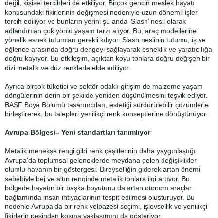
değil, kişisel tercihleri de etkiliyor. Birçok gencin meslek hayatı
konusundaki fikirlerinin değişmesi nedeniyle uzun dönemli işler
tercih ediliyor ve bunların yerini şu anda ‘Slash’ nesil olarak
adlandırılan çok yönlü yaşam tarzı alıyor. Bu, araç modellerine
yönelik esnek tutumları gerekli kılıyor. Slash neslinin tutumu, iş ve
eğlence arasında doğru dengeyi sağlayarak esneklik ve yaratıcılığa
doğru kayıyor. Bu etkileşim, açıktan koyu tonlara doğru değişen bir
dizi metalik ve düz renklerle elde ediliyor.
Ayrıca birçok tüketici ve sektör odaklı girişim de malzeme yaşam
döngülerinin derin bir şekilde yeniden düşünülmesini teşvik ediyor.
BASF Boya Bölümü tasarımcıları, estetiği sürdürülebilir çözümlerle
birleştirerek, bu talepleri yenilikçi renk konseptlerine dönüştürüyor.
Avrupa Bölgesi– Yeni standartları tanımlıyor
Metalik menekşe rengi gibi renk çeşitlerinin daha yaygınlaştığı
Avrupa’da toplumsal geleneklerde meydana gelen değişiklikler
olumlu havanın bir göstergesi. Bireyselliğin giderek artan önemi
sebebiyle bej ve altın renginde metalik tonlara ilgi artıyor. Bu
bölgede hayatın bir başka boyutunu da artan otonom araçlar
bağlamında insan ihtiyaçlarının tespit edilmesi oluşturuyor. Bu
nedenle Avrupa’da bir renk yelpazesi seçimi, işlevsellik ve yenilikçi
fikirlerin peşinden koşma yaklaşımını da gösteriyor.