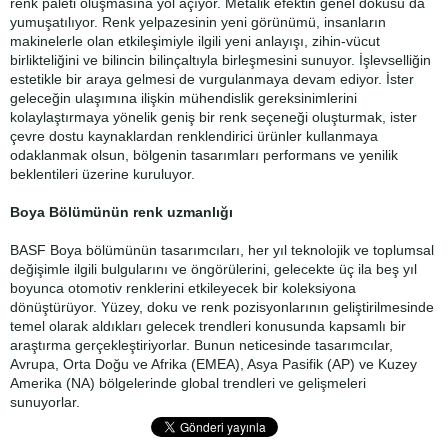
renk paleti oluşmasına yol açıyor. Metalik efektin genel dokusu da
yumuşatılıyor. Renk yelpazesinin yeni görünümü, insanların
makinelerle olan etkileşimiyle ilgili yeni anlayışı, zihin-vücut
birlikteliğini ve bilincin bilinçaltıyla birleşmesini sunuyor. İşlevselliğin
estetikle bir araya gelmesi de vurgulanmaya devam ediyor. İster
geleceğin ulaşımına ilişkin mühendislik gereksinimlerini
kolaylaştırmaya yönelik geniş bir renk seçeneği oluşturmak, ister
çevre dostu kaynaklardan renklendirici ürünler kullanmaya
odaklanmak olsun, bölgenin tasarımları performans ve yenilik
beklentileri üzerine kuruluyor.
Boya Bölümünün renk uzmanlığı
BASF Boya bölümünün tasarımcıları, her yıl teknolojik ve toplumsal
değişimle ilgili bulgularını ve öngörülerini, gelecekte üç ila beş yıl
boyunca otomotiv renklerini etkileyecek bir koleksiyona
dönüştürüyor. Yüzey, doku ve renk pozisyonlarının geliştirilmesinde
temel olarak aldıkları gelecek trendleri konusunda kapsamlı bir
araştırma gerçekleştiriyorlar. Bunun neticesinde tasarımcılar,
Avrupa, Orta Doğu ve Afrika (EMEA), Asya Pasifik (AP) ve Kuzey
Amerika (NA) bölgelerinde global trendleri ve gelişmeleri
sunuyorlar.