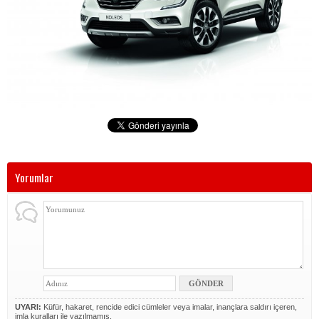
Yorumlar
UYARI:
Küfür, hakaret, rencide edici cümleler veya imalar, inançlara saldırı içeren,
imla kuralları ile yazılmamış,