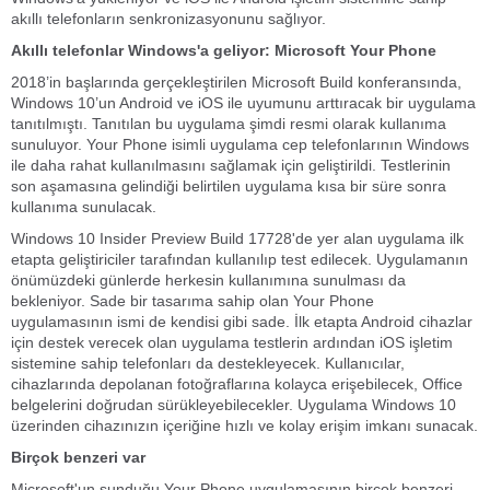
akıllı telefonların senkronizasyonunu sağlıyor.
Akıllı telefonlar Windows'a geliyor: Microsoft Your Phone
2018’in başlarında gerçekleştirilen Microsoft Build konferansında,
Windows 10’un Android ve iOS ile uyumunu arttıracak bir uygulama
tanıtılmıştı. Tanıtılan bu uygulama şimdi resmi olarak kullanıma
sunuluyor. Your Phone isimli uygulama cep telefonlarının Windows
ile daha rahat kullanılmasını sağlamak için geliştirildi. Testlerinin
son aşamasına gelindiği belirtilen uygulama kısa bir süre sonra
kullanıma sunulacak.
Windows 10 Insider Preview Build 17728'de yer alan uygulama ilk
etapta geliştiriciler tarafından kullanılıp test edilecek. Uygulamanın
önümüzdeki günlerde herkesin kullanımına sunulması da
bekleniyor. Sade bir tasarıma sahip olan Your Phone
uygulamasının ismi de kendisi gibi sade. İlk etapta Android cihazlar
için destek verecek olan uygulama testlerin ardından iOS işletim
sistemine sahip telefonları da destekleyecek. Kullanıcılar,
cihazlarında depolanan fotoğraflarına kolayca erişebilecek, Office
belgelerini doğrudan sürükleyebilecekler. Uygulama Windows 10
üzerinden cihazınızın içeriğine hızlı ve kolay erişim imkanı sunacak.
Birçok benzeri var
Microsoft'un sunduğu Your Phone uygulamasının birçok benzeri