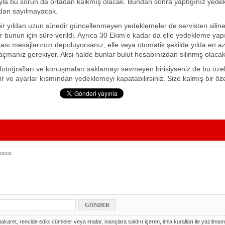
yla bu sorun da ortadan kalkmış olacak. Bundan sonra yaptığınız yede
zdan sayılmayacak.
ir yıldan uzun süredir güncellenmeyen yedeklemeler de servisten silin
 bunun için süre verildi. Ayrıca 30 Ekim‘e kadar da elle yedekleme yap
cası mesajlarınızı depoluyorsanız, elle veya otomatik şekilde yılda en az
çmanız gerekiyor. Aksi halde bunlar bulut hesabınızdan silinmiş olacak
fotoğrafları ve konuşmaları saklamayı sevmeyen birisiyseniz de bu özell
r ve ayarlar kısmından yedeklemeyi kapatabilirsiniz. Size kalmış bir özel
akaret, rencide edici cümleler veya imalar, inançlara saldırı içeren, imla kuralları ile yazılmam