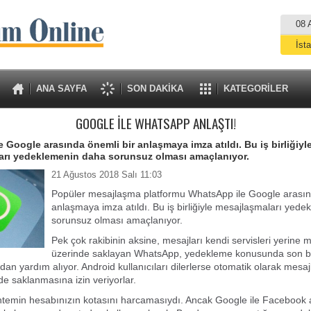
08 
İst
A
ANA SAYFA
SON DAKİKA
KATEGORİLER
GOOGLE İLE WHATSAPP ANLAŞTI!
 Google arasında önemli bir anlaşmaya imza atıldı. Bu iş birliğiyl
arı yedeklemenin daha sorunsuz olması amaçlanıyor.
21 Ağustos 2018 Salı 11:03
Popüler mesajlaşma platformu WhatsApp ile Google arasın
anlaşmaya imza atıldı. Bu iş birliğiyle mesajlaşmaları yed
sorunsuz olması amaçlanıyor.
Pek çok rakibinin aksine, mesajları kendi servisleri yerine m
üzerinde saklayan WhatsApp, yedekleme konusunda son bir
dan yardım alıyor. Android kullanıcıları dilerlerse otomatik olarak mesaj
de saklanmasına izin veriyorlar.
ntemin hesabınızın kotasını harcamasıydı. Ancak Google ile Facebook 