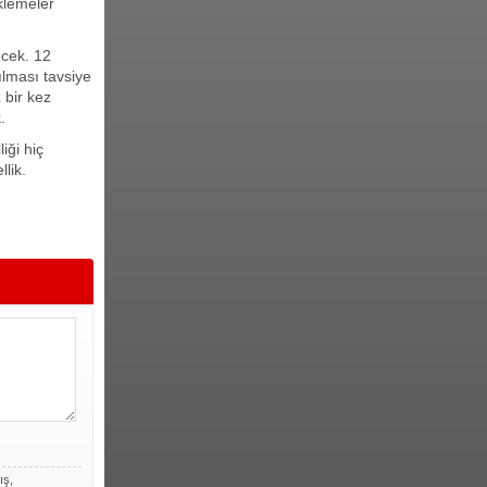
klemeler
ecek. 12
ılması tavsiye
 bir kez
.
iği hiç
lik.
ış,