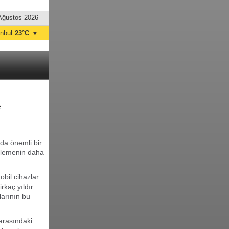
Ağustos 2026
anbul
23°C
▼
nkara
22°C
e
da önemli bir
eklemenin daha
obil cihazlar
kaç yıldır
larının bu
arasındaki