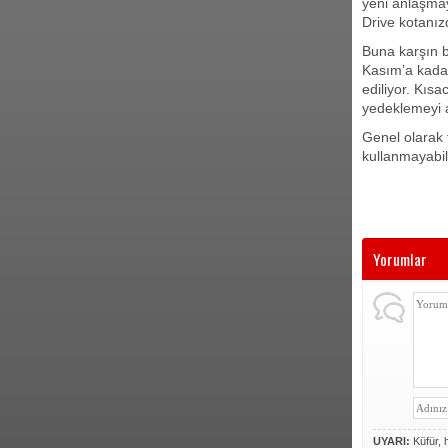
yeni anlaşma
Drive kotanı
Buna karşın b
Kasım’a kadar
ediliyor. Kısa
yedeklemeyi a
Genel olarak 
kullanmayabili
Yorumlar
UYARI:
Küfür, h