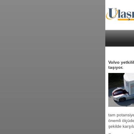
Volvo yetkili
taşıyor.
tam potansiye
önemli ölçüde
şekilde karşı