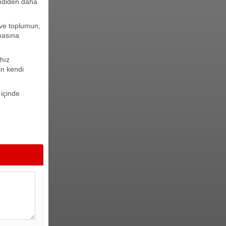
imdiden daha
 ve toplumun,
lmasına
 hız
in kendi
l içinde