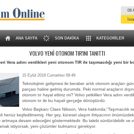
08 
İst
A
ANA SAYFA
SON DAKİKA
KATEGORİLER
VOLVO YENİ OTONOM TIR'INI TANITTI
leri Vera adını verdikleri yeni otonom TIR ile taşımacılığı yeni bir 
15 Eylül 2018 Cumartesi 09:49
Teknolojinin gelişmesi ile beraber artık otonom araçları g
parçası haline gelmiş durumda. Peki normal araçların dışın
otonom tır hayal ettiniz mi? Volvo yetkilileri Vera adını verdi
otonom tır ile bu hayali gerçeğe dönüştürdü.
Volvo Başkanı Claes Nilsson, Vera hakkında;“Taşımacılık s
li henüz keşfedilmemiş. Her şey, küresel ulaşım ihtiyacının önümüzdeki
 artmaya devam edeceğini göstermektedir. Bu talebi sürdürülebilir ve ve
lamak istiyorsak, yeni çözümler bulmamız gerekiyor.