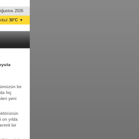
Ağustos 2026
anbul
30°C
▼
nkara
30°C
boyuta
ünümüzün bir
da hiç
kleri yeni
ektörünün
 on yılda
rimli bir