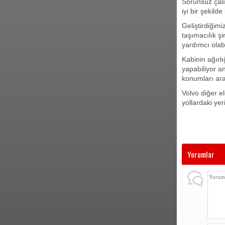
Sorunsuz çalı
iyi bir şekild
Geliştirdiğim
taşımacılık şi
yardımcı olab
Kabinin ağırlı
yapabiliyor a
konumları ara
Volvo diğer ele
yollardaki yer
Yorumlar