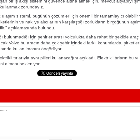
şan bir iş akışı sistemini güvence altına almak için, mevcut altyapıyı ş
e kullanmak zorundayız.
iz ulaşım sistemi, bugünün çözümleri için önemli bir tamamlayıcı olabilir
rketlerinin ve nakliye alıcılarının karşılaştığı zorlukların birçoğunun aşı
ilir.” açıklamasında bulundu.
ğı bulunmadığı için şehirler arası yolculukta daha rahat bir şekilde araç
ncak Volvo bu aracın daha çok şehir içindeki farklı konumlarda, şirketler
sında kullanılmasını öngörüyor.
ktrikli tırlarıyla aynı pilleri kullanacağını açıkladı. Elektrikli tırların bu yı
ini alması bekleniyor.