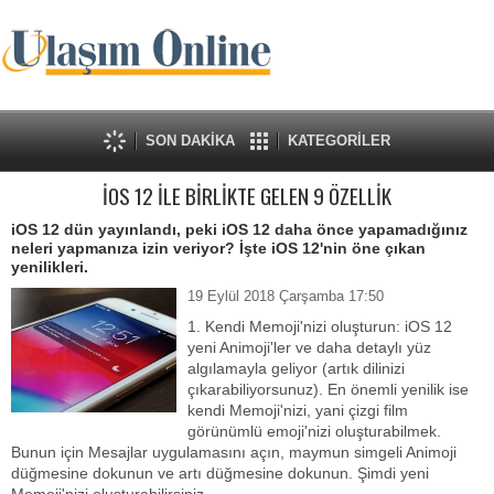
SON DAKİKA
KATEGORİLER
İOS 12 İLE BİRLİKTE GELEN 9 ÖZELLİK
iOS 12 dün yayınlandı, peki iOS 12 daha önce yapamadığınız
neleri yapmanıza izin veriyor? İşte iOS 12'nin öne çıkan
yenilikleri.
19 Eylül 2018 Çarşamba 17:50
1. Kendi Memoji'nizi oluşturun: iOS 12
yeni Animoji'ler ve daha detaylı yüz
algılamayla geliyor (artık dilinizi
çıkarabiliyorsunuz). En önemli yenilik ise
kendi Memoji'nizi, yani çizgi film
görünümlü emoji'nizi oluşturabilmek.
Bunun için Mesajlar uygulamasını açın, maymun simgeli Animoji
düğmesine dokunun ve artı düğmesine dokunun. Şimdi yeni