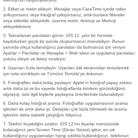
Memoji'nizi oluşturabilirsiniz.
2. Etiket ve metin ekleyin: Mesajlar veya FaceTime içinde video
yolluyorsanız veya fotoğraf çekiyorsanız, artık bunlara filtereler
veya etiketler ekleyebilir, üzerine metin, Animoji ve Memoji
ekleyebilirsiniz.
3. Tekrarlanan parolaları görün: iOS 12, yeni bir hizmete
kaydolurken güçlü bir parola oluşturmanızı önerebiliyor. Bunun
yanında sıkça kullandığınız parolaları da bulmanıza izin veriyor.
Ayarlar > Parolalar ve Hesaplar > Web sitesi ve uygulama parolaları
yolunu izleyin ve listeyi inceleyin.
4. Uyarıları hızla temizleyin: Uyarıları kilit ekranından temizlemek
için sola sürükleyin ve Tümünü Temizle'ye dokunun.
5. Fotoğrafları daha kolay paylaşın: Apple'ın fotoğraf yapay zekası
artık daha iyi ve bu sayede fotoğraflarda kimlerin göründüğünü
algılayıp, size ilgili kişilerle paylaşma önerilerinde bulunabiliyor.
6. Daha kolay fotoğraf arama: Fotoğraflar uygulamasının arama
işlevleri de artık daha iyi. Detayları çok fazla bilmesek de arama
işlevinin daha isabetli çalıştığını biliyoruz.
7. Telefon tiryakiliğini azaltın: iOS 12'nin Ayarlar menüsünde
bulacağınız yeni Screen Time (Ekran Süresi) işlevi, en sık
kullandığınız uygulamaları hangi sıklıkta kullandığınızı, telefonun