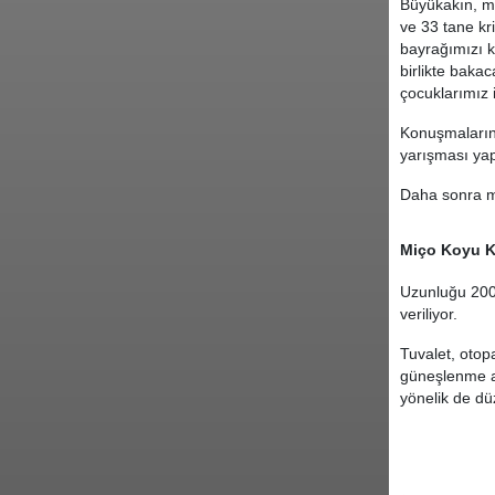
Büyükakın, ma
ve 33 tane kr
bayrağımızı 
birlikte baka
çocuklarımız 
Konuşmaların 
yarışması yap
Daha sonra m
Miço Koyu Ka
Uzunluğu 200 
veriliyor.
Tuvalet, otopa
güneşlenme al
yönelik de dü