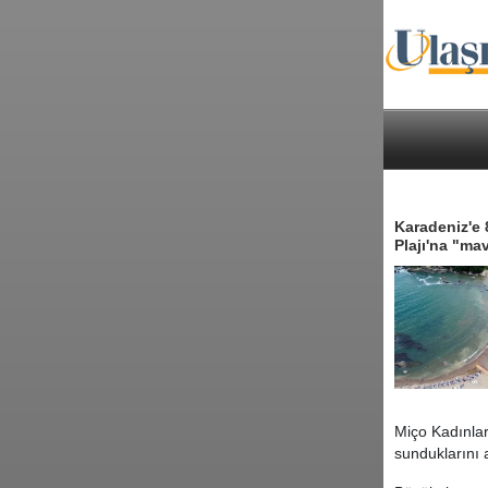
Karadeniz'e 
Plajı'na "mav
Miço Kadınlar 
sunduklarını 