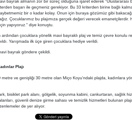
vi bayrak almanın zor bir süreç olduğuna işaret ederek "Uluslararası bi
iterden başarı ile geçmeniz gerekiyor. Bu 33 kriterden birine bağlı kal
kaybetmemiz bir o kadar kolay. Onun için buraya gözümüz gibi bakacağ
cağız. Çocuklarımız bu plajımıza gerçek değeri verecek emanetçilerdir. 
için yapıyoruz." diye konuştu.
ardından çocuklara yönelik mavi bayraklı plaj ve temiz çevre konulu r
ıldı. Yarışmada ilk üçe giren çocuklara hediye verildi.
avi bayrak göndere çekildi.
dınlar Plajı
metre ve genişliği 30 metre olan Miço Koyu'ndaki plajda, kadınlara yö
rk, bisiklet park alanı, gölgelik, soyunma kabini, cankurtaran, sağlık hiz
anları, güvenli denize girme sahası ve temizlik hizmetleri bulunan plajd
zenlemeler de yer alıyor.