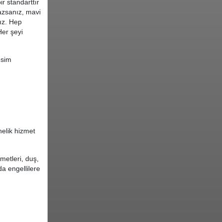
r standarttır
mazsanız, mavi
ız. Hep
Her şeyi
esim
nelik hizmet
metleri, duş,
a engellilere