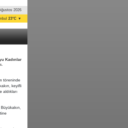
Ağustos 2026
anbul
23°C
▼
nkara
21°C
oyu Kadınlar
ı.
m töreninde
kın, keyifli
e aldıkları
n Büyükakın,
tine