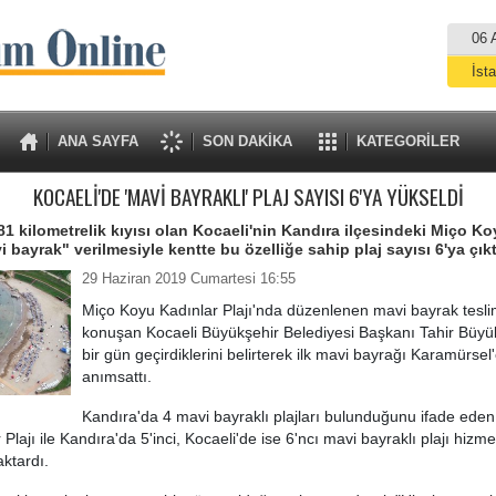
06 
İst
A
ANA SAYFA
SON DAKİKA
KATEGORİLER
KOCAELİ'DE 'MAVİ BAYRAKLI' PLAJ SAYISI 6'YA YÜKSELDİ
81 kilometrelik kıyısı olan Kocaeli'nin Kandıra ilçesindeki Miço K
i bayrak" verilmesiyle kentte bu özelliğe sahip plaj sayısı 6'ya çıkt
29 Haziran 2019 Cumartesi 16:55
Miço Koyu Kadınlar Plajı'nda düzenlenen mavi bayrak tesli
konuşan Kocaeli Büyükşehir Belediyesi Başkanı Tahir Büyüka
bir gün geçirdiklerini belirterek ilk mavi bayrağı Karamürsel'
anımsattı.
Kandıra'da 4 mavi bayraklı plajları bulunduğunu ifade ede
Plajı ile Kandıra'da 5'inci, Kocaeli'de ise 6'ncı mavi bayraklı plajı hizme
aktardı.