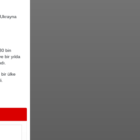
e Ukrayna
30 bin
e bir yılda
ndı.
bir ülke
di.