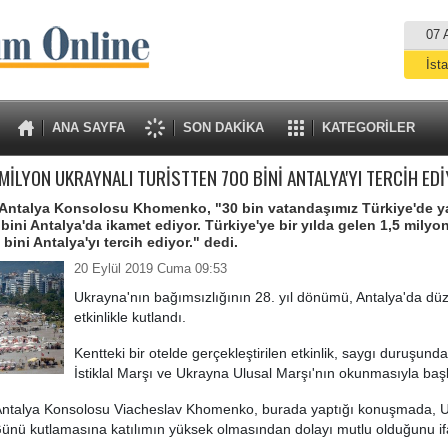
07 
İst
A
ANA SAYFA
SON DAKİKA
KATEGORİLER
5 MİLYON UKRAYNALI TURİSTTEN 700 BİNİ ANTALYA'YI TERCİH EDİ
 Antalya Konsolosu Khomenko, "30 bin vatandaşımız Türkiye'de ya
bini Antalya'da ikamet ediyor. Türkiye'ye bir yılda gelen 1,5 milyo
 bini Antalya'yı tercih ediyor." dedi.
20 Eylül 2019 Cuma 09:53
Ukrayna'nın bağımsızlığının 28. yıl dönümü, Antalya'da dü
etkinlikle kutlandı.
Kentteki bir otelde gerçekleştirilen etkinlik, saygı duruşund
İstiklal Marşı ve Ukrayna Ulusal Marşı'nın okunmasıyla başl
Antalya Konsolosu Viacheslav Khomenko, burada yaptığı konuşmada, U
ünü kutlamasına katılımın yüksek olmasından dolayı mutlu olduğunu if