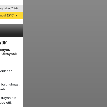
Ağustos 2026
anbul
27°C
▼
nkara
31°C
YOR'
şıyor.
n Ukraynalı
zenlenen
a bulunulması,
adı.
krayna'nın
ade etti.