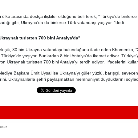
 ülke arasında dostça ilişkiler olduğunu belirterek, "Türkiye'de binlerc
adığı gibi, Ukrayna'da da binlerce Türk vatandaşı yaşıyor. "dedi.
Ukraynalı turistten 700 bini Antalya'da"
erleşik, 30 bin Ukrayna vatandaşı bulunduğunu ifade eden Khomenko, "
Türkiye'de yaşıyor. Bunlardan 8 bini Antalya'da ikamet ediyor. Türkiye'y
on Ukraynalı turistten 700 bini Antalya'yı tercih ediyor." ifadelerini kulla
ediye Başkanı Ümit Uysal ise Ukrayna'yı güler yüzlü, barışçıl, sevecen 
lerini, Ukraynalılarla şehri paylaşmaktan memnuniyet duyduklarını söyle