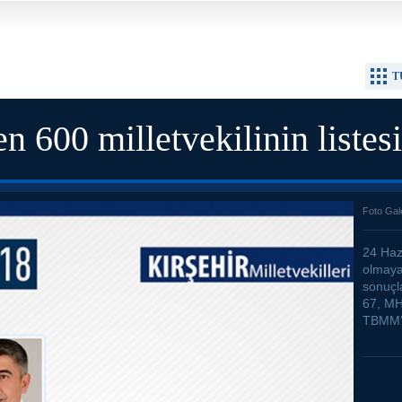
T
en 600 milletvekilinin listesi
Foto Gal
24 Hazi
olmaya
sonuçl
67, MHP
TBMM’d