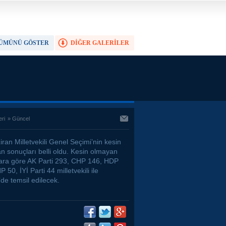
ÜMÜNÜ GÖSTER
DİĞER GALERİLER
TAM EKRAN YAP
eri
»
Güncel
ran Milletvekili Genel Seçimi’nin kesin
n sonuçları belli oldu. Kesin olmayan
ara göre AK Parti 293, CHP 146, HDP
 50, İYİ Parti 44 milletvekili ile
e temsil edilecek.