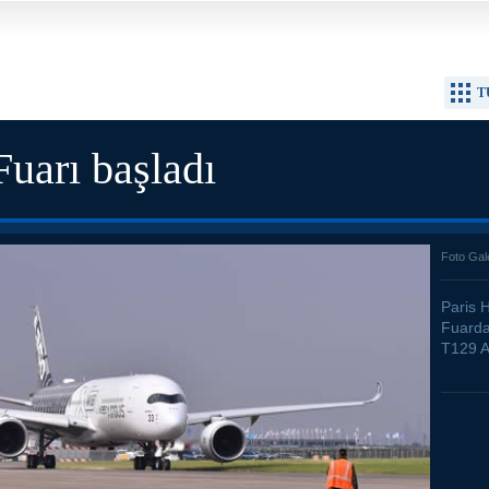
T
Fuarı başladı
Foto Gal
Paris H
Fuarda
T129 A