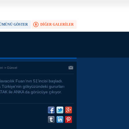
ÜMÜNÜ GÖSTER
DİĞER GALERİLER
TAM EKRAN YAP
eri
»
Güncel
avacılık Fuarı'nın 51'incisi başladı.
 Türkiye'nin gökyüzündeki gururları
TAK ile ANKA da görücüye çıkıyor.