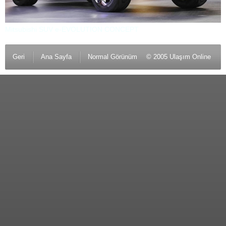
Mitsubishi SUV e-EVOLUTION CONCEPT
Geri
Ana Sayfa
Normal Görünüm
© 2005 Ulaşım Online