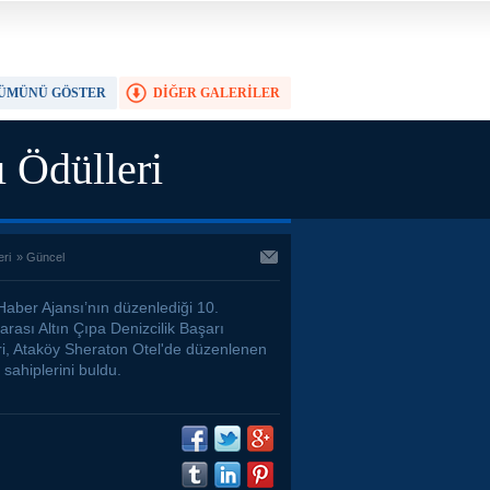
ÜMÜNÜ GÖSTER
DİĞER GALERİLER
TAM EKRAN YAP
ı Ödülleri
eri
»
Güncel
Haber Ajansı’nın düzenlediği 10.
arası Altın Çıpa Denizcilik Başarı
ri, Ataköy Sheraton Otel'de düzenlenen
 sahiplerini buldu.