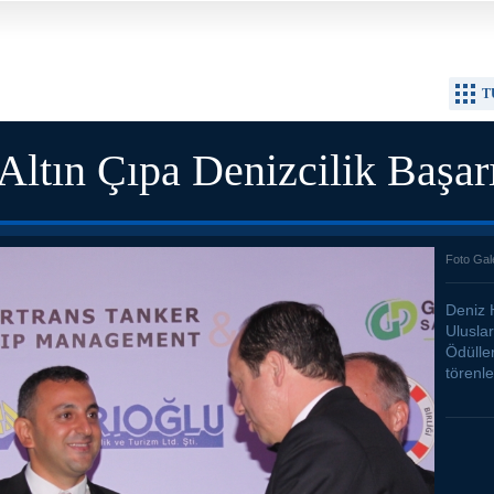
T
 Altın Çıpa Denizcilik Başar
Foto Gal
Deniz 
Uluslar
Ödülle
törenle