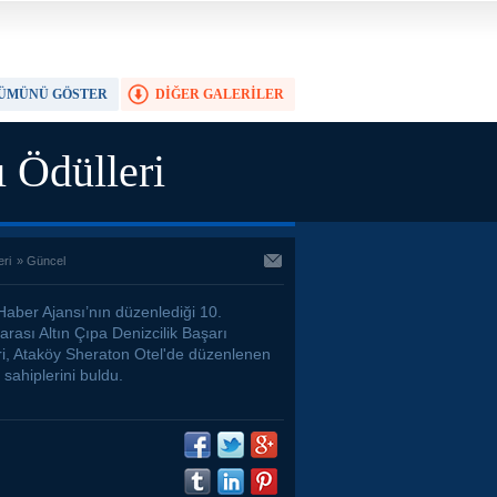
ÜMÜNÜ GÖSTER
DİĞER GALERİLER
TAM EKRAN YAP
ı Ödülleri
eri
»
Güncel
Haber Ajansı’nın düzenlediği 10.
arası Altın Çıpa Denizcilik Başarı
ri, Ataköy Sheraton Otel'de düzenlenen
 sahiplerini buldu.