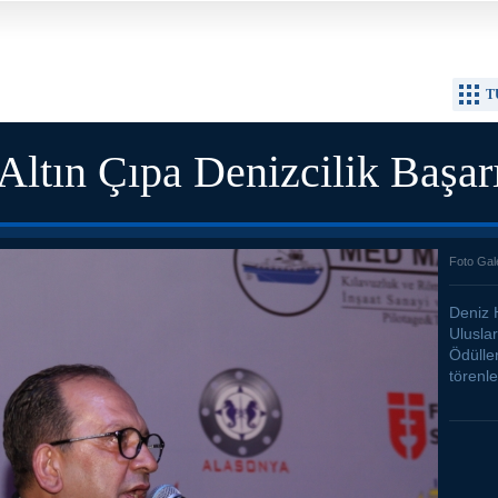
T
 Altın Çıpa Denizcilik Başar
Foto Gal
Deniz 
Uluslar
Ödülle
törenle