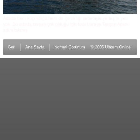
Adada hem küçüklüğü hem de çoraklığı sebebiyle yerleşim yeri
yok. Bu adada tavşan çok olduğu için halk buraya Tavşan Adası
adını takmış.
Geri
Ana Sayfa
Normal Görünüm
© 2005 Ulaşım Online