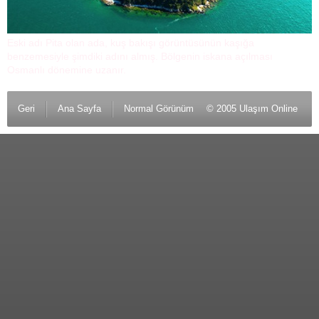
Eski adı Pita olan ada, kuş bakışı görüntüsünün kaşığa
benzemesiyle şimdiki adını almış. Bölgenin iskana açılması
Osmanlı dönemine uzanır.
Geri
Ana Sayfa
Normal Görünüm
© 2005 Ulaşım Online