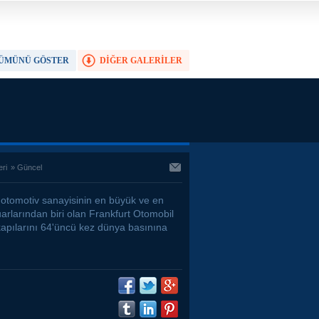
ÜMÜNÜ GÖSTER
DİĞER GALERİLER
TAM EKRAN YAP
eri
»
Güncel
otomotiv sanayisinin en büyük ve en
uarlarından biri olan Frankfurt Otomobil
kapılarını 64'üncü kez dünya basınına