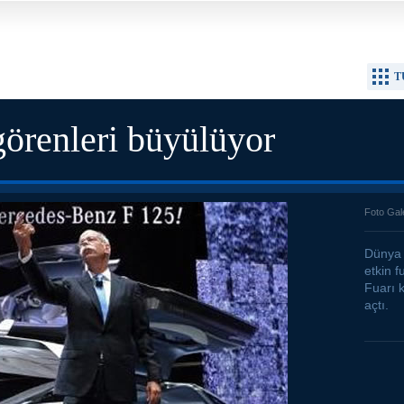
T
görenleri büyülüyor
Foto Gal
Dünya 
etkin f
Fuarı 
açtı.