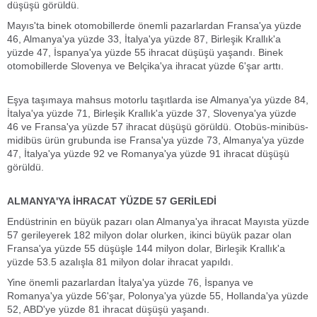
düşüşü görüldü.
Mayıs'ta binek otomobillerde önemli pazarlardan Fransa'ya yüzde
46, Almanya'ya yüzde 33, İtalya'ya yüzde 87, Birleşik Krallık'a
yüzde 47, İspanya'ya yüzde 55 ihracat düşüşü yaşandı. Binek
otomobillerde Slovenya ve Belçika'ya ihracat yüzde 6'şar arttı.
Eşya taşımaya mahsus motorlu taşıtlarda ise Almanya'ya yüzde 84,
İtalya'ya yüzde 71, Birleşik Krallık'a yüzde 37, Slovenya'ya yüzde
46 ve Fransa'ya yüzde 57 ihracat düşüşü görüldü. Otobüs-minibüs-
midibüs ürün grubunda ise Fransa'ya yüzde 73, Almanya'ya yüzde
47, İtalya'ya yüzde 92 ve Romanya'ya yüzde 91 ihracat düşüşü
görüldü.
ALMANYA'YA İHRACAT YÜZDE 57 GERİLEDİ
Endüstrinin en büyük pazarı olan Almanya'ya ihracat Mayısta yüzde
57 gerileyerek 182 milyon dolar olurken, ikinci büyük pazar olan
Fransa'ya yüzde 55 düşüşle 144 milyon dolar, Birleşik Krallık'a
yüzde 53.5 azalışla 81 milyon dolar ihracat yapıldı.
Yine önemli pazarlardan İtalya'ya yüzde 76, İspanya ve
Romanya'ya yüzde 56'şar, Polonya'ya yüzde 55, Hollanda'ya yüzde
52, ABD'ye yüzde 81 ihracat düşüşü yaşandı.