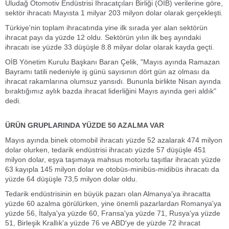
Uludağ Otomotiv Endüstrisi İhracatçıları Birliği (OİB) verilerine göre,
sektör ihracatı Mayısta 1 milyar 203 milyon dolar olarak gerçekleşti.
Türkiye'nin toplam ihracatında yine ilk sırada yer alan sektörün
ihracat payı da yüzde 12 oldu. Sektörün yılın ilk beş ayındaki
ihracatı ise yüzde 33 düşüşle 8.8 milyar dolar olarak kayda geçti.
OİB Yönetim Kurulu Başkanı Baran Çelik, "Mayıs ayında Ramazan
Bayramı tatili nedeniyle iş günü sayısının dört gün az olması da
ihracat rakamlarına olumsuz yansıdı. Bununla birlikte Nisan ayında
bıraktığımız aylık bazda ihracat liderliğini Mayıs ayında geri aldık"
dedi.
ÜRÜN GRUPLARINDA YÜZDE 50 AZALMA VAR
Mayıs ayında binek otomobil ihracatı yüzde 52 azalarak 474 milyon
dolar olurken, tedarik endüstrisi ihracatı yüzde 57 düşüşle 451
milyon dolar, eşya taşımaya mahsus motorlu taşıtlar ihracatı yüzde
63 kayıpla 145 milyon dolar ve otobüs-minibüs-midibüs ihracatı da
yüzde 64 düşüşle 73,5 milyon dolar oldu.
Tedarik endüstrisinin en büyük pazarı olan Almanya'ya ihracatta
yüzde 60 azalma görülürken, yine önemli pazarlardan Romanya'ya
yüzde 56, İtalya'ya yüzde 60, Fransa'ya yüzde 71, Rusya'ya yüzde
51, Birleşik Krallık'a yüzde 76 ve ABD'ye de yüzde 72 ihracat