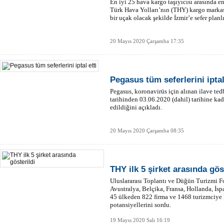
En iyi 25 hava kargo taşıyıcısı arasında
Türk Hava Yolları’nın (THY) kargo markas
bir uçak olacak şekilde İzmir’e sefer planl
20 Mayıs 2020 Çarşamba 17:35
Pegasus tüm seferlerini iptal
Pegasus, koronavirüs için alınan ilave te
tarihinden 03.06.2020 (dahil) tarihine kada
edildiğini açıkladı.
20 Mayıs 2020 Çarşamba 08:35
THY ilk 5 şirket arasında gös
Uluslararası Toplantı ve Düğün Turizmi 
Avustralya, Belçika, Fransa, Hollanda, İs
45 ülkeden 822 firma ve 1468 turizmciye 
potansiyellerini sordu.
19 Mayıs 2020 Salı 16:19