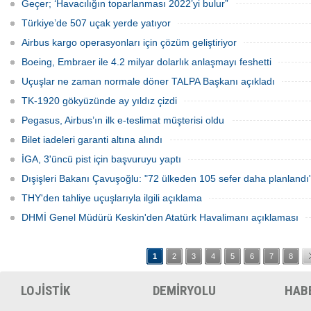
Geçer; ‘Havacılığın toparlanması 2022’yi bulur”
Türkiye’de 507 uçak yerde yatıyor
Airbus kargo operasyonları için çözüm geliştiriyor
Boeing, Embraer ile 4.2 milyar dolarlık anlaşmayı feshetti
Uçuşlar ne zaman normale döner TALPA Başkanı açıkladı
TK-1920 gökyüzünde ay yıldız çizdi
Pegasus, Airbus’ın ilk e-teslimat müşterisi oldu
Bilet iadeleri garanti altına alındı
İGA, 3'üncü pist için başvuruyu yaptı
Dışişleri Bakanı Çavuşoğlu: "72 ülkeden 105 sefer daha planlandı
THY'den tahliye uçuşlarıyla ilgili açıklama
DHMİ Genel Müdürü Keskin'den Atatürk Havalimanı açıklaması
1
2
3
4
5
6
7
8
LOJİSTİK
DEMİRYOLU
HAB