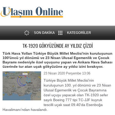
SON DAKİKA
KATEGORİLER
TK-1920 GÖKYÜZÜNDE AY YILDIZ ÇİZDİ
Türk Hava Yolları Türkiye Büyük Millet Meclisi'nin kuruluşunun
100'üncü yıl dönümü ve 23 Nisan Ulusal Egemenlik ve Çocuk
Bayramı nedeniyle özel uçuşunu yapan ve Ankara Hava Sahası
üzerinde tur atan uçak gökyüzüne ay yıldız izini bırakıyor.
23 Nisan 2020 Perşembe 13:06
Türkiye Büyük Millet Meclisi'nin
kuruluşunun 100. yıl dönümü ve 23 Nisan
Ulusal Egemenlik ve Çocuk Bayramına
özel uçuşu yapacak olan TK-1920 sefer
sayılı Boeing 777 tipi TC-JJF kuyruk
tescilli uçak saat 09.40'da Esenboğa
Havalimanı'ndan havalandı.