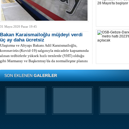
31 Mayıs 2020 Pazar 19:45
Bakan Karaismailoğlu müjdeyi verdi
üç ay daha ücretsiz
Ulaştırma ve Altyapı Bakanı Adil Karaismailoğlu,
koronavirüs (Kovid-19) salgınıyla mücadele kapsamında
alınan tedbirlerle yüksek hızlı trenlerde (YHT) olduğu
gibi Marmaray ve Başkentray'da da normalleşme planını
uygulamaya başlayacaklarını bildirdi
SON EKLENEN
GALERİLER