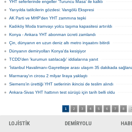
YHT seferlerinde engeller 'Turuncu Masa' ile kalktı
Yarıyılda tatilcilerin gözdesi: Vangölü Ekspresi
AK Parti ve MHP'den YHT zammına tepki
Kadıköy Moda tramvayı yolcu taşıma kapasitesi artırıldı
Konya - Ankara YHT abonman ücreti zamlandı
Çin, dünyanın en uzun deniz altı metro inşaatını bitirdi
Dünyanın demiryolları Konya'da kesişiyor
TCDD'den 'kurumun satılacağı' iddialarına yanıt
'İstanbul Havalimanı-Gayrettepe arası ulaşım 35 dakikada sağlan
Marmaray'ın cirosu 2 milyar liraya yaklaştı
Siemens’in ürettiği YHT setlerinin ikincisi de teslim alındı
Ankara-Sivas YHT hattının test sürüşü için tarih belli oldu
1
2
3
4
5
6
7
8
LOJİSTİK
DEMİRYOLU
HAB