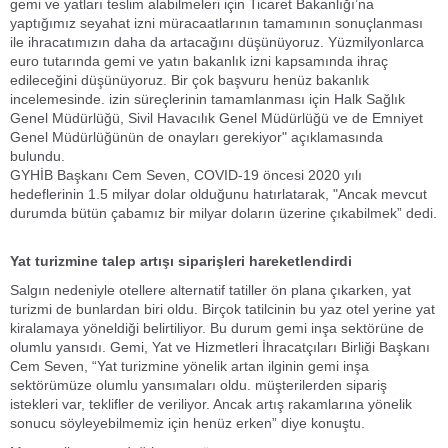
gemi ve yatları teslim alabilmeleri için Ticaret Bakanlığı’na
yaptığımız seyahat izni müracaatlarının tamamının sonuçlanması
ile ihracatımızın daha da artacağını düşünüyoruz. Yüzmilyonlarca
euro tutarında gemi ve yatın bakanlık izni kapsamında ihraç
edileceğini düşünüyoruz. Bir çok başvuru henüz bakanlık
incelemesinde. izin süreçlerinin tamamlanması için Halk Sağlık
Genel Müdürlüğü, Sivil Havacılık Genel Müdürlüğü ve de Emniyet
Genel Müdürlüğünün de onayları gerekiyor" açıklamasında
bulundu.
GYHİB Başkanı Cem Seven, COVID-19 öncesi 2020 yılı
hedeflerinin 1.5 milyar dolar olduğunu hatırlatarak, "Ancak mevcut
durumda bütün çabamız bir milyar doların üzerine çıkabilmek” dedi.
Yat turizmine talep artışı siparişleri hareketlendirdi
Salgın nedeniyle otellere alternatif tatiller ön plana çıkarken, yat
turizmi de bunlardan biri oldu. Birçok tatilcinin bu yaz otel yerine yat
kiralamaya yöneldiği belirtiliyor. Bu durum gemi inşa sektörüne de
olumlu yansıdı. Gemi, Yat ve Hizmetleri İhracatçıları Birliği Başkanı
Cem Seven, “Yat turizmine yönelik artan ilginin gemi inşa
sektörümüze olumlu yansımaları oldu. müşterilerden sipariş
istekleri var, teklifler de veriliyor. Ancak artış rakamlarına yönelik
sonucu söyleyebilmemiz için henüz erken” diye konuştu.