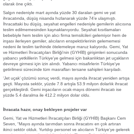
olarak öne çıktı.
Salgın nedeniyle mart ayında yüzde 30 daralan gemi ve yat
ihracatında, düşüş nisanda hızlanarak yüzde 74’e ulaşmıştı.
İhracattaki bu düşüş, seyahat engelleri nedeniyle gemilerin alıcısına
teslim edilmemesinden kaynaklanıyordu. Seyahat kısıtlamaları
bebebiyle hem teslim için alıcı firma temsilcileri gelemiyor hem de
inşası ilerleyen gemiler, alıcıların enspektörlerinin gelememesi
nedeni ile teslim tarihinde ötelemeleye maruz kalıyordu. Gemi, Yat
ve Hizmetleri İhracatçıları Birliği'nin (GYHİB) girişimleri sonucunda
yabancı yetkililerin Türkiye’ye gelmesi için bakanlıktan jet uçakların
devreye girmesi için izin alındı. Yabancı misafirlerin Türkiye'ye
getirilmesi sürecinde tüm masrafları tersane sahipleri karşıladı.
‘Jet uçak’ çözümü sonuç verdi, mayıs ayında ihracat yeniden artışa
geçti. Mayısta sektör, yüzde 7.8 artışla 53.9 milyon dolarlık ihracat
gerçekleştirdi. Gemi inşacıların ocak-mayıs dönemi ihracatı ise
yüzde 5.4 daralma ile 412.2 milyon dolar oldu.
İhracata hazır, onay bekleyen projeler var
Gemi, Yat ve Hizmetleri İhracatçıları Birliği (GYHİB) Başkanı Cem
Seven, “Mayıs ayında tarımdan sonra ihracatını en çok artıran
ikinci sektör olduk. Yurtdışı personel ve alıcıların Türkiye’ye gelerek