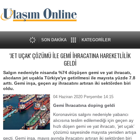
SON DAKİKA
KATEGORİLER
'JET UÇAK' ÇÖZÜMÜ İLE GEMİ İHRACATINA HAREKETLİLİK
GELDİ
Salgın nedeniyle nisanda %74 düşüşen gemi ve yat ihracatı,
alıcıların jet uçakla Türkiye'ye getirilmesi ile mayısta yüzde 7.8
arttı. Gemi inşa, geçen ay ihracatını artıran iki sektörden biri
oldu.
04 Haziran 2020 Perşembe 14:15
Gemi İhracatına doping geldi
Koronavirüs salgını nedeniyle yabancı
alıcısına teslim edilemediği için geçen ay
hızlı düşen gemi ve yat ihracatı, ‘jet uçak’
çözümü sayesinde mayısta yeniden artışa
geçti. Gemi inşa, mayıs ayında ihracatını artıran iki sektörden biri