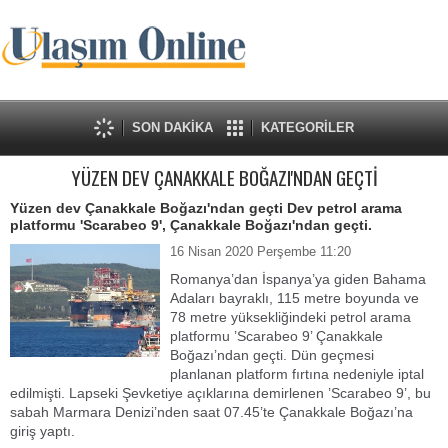
SON DAKİKA
KATEGORİLER
YÜZEN DEV ÇANAKKALE BOĞAZI'NDAN GEÇTİ
Yüzen dev Çanakkale Boğazı'ndan geçti Dev petrol arama
platformu 'Scarabeo 9', Çanakkale Boğazı'ndan geçti.
16 Nisan 2020 Perşembe 11:20
Romanya’dan İspanya’ya giden Bahama
Adaları bayraklı, 115 metre boyunda ve
78 metre yüksekliğindeki petrol arama
platformu ’Scarabeo 9’ Çanakkale
Boğazı’ndan geçti. Dün geçmesi
planlanan platform fırtına nedeniyle iptal
edilmişti. Lapseki Şevketiye açıklarına demirlenen ’Scarabeo 9’, bu
sabah Marmara Denizi’nden saat 07.45’te Çanakkale Boğazı’na
giriş yaptı.