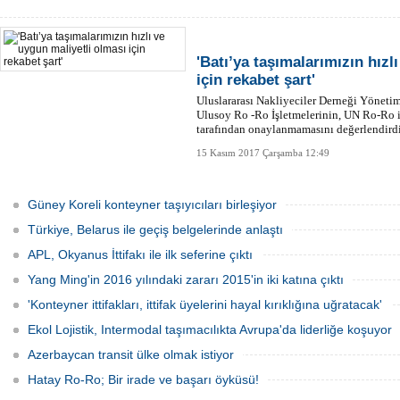
'Batı’ya taşımalarımızın hızl
için rekabet şart'
Uluslararası Nakliyeciler Derneği Yönet
Ulusoy Ro -Ro İşletmelerinin, UN Ro-Ro i
tarafından onaylanmamasını değerlendirdi
15 Kasım 2017 Çarşamba 12:49
Güney Koreli konteyner taşıyıcıları birleşiyor
Türkiye, Belarus ile geçiş belgelerinde anlaştı
APL, Okyanus İttifakı ile ilk seferine çıktı
Yang Ming'in 2016 yılındaki zararı 2015'in iki katına çıktı
'Konteyner ittifakları, ittifak üyelerini hayal kırıklığına uğratacak'
Ekol Lojistik, Intermodal taşımacılıkta Avrupa'da liderliğe koşuyor
Azerbaycan transit ülke olmak istiyor
Hatay Ro-Ro; Bir irade ve başarı öyküsü!