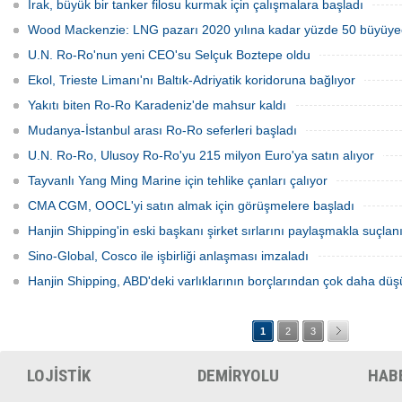
Irak, büyük bir tanker filosu kurmak için çalışmalara başladı
Wood Mackenzie: LNG pazarı 2020 yılına kadar yüzde 50 büyüy
U.N. Ro-Ro'nun yeni CEO'su Selçuk Boztepe oldu
Ekol, Trieste Limanı'nı Baltık-Adriyatik koridoruna bağlıyor
Yakıtı biten Ro-Ro Karadeniz'de mahsur kaldı
Mudanya-İstanbul arası Ro-Ro seferleri başladı
U.N. Ro-Ro, Ulusoy Ro-Ro'yu 215 milyon Euro'ya satın alıyor
Tayvanlı Yang Ming Marine için tehlike çanları çalıyor
CMA CGM, OOCL'yi satın almak için görüşmelere başladı
Hanjin Shipping'in eski başkanı şirket sırlarını paylaşmakla suçlan
Sino-Global, Cosco ile işbirliği anlaşması imzaladı
Hanjin Shipping, ABD'deki varlıklarının borçlarından çok daha düş
1
2
3
LOJİSTİK
DEMİRYOLU
HAB