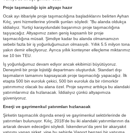
Proje taşımacılığı için altyapı hazır
Ocak ayı itibariyle proje taşımacılığına başladıklarını belirten Ayhan
Kılıç, yeni hizmetlerine yönelik şunları söyledi: "Bu alanda oldukça
iddialıyız. Yurtiçi karayolundaki başarımızı proje taşımacılığına
taşıyacağız. Altyapımız zaten geniş kapsamlı bir proje
taşımacılığına müsait. Şimdiye kadar bu alanda olmamamızın
sebebi fazla bir iş yoğunluğumuzun olmasıydı. Yıllık 5.5 milyon tona
yakın demir elleçliyoruz. Ayrıca yıllık konteyner elleçleme miktarımız
ise 10 bin TEU.
İş yoğunluğumuz devam ediyor ancak ekibimizi büyütüyoruz.
Deneyimli bir proje lojistiği departmanı oluşturduk. Standart dışı
taşımaların tamamını kapsayacak proje taşımacılığı yapacağız. İlk
etapta 500 bin euroluk çekici, 500 bin euroluk da bir römorkör
yatırımımız olacak bu alana özel. Proje sayımız arttıkça bu alandaki
yatırımlarımız da hızlanacak. İddialıyız çünkü altyapımıza
güveniyoruz.
Enerji ve gayrimenkul yatırımları hızlanacak
Şirketin taşımacılık dışında enerji ve gayrimenkul sektörlerinde de
yatırımları bulunuyor. Kılıç, 2018'de bu iki alandaki yatırımlarının da
artarak devam edeceğini söyledi. İskenderun'da yeni bir akaryakıt
yatırımı yapan şirket, yine bu şehirde Viaport benzeri bir yatırıma