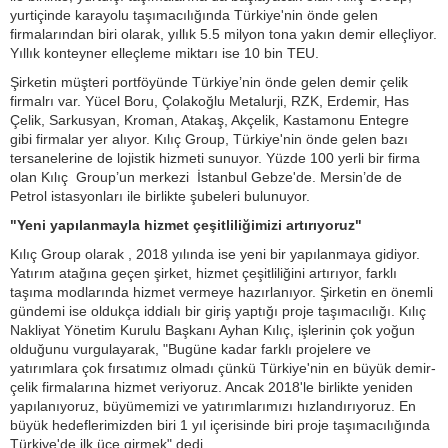
yurtiçinde karayolu taşımacılığında Türkiye'nin önde gelen
firmalarından biri olarak, yıllık 5.5 milyon tona yakın demir elleçliyor.
Yıllık konteyner elleçleme miktarı ise 10 bin TEU.
Şirketin müşteri portföyünde Türkiye’nin önde gelen demir çelik
firmalrı var. Yücel Boru, Çolakoğlu Metalurji, RZK, Erdemir, Has
Çelik, Sarkusyan, Kroman, Atakaş, Akçelik, Kastamonu Entegre
gibi firmalar yer alıyor. Kılıç Group, Türkiye'nin önde gelen bazı
tersanelerine de lojistik hizmeti sunuyor. Yüzde 100 yerli bir firma
olan Kılıç Group’un merkezi İstanbul Gebze'de. Mersin’de de
Petrol istasyonları ile birlikte şubeleri bulunuyor.
"Yeni yapılanmayla hizmet çeşitliliğimizi artırıyoruz"
Kılıç Group olarak , 2018 yılında ise yeni bir yapılanmaya gidiyor.
Yatırım atağına geçen şirket, hizmet çeşitliliğini artırıyor, farklı
taşıma modlarında hizmet vermeye hazırlanıyor. Şirketin en önemli
gündemi ise oldukça iddialı bir giriş yaptığı proje taşımacılığı. Kılıç
Nakliyat Yönetim Kurulu Başkanı Ayhan Kılıç, işlerinin çok yoğun
olduğunu vurgulayarak, "Bugüne kadar farklı projelere ve
yatırımlara çok fırsatımız olmadı çünkü Türkiye'nin en büyük demir-
çelik firmalarına hizmet veriyoruz. Ancak 2018'le birlikte yeniden
yapılanıyoruz, büyümemizi ve yatırımlarımızı hızlandırıyoruz. En
büyük hedeflerimizden biri 1 yıl içerisinde biri proje taşımacılığında
Türkiye'de ilk üçe girmek" dedi.