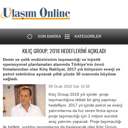
SON DAKİKA
KATEGORİLER
KILIÇ GROUP, 2018 HEDEFLERİNİ AÇIKLADI
Demir ve çelik endüstrisinin taşımacılığı ve lojistik
operasyonel planlamaları alanında Türkiye’nin öncü
firmalarından olan Kılıç Nakliyat, 2017 yılı bütçesini enerji ve
petrol sektörüne ayırarak yıllık yüzde 30 oranında büyüme
sağladı.
09 Ocak 2018 Salı 15:56
Kılıç Group 2018 yılı içinde proje
taşımacılığına iddialı bir giriş yapmayı
hedefliyor. 2017 yıl içinde petrol ve enerji
yatırımlarına da hız veren firma ayrıca
proje taşımacılığı için 1 milyon euroluk
araç yatırımı yapacak. Proje taşımacılığı
ile birlikte, yurtdışı taşımalarına da başlayacak olan Kılıç Group,