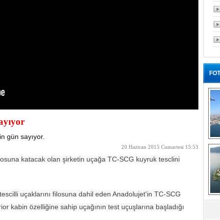
FOT
sayıyor
in gün sayıyor.
Tü
20 Haziran 2015 Cumartesi 15:53
ı filosuna katacak olan şirketin uçağa TC-SCG kuyruk tesclini
illi uçaklarını filosuna dahil eden Anadolujet'in TC-SCG
yö
erior kabin özelliğine sahip uçağının test uçuşlarına başladığı