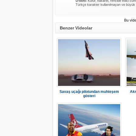
UYARI:
Küfür, hakaret, rencide edici cümle
Türkçe karakter kullanılmayan ve büyük 
Bu vid
Benzer Videolar
Savaş uçağı pilotundan muhteşem
Akr
gösteri