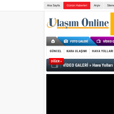
Ana Sayfa
Günün Haberleri
Arşiv
Siten
GÜNCEL
KARA ULAŞIMI
HAVA YOLLARI
DİĞER »
VİDEO GALERİ
»
Hava Yolları