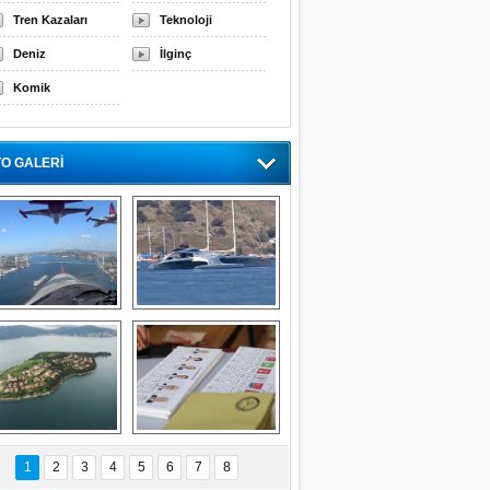
Tren Kazaları
Teknoloji
Deniz
İlginç
Komik
O GALERİ
rk Yıldızları'nın 
Süper lüks yat 
İstanbul'u 
ADASTRA 
selamlaması
Bodrum'a demirledi
Bilinmeyen 
İşte Meclis'e giren 
nleriyle İstanbul 
600 milletvekilinin 
1
2
3
4
5
6
7
8
Adaları
listesi