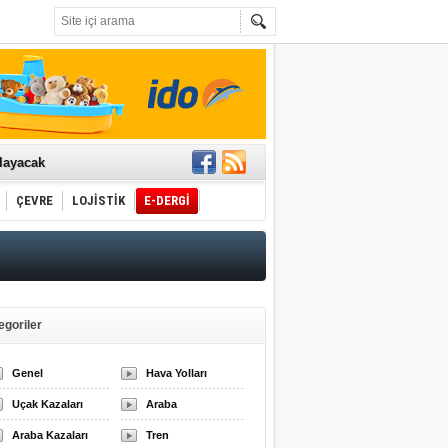
t edecek
ğlayacak
ÇEVRE
LOJİSTİK
E-DERGİ
i
egoriler
Genel
Hava Yolları
Uçak Kazaları
Araba
Araba Kazaları
Tren