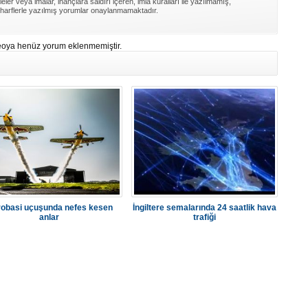
ler veya imalar, inançlara saldırı içeren, imla kuralları ile yazılmamış,
harflerle yazılmış yorumlar onaylanmamaktadır.
eoya henüz yorum eklenmemiştir.
obasi uçuşunda nefes kesen
İngiltere semalarında 24 saatlik hava
anlar
trafiği