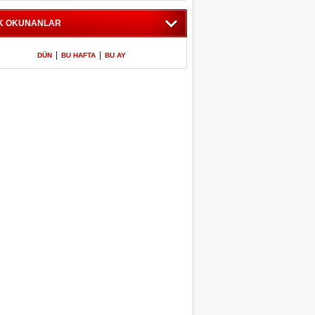
K OKUNANLAR
|
|
DÜN
BU HAFTA
BU AY