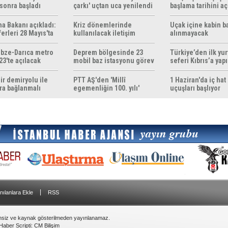
sonra başladı
çarkı' uçtan uca yenilendi
başlama tarihini aç
ma Bakanı açıkladı:
Kriz dönemlerinde
Uçak içine kabin b
erleri 28 Mayıs'ta
kullanılacak iletişim
alınmayacak
r
yöntemleri rehberi
hazırlandı
bze-Darıca metro
Deprem bölgesinde 23
Türkiye’den ilk yurt
23'te açılacak
mobil baz istasyonu görev
seferi Kıbrıs’a yap
yapıyor
ir demiryolu ile
PTT AŞ'den 'Millî
1 Haziran'da iç hat
ra bağlanmalı
egemenliğin 100. yılı'
uçuşları başlıyor
konulu anma pulu
|
nılanlara Ekle
RSS
insiz ve kaynak gösterilmeden yayınlanamaz.
Haber Scripti
:
CM Bilişim