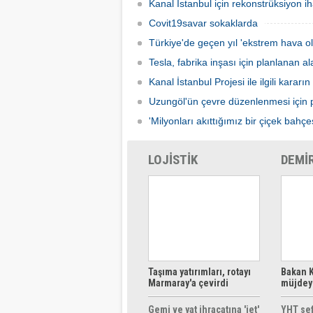
Kanal İstanbul için rekonstrüksiyon ih
Covit19savar sokaklarda
Türkiye'de geçen yıl 'ekstrem hava ola
Tesla, fabrika inşası için planlanan 
Kanal İstanbul Projesi ile ilgili kararı
Uzungöl'ün çevre düzenlenmesi için p
'Milyonları akıttığımız bir çiçek bahçes
LOJİSTİK
DEMİ
Taşıma yatırımları, rotayı
Bakan K
Marmaray'a çevirdi
müjdeyi
ücretsi
Gemi ve yat ihracatına 'jet'
YHT sef