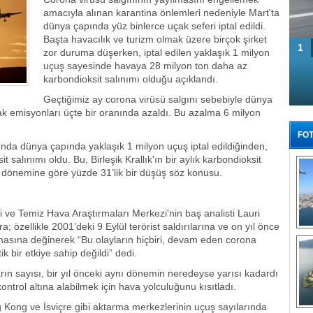
amacıyla alınan karantina önlemleri nedeniyle Mart'ta
dünya çapında yüz binlerce uçak seferi iptal edildi.
Başta havacılık ve turizm olmak üzere birçok şirket
1
zor duruma düşerken, iptal edilen yaklaşık 1 milyon
uçuş sayesinde havaya 28 milyon ton daha az
karbondioksit salınımı olduğu açıklandı.
Geçtiğimiz ay corona virüsü salgını sebebiyle dünya
k emisyonları üçte bir oranında azaldı. Bu azalma 6 milyon
FOT
ında dünya çapında yaklaşık 1 milyon uçuş iptal edildiğinden,
salınımı oldu. Bu, Birleşik Krallık'ın bir aylık karbondioksit
dönemine göre yüzde 31’lik bir düşüş söz konusu.
ji ve Temiz Hava Araştırmaları Merkezi'nin baş analisti Lauri
ra; özellikle 2001’deki 9 Eylül terörist saldırılarına ve on yıl önce
Tü
amasına değinerek “Bu olayların hiçbiri, devam eden corona
k bir etkiye sahip değildi” dedi.
arın sayısı, bir yıl önceki aynı dönemin neredeyse yarısı kadardı
trol altına alabilmek için hava yolculuğunu kısıtladı.
ng Kong ve İsviçre gibi aktarma merkezlerinin uçuş sayılarında