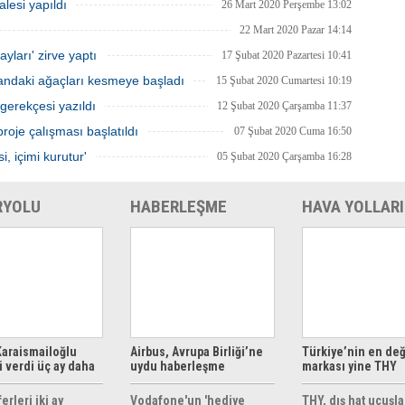
alesi yapıldı
26 Mart 2020 Perşembe 13:02
22 Mart 2020 Pazar 14:14
yları' zirve yaptı
17 Şubat 2020 Pazartesi 10:41
alandaki ağaçları kesmeye başladı
15 Şubat 2020 Cumartesi 10:19
n gerekçesi yazıldı
12 Şubat 2020 Çarşamba 11:37
roje çalışması başlatıldı
07 Şubat 2020 Cuma 16:50
i, içimi kurutur'
05 Şubat 2020 Çarşamba 16:28
RYOLU
HABERLEŞME
HAVA YOLLARI
araismailoğlu
Airbus, Avrupa Birliği’ne
Türkiye’nin en değ
 verdi üç ay daha
uydu haberleşme
markası yine THY
z
çözümleri sunuyor
erleri iki ay
Vodafone'un 'hediye
THY, dış hat uçuşla