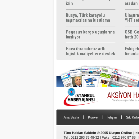
izin
aradan 
Rusya, Türk karayolu
Ulaştır
taşımacılarına kısıtlama
YHT sef
getirebilir
başlıyo
Pegasus kargo uçuşlarına
OSB-Ge
başlıyor
hattı 20
Hava ihracatımız arttı
Eskişeh
lojistik maliyetlere destek
limanla
gerek
|
|
|
Ana Sayfa
Künye
İletişim
Sık Kulla
Tüm Hakları Saklıdır © 2005 Ulaşım Online
| İz
Tel : 0212 293 75 48-32 | Faks : 0212 970 87 88 |