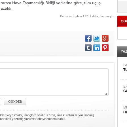
arası Hava Taşımacılığı Birliği verilerine göre, tüm uçuş
yö
 azaldı.
Bu haber toplam 11731 defa okunmuştur
ÇO
YA
FA
TÜ
E
G
M
Ha
ler veya imalar, inançlara saldırı içeren, imla kuralları ile yazılmamış,
harflerle yazılmış yorumlar onaylanmamaktadır.