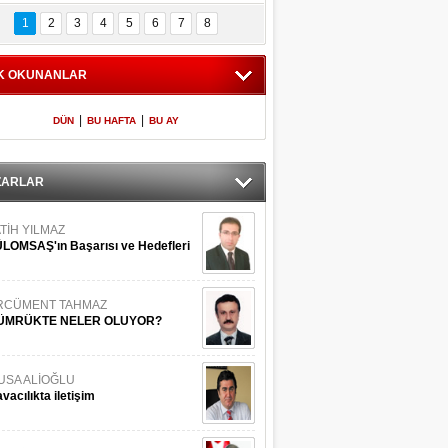
Bilinmeyen 
İşte Meclis'e giren 
nleriyle İstanbul 
600 milletvekilinin 
1
2
3
4
5
6
7
8
Adaları
listesi
K OKUNANLAR
|
|
DÜN
BU HAFTA
BU AY
ZARLAR
TİH YILMAZ
LOMSAŞ'ın Başarısı ve Hedefleri
RCÜMENT TAHMAZ
ÜMRÜKTE NELER OLUYOR?
USA ALİOĞLU
vacılıkta iletişim