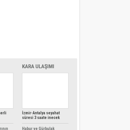
KARA ULAŞIMI
erli
İzmir-Antalya seyahat
süresi 3 saate inecek
rının
Habur ve Gürbulak