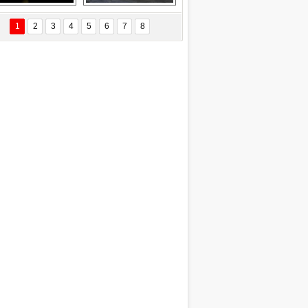
EÇİL ÖZYANIK
Delta uçağına 
Ford Focus RS 
 Değişti?
yıldırım çarptı
(2015)
1
2
3
4
5
6
7
8
DNAN SAKA
iman Kenti Aliağa"
ERİÇ KÖYATASI
yraksız Vatan !