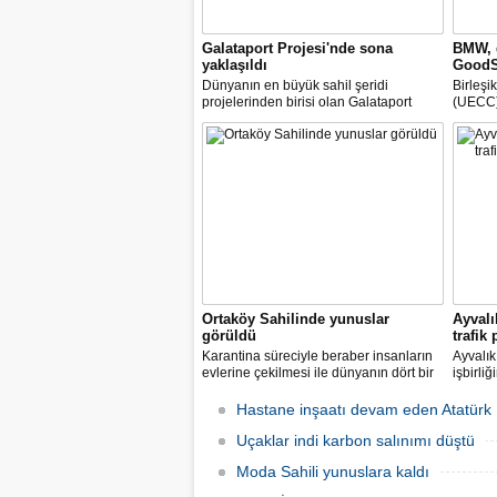
Galataport Projesi'nde sona
BMW, d
yaklaşıldı
GoodSh
Dünyanın en büyük sahil şeridi
Birleşi
projelerinden birisi olan Galataport
(UECC) 
Projesi'nde sona yaklaşıldı. Beyoğlu
GoodSh
Belediye Başkanı Haydar Ali Yıldız bir
rulolar
yıl içerisinde tamamlanması planlanan
etmeye
projeyle ilgili bilgi aldı.
otomobi
ortaklı
Ortaköy Sahilinde yunuslar
Ayvalı
görüldü
trafik
Karantina süreciyle beraber insanların
Ayvalık
evlerine çekilmesi ile dünyanın dört bir
işbirli
yanından hayvanların sokaklara,
sonucun
caddelere çıkmasına şahit oluyoruz.
modern 
Hastane inşaatı devam eden Atatürk H
Ortaköy sahilinde de yunuslar ortaya
planlam
çıktı.
Uçaklar indi karbon salınımı düştü
Moda Sahili yunuslara kaldı