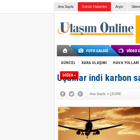
Ana Sayfa
Günün Haberleri
Arşiv
Siten
GÜNCEL
KARA ULAŞIMI
HAVA YOLLARI
Uçaklar indi karbon s
DİĞER »
Ana Sayfa
»
ÇEVRE