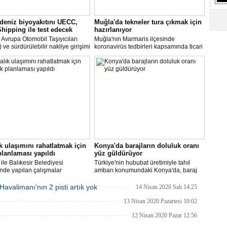
S
Ne
eniz biyoyakıtını UECC,
Muğla'da tekneler tura çıkmak için
ipping ile test edecek
hazırlanıyor
k Avrupa Otomobil Taşıyıcıları
Muğla'nın Marmaris ilçesinde
A
ve sürdürülebilir nakliye girişimi
koronavirüs tedbirleri kapsamında ticari
"L
ipping Programı, UECC'nin
faaliyet yapmaları yasaklanan
ında deniz biyoyakıtını (BFO) test
günübirlik tur tekneleri ile mavi tur
 devam etmek için şimdi
teknelerinin bakım çalışmaları devam
l üreticisi BMW Group ile
ediyor.
M
k kurdu.
Ba
k ulaşımını rahatlatmak için
Konya'da barajların doluluk oranı
 planlaması yapıldı
yüz güldürüyor
 ile Balıkesir Belediyesi
Türkiye'nin hububat üretimiyle tahıl
ğinde yapılan çalışmalar
ambarı konumundaki Konya'da, baraj
da, Ayvalık’ın 8 farklı noktasına
ve göletlerin ortalama doluluk oranı
dönel kavşaklar ile trafik
yüzde 65'e ulaştı.
avalimanı'nın 2 pisti artık yok
14 Nisan 2020 Salı 14:25
aları yapılacak.
13 Nisan 2020 Pazartesi 10:02
12 Nisan 2020 Pazar 12:56