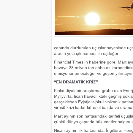
çapında durdurulan uçuşlar sayesinde uça
aracın yola çıkmaması ile eşdeğer.
Financial Times’ın haberine göre, Mart ay
havaya 28 milyon ton daha az karbondioksit 
emisyonunun eşdeğer ve geçen yılın aynı 
“EN DRAMATİK KRİZ”
Finlandiyalı bir araştırma grubu olan Ener
Myllyvirta; ticari havacılıktaki geçmiş şokla
gerçekleşen Eyjafjallajökull volkanik patl
virüsü krizi kadar küresel bazda ve dramati
Mart ayının son haftasındaki tarifeli uçuşl
çünkü dünya çapında hükümetler salgını kon
Nisan ayının ilk haftasında; İngiltere, Ho