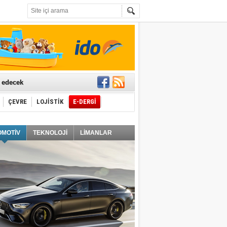
t edecek
ÇEVRE
LOJİSTİK
E-DERGİ
ğlayacak
OMOTİV
TEKNOLOJİ
LİMANLAR
i