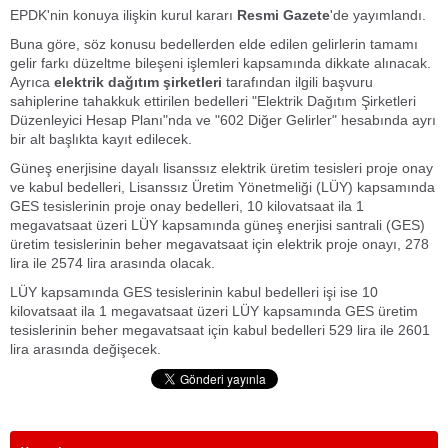
EPDK'nin konuya ilişkin kurul kararı
Resmi Gazete
'de yayımlandı.
Buna göre, söz konusu bedellerden elde edilen gelirlerin tamamı
gelir farkı düzeltme bileşeni işlemleri kapsamında dikkate alınacak.
Ayrıca
elektrik dağıtım şirketleri
tarafından ilgili başvuru
sahiplerine tahakkuk ettirilen bedelleri "Elektrik Dağıtım Şirketleri
Düzenleyici Hesap Planı"nda ve "602 Diğer Gelirler" hesabında ayrı
bir alt başlıkta kayıt edilecek.
Güneş enerjisine dayalı lisanssız elektrik üretim tesisleri proje onay
ve kabul bedelleri, Lisanssız Üretim Yönetmeliği (LÜY) kapsamında
GES tesislerinin proje onay bedelleri, 10 kilovatsaat ila 1
megavatsaat üzeri LÜY kapsamında güneş enerjisi santrali (GES)
üretim tesislerinin beher megavatsaat için elektrik proje onayı, 278
lira ile 2574 lira arasında olacak.
LÜY kapsamında GES tesislerinin kabul bedelleri işi ise 10
kilovatsaat ila 1 megavatsaat üzeri LÜY kapsamında GES üretim
tesislerinin beher megavatsaat için kabul bedelleri 529 lira ile 2601
lira arasında değişecek.