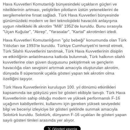
Hava Kuvvetleri Komutanlığı bünyesindeki uçakların güçleri ve
niteliklerinin artması, yetiştirilen pilotların üstün yeteneklerini de
sergilemelerine fırsat sağladı. Türk Hava Kuvvetleri bünyesinde
günümüzdeki modern ve ileri teknolojideki havacılık anlayışına
uygun nitelikteki ilk akrotim "Milli" 1952'de kuruldu. Bunu sırasıyla
"Uçan Kuğular", "Akrep", "Yarasalar", "Kartal" akrotimleri izledi.
Hava Kuvvetleri Komutanlığının "göz bebeği" konumunda olan Türk
Yıldızları ise 1993'te kuruldu. Türkiye Cumhuriyeti'ni temsil etmek,
Türk Silahlı Kuvvetlerini tanıtmak, Türk Hava Kuvvetlerinin disiplin
ve etkinliğinin anlatılmasına katkıda bulunmak, Türk halkının silahlı
kuvvetlerine olan güven duygusunu pekiştirmek ve gençlerin
havacılığa olan sevgisini artırmak amacıyla oluşturulan akrotim,
dünyada 8 süpersonik uçakla gösteri yapan tek akrotim olma
özelliğini taşıyor.
Türk Hava Kuvvetlerinin kuruluşun 100. yıl dönümü etkinlikleri
kapsamında ise gökyüzü yeni bir gösteri ekibiyle tanıştı. Türk Hava
Kuvvetlerinin sahip olduğu modern ve yüksek performanslı F-16
uçağının kabiliyetlerini, kullanımı için gereken yüksek seviyedeki
bilgi ve beceriyi izleyiciye bir gösteri şeklinde sunmak amacıyla
Solotürk kuruldu. Solotürk, dünyanın F-16 uçakları ile gösteri yapan
sayılı gösteri timleri arasında yer alıyor.