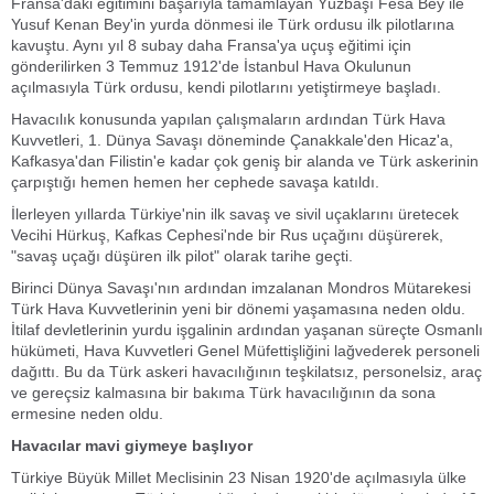
Fransa'daki eğitimini başarıyla tamamlayan Yüzbaşı Fesa Bey ile
Yusuf Kenan Bey'in yurda dönmesi ile Türk ordusu ilk pilotlarına
kavuştu. Aynı yıl 8 subay daha Fransa'ya uçuş eğitimi için
gönderilirken 3 Temmuz 1912'de İstanbul Hava Okulunun
açılmasıyla Türk ordusu, kendi pilotlarını yetiştirmeye başladı.
Havacılık konusunda yapılan çalışmaların ardından Türk Hava
Kuvvetleri, 1. Dünya Savaşı döneminde Çanakkale'den Hicaz'a,
Kafkasya'dan Filistin'e kadar çok geniş bir alanda ve Türk askerinin
çarpıştığı hemen hemen her cephede savaşa katıldı.
İlerleyen yıllarda Türkiye'nin ilk savaş ve sivil uçaklarını üretecek
Vecihi Hürkuş, Kafkas Cephesi'nde bir Rus uçağını düşürerek,
"savaş uçağı düşüren ilk pilot" olarak tarihe geçti.
Birinci Dünya Savaşı'nın ardından imzalanan Mondros Mütarekesi
Türk Hava Kuvvetlerinin yeni bir dönemi yaşamasına neden oldu.
İtilaf devletlerinin yurdu işgalinin ardından yaşanan süreçte Osmanlı
hükümeti, Hava Kuvvetleri Genel Müfettişliğini lağvederek personeli
dağıttı. Bu da Türk askeri havacılığının teşkilatsız, personelsiz, araç
ve gereçsiz kalmasına bir bakıma Türk havacılığının da sona
ermesine neden oldu.
Havacılar mavi giymeye başlıyor
Türkiye Büyük Millet Meclisinin 23 Nisan 1920'de açılmasıyla ülke