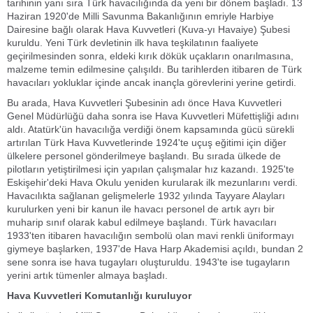
tarihinin yanı sıra Türk havacılığında da yeni bir dönem başladı. 13
Haziran 1920'de Milli Savunma Bakanlığının emriyle Harbiye
Dairesine bağlı olarak Hava Kuvvetleri (Kuva-yı Havaiye) Şubesi
kuruldu. Yeni Türk devletinin ilk hava teşkilatının faaliyete
geçirilmesinden sonra, eldeki kırık dökük uçakların onarılmasına,
malzeme temin edilmesine çalışıldı. Bu tarihlerden itibaren de Türk
havacıları yokluklar içinde ancak inançla görevlerini yerine getirdi.
Bu arada, Hava Kuvvetleri Şubesinin adı önce Hava Kuvvetleri
Genel Müdürlüğü daha sonra ise Hava Kuvvetleri Müfettişliği adını
aldı. Atatürk'ün havacılığa verdiği önem kapsamında gücü sürekli
artırılan Türk Hava Kuvvetlerinde 1924'te uçuş eğitimi için diğer
ülkelere personel gönderilmeye başlandı. Bu sırada ülkede de
pilotların yetiştirilmesi için yapılan çalışmalar hız kazandı. 1925'te
Eskişehir'deki Hava Okulu yeniden kurularak ilk mezunlarını verdi.
Havacılıkta sağlanan gelişmelerle 1932 yılında Tayyare Alayları
kurulurken yeni bir kanun ile havacı personel de artık ayrı bir
muharip sınıf olarak kabul edilmeye başlandı. Türk havacıları
1933'ten itibaren havacılığın sembolü olan mavi renkli üniformayı
giymeye başlarken, 1937'de Hava Harp Akademisi açıldı, bundan 2
sene sonra ise hava tugayları oluşturuldu. 1943'te ise tugayların
yerini artık tümenler almaya başladı.
Hava Kuvvetleri Komutanlığı kuruluyor