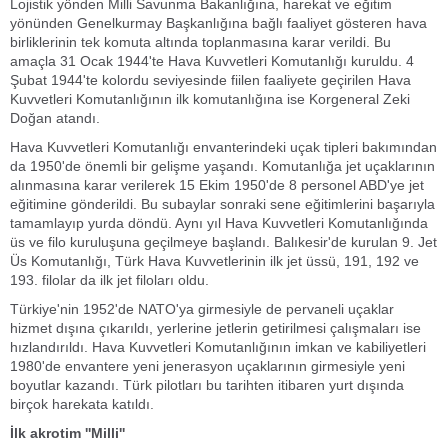
Lojistik yönden Milli Savunma Bakanlığına, harekat ve eğitim
yönünden Genelkurmay Başkanlığına bağlı faaliyet gösteren hava
birliklerinin tek komuta altında toplanmasına karar verildi. Bu
amaçla 31 Ocak 1944'te Hava Kuvvetleri Komutanlığı kuruldu. 4
Şubat 1944'te kolordu seviyesinde fiilen faaliyete geçirilen Hava
Kuvvetleri Komutanlığının ilk komutanlığına ise Korgeneral Zeki
Doğan atandı.
Hava Kuvvetleri Komutanlığı envanterindeki uçak tipleri bakımından
da 1950'de önemli bir gelişme yaşandı. Komutanlığa jet uçaklarının
alınmasına karar verilerek 15 Ekim 1950'de 8 personel ABD'ye jet
eğitimine gönderildi. Bu subaylar sonraki sene eğitimlerini başarıyla
tamamlayıp yurda döndü. Aynı yıl Hava Kuvvetleri Komutanlığında
üs ve filo kuruluşuna geçilmeye başlandı. Balıkesir'de kurulan 9. Jet
Üs Komutanlığı, Türk Hava Kuvvetlerinin ilk jet üssü, 191, 192 ve
193. filolar da ilk jet filoları oldu.
Türkiye'nin 1952'de NATO'ya girmesiyle de pervaneli uçaklar
hizmet dışına çıkarıldı, yerlerine jetlerin getirilmesi çalışmaları ise
hızlandırıldı. Hava Kuvvetleri Komutanlığının imkan ve kabiliyetleri
1980'de envantere yeni jenerasyon uçaklarının girmesiyle yeni
boyutlar kazandı. Türk pilotları bu tarihten itibaren yurt dışında
birçok harekata katıldı.
İlk akrotim ''Milli''