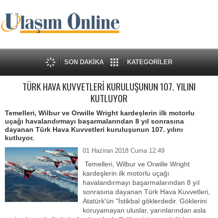
SON DAKİKA
KATEGORİLER
TÜRK HAVA KUVVETLERİ KURULUŞUNUN 107. YILINI
KUTLUYOR
Temelleri, Wilbur ve Orwille Wright kardeşlerin ilk motorlu
uçağı havalandırmayı başarmalarından 8 yıl sonrasına
dayanan Türk Hava Kuvvetleri kuruluşunun 107. yılını
kutluyor.
01 Haziran 2018 Cuma 12:49
Temelleri, Wilbur ve Orwille Wright
kardeşlerin ilk motorlu uçağı
havalandırmayı başarmalarından 8 yıl
sonrasına dayanan Türk Hava Kuvvetleri,
Atatürk'ün "İstikbal göklerdedir. Göklerini
koruyamayan uluslar, yarınlarından asla