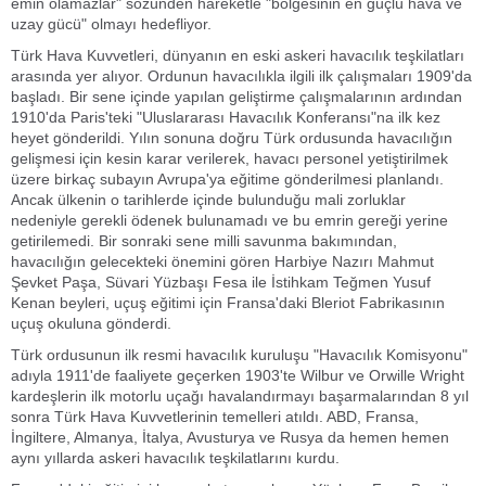
emin olamazlar" sözünden hareketle "bölgesinin en güçlü hava ve
uzay gücü" olmayı hedefliyor.
Türk Hava Kuvvetleri, dünyanın en eski askeri havacılık teşkilatları
arasında yer alıyor.
Ordunun havacılıkla ilgili ilk çalışmaları 1909'da
başladı. Bir sene içinde yapılan geliştirme çalışmalarının ardından
1910'da Paris'teki "Uluslararası Havacılık Konferansı"na ilk kez
heyet gönderildi. Yılın sonuna doğru Türk ordusunda havacılığın
gelişmesi için kesin karar verilerek, havacı personel yetiştirilmek
üzere birkaç subayın Avrupa'ya eğitime gönderilmesi planlandı.
Ancak ülkenin o tarihlerde içinde bulunduğu mali zorluklar
nedeniyle gerekli ödenek bulunamadı ve bu emrin gereği yerine
getirilemedi. Bir sonraki sene milli savunma bakımından,
havacılığın gelecekteki önemini gören Harbiye Nazırı Mahmut
Şevket Paşa, Süvari Yüzbaşı Fesa ile İstihkam Teğmen Yusuf
Kenan beyleri, uçuş eğitimi için Fransa'daki Bleriot Fabrikasının
uçuş okuluna gönderdi.
Türk ordusunun ilk resmi havacılık kuruluşu "Havacılık Komisyonu"
adıyla 1911'de faaliyete geçerken 1903'te Wilbur ve Orwille Wright
kardeşlerin ilk motorlu uçağı havalandırmayı başarmalarından 8 yıl
sonra Türk Hava Kuvvetlerinin temelleri atıldı. ABD, Fransa,
İngiltere, Almanya, İtalya, Avusturya ve Rusya da hemen hemen
aynı yıllarda askeri havacılık teşkilatlarını kurdu.