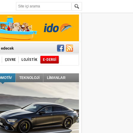
t edecek
ÇEVRE
LOJİSTİK
E-DERGİ
ğlayacak
OMOTİV
TEKNOLOJİ
LİMANLAR
i