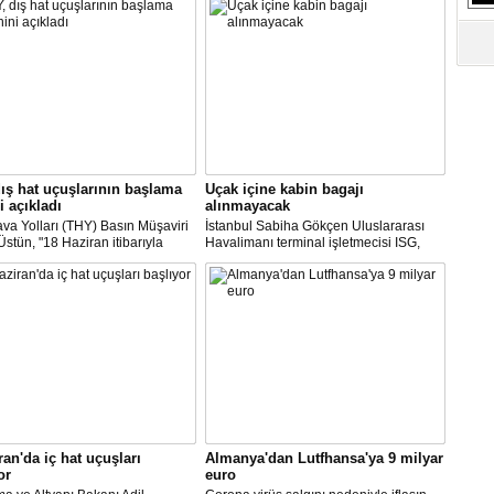
S
Ne
A
"L
M
ış hat uçuşlarının başlama
Uçak içine kabin bagajı
Ba
i açıkladı
alınmayacak
va Yolları (THY) Basın Müşaviri
İstanbul Sabiha Gökçen Uluslararası
stün, "18 Haziran itibarıyla
Havalimanı terminal işletmecisi ISG,
’daki 16 şehirden Anadolu’daki
yarın başlayacak iç hat uçuşlarında
taya direkt uçmaya başlayacağız"
uçak içerisine kabin bagajı kabul
edilmeyeceğini duyurdu.
ran'da iç hat uçuşları
Almanya'dan Lutfhansa'ya 9 milyar
or
euro