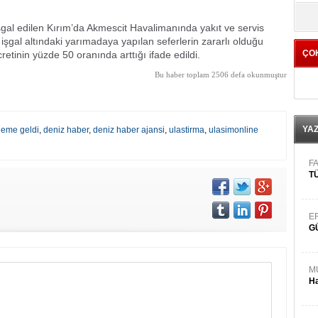
yö
şgal edilen Kırım’da Akmescit Havalimanında yakıt ve servis
in işgal altındaki yarımadaya yapılan seferlerin zararlı olduğu
ÇO
retinin yüzde 50 oranında arttığı ifade edildi.
Bu haber toplam 2506 defa okunmuştur
YA
leme geldi
,
deniz haber
,
deniz haber ajansi
,
ulastirma
,
ulasimonline
FA
TÜ
E
G
M
Ha