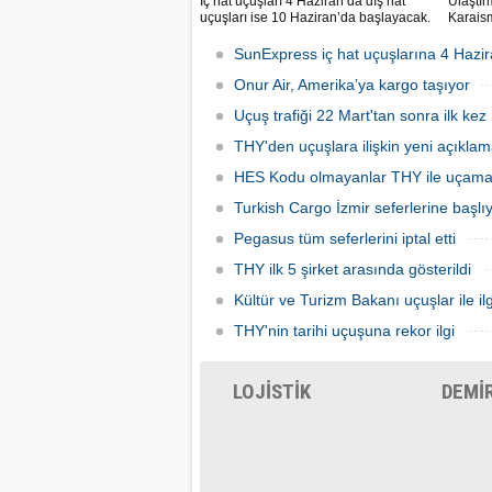
İç hat uçuşları 4 Haziran’da dış hat
Ulaştır
uçuşları ise 10 Haziran’da başlayacak.
Karaism
Dış hatlarda uçuşlar ilk olarak KKTC’ye
nedeni
olacak.
seferler
SunExpress iç hat uçuşlarına 4 Hazir
hatlard
Onur Air, Amerika’ya kargo taşıyor
Uçuş trafiği 22 Mart'tan sonra ilk kez 
THY'den uçuşlara ilişkin yeni açıkla
HES Kodu olmayanlar THY ile uçam
Turkish Cargo İzmir seferlerine başlı
Pegasus tüm seferlerini iptal etti
THY ilk 5 şirket arasında gösterildi
Kültür ve Turizm Bakanı uçuşlar ile ilg
THY'nin tarihi uçuşuna rekor ilgi
LOJİSTİK
DEMİ