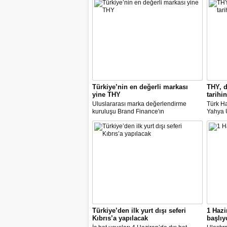
Türkiye’nin en değerli markası
THY, d
yine THY
tarihin
Uluslararası marka değerlendirme
Türk Ha
kuruluşu Brand Finance'ın
Yahya Ü
araştırmasına göre Türk Hava Yolları, 2
Avrupa
milyar dolara yaklaşan marka değeriyle
14 nok
bu yıl da "Türkiye'nin en değerli
dedi.
markası" oldu. Aytemiz, Kordsa ve Mars
Lojistik ilk marka arasına girdi.
Türkiye’den ilk yurt dışı seferi
1 Hazi
Kıbrıs’a yapılacak
başlıy