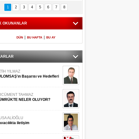
Bilinmeyen 
İşte Meclis'e giren 
nleriyle İstanbul 
600 milletvekilinin 
1
2
3
4
5
6
7
8
Adaları
listesi
K OKUNANLAR
|
|
DÜN
BU HAFTA
BU AY
ZARLAR
TİH YILMAZ
LOMSAŞ'ın Başarısı ve Hedefleri
RCÜMENT TAHMAZ
ÜMRÜKTE NELER OLUYOR?
USA ALİOĞLU
vacılıkta iletişim