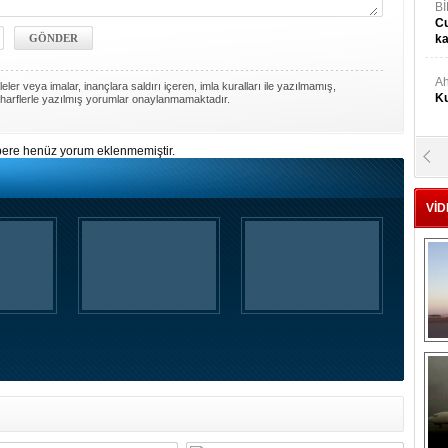
Bİ
Cu
ka
Ah
ler veya imalar, inançlara saldırı içeren, imla kuralları ile yazılmamış,
Ku
harflerle yazılmış yorumlar onaylanmamaktadır.
ere henüz yorum eklenmemiştir.
M
Ku
VİD
M.
Ya
Mu
Si
A
Ge