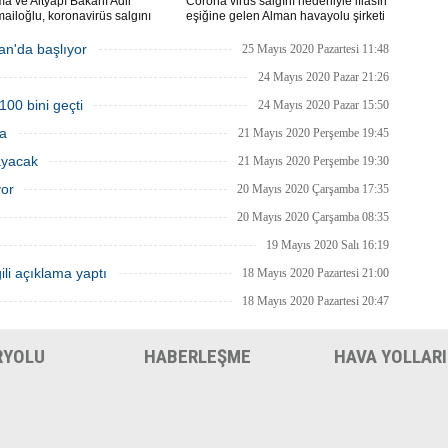
ma ve Altyapı Bakanı Adil
Corona virüs salgını nedeniyle iflasın
ailoğlu, koronavirüs salgını
eşiğine gelen Alman havayolu şirketi
yle mart ayında durdurulan uçak
Lufthansa ile federal hükümet arasında
inin, 1 Haziran itibarıyla iç
anlaşma sağlandı.
an'da başlıyor
25 Mayıs 2020 Pazartesi 11:48
a yeniden başlayacağını bildirdi.
24 Mayıs 2020 Pazar 21:26
100 bini geçti
24 Mayıs 2020 Pazar 15:50
ma
21 Mayıs 2020 Perşembe 19:45
ayacak
21 Mayıs 2020 Perşembe 19:30
yor
20 Mayıs 2020 Çarşamba 17:35
20 Mayıs 2020 Çarşamba 08:35
19 Mayıs 2020 Salı 16:19
ili açıklama yaptı
18 Mayıs 2020 Pazartesi 21:00
18 Mayıs 2020 Pazartesi 20:47
RYOLU
HABERLEŞME
HAVA YOLLARI