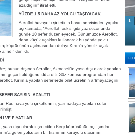
azaldığını” itiraf etti.
YÜZDE 1,5 DAHA AZ YOLCU TAŞIYACAK
1
Aeroflot havayolu şirketinin basın servisinden yapılan
açıklamada, “Aeroflot, eskisi gibi yaz sezonunda
günde 10 sefer düzenleyecek. Günümüzde Aeroflot,
daha küçük uçakları kullanarak bu yönde yolcu
 Kerç köprüsünün açılmasından dolayı Kırım’a yönelik uçak
alındı” denildi.
FOT
Dİ
re; bunun dışında Aeroflot, Akmescit’te yasa dışı olarak yapılan
amının geçerli olduğunu iddia etti. Söz konusu programdan her
roflot, Kırım’a yapılan seferlerde bilet ücretinin artmayacağını
SEFER SAYISINI AZALTTI
Tü
pan Rus hava yolu şirketlerinin, yarımadaya yapılan sefer
ilmişti.
RÜ VE FİYATLAR
ın, yasa dışı olarak inşa edilen Kerç köprüsünün açılışından
Kırım’a gelen yolcuların bir kısmının karayolu ulaşımını