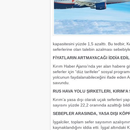
kapasitesini yüzde 1,5 azalttı. Bu tedbir,
seferlerine olan talebin azalması sebebiyle 
FİYATLARIN ARTMAYACAĞI İDDİA EDİL
Kırım Haber Ajansı'nda yer alan habere gö
seferler için “düz tarifeler” sosyal progr
yolcunun faydalanabileceğini ifade eden Ae
savundu.
RUS HAVA YOLU ŞIRKETLERI, KIRIM'A 
Kırım’a yasa dışı olarak uçak seferleri ya
sayısını yüzde 22,2 oranında azalttığı bildir
SEBEPLER ARASINDA, YASA DIŞI KÖP
İşgalciler, toplam sefer sayısının azalışın
kaynaklandığını iddia etti. İşgal altındaki 