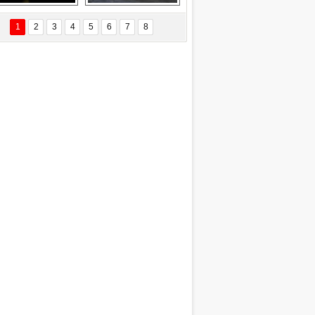
EÇİL ÖZYANIK
Delta uçağına 
Ford Focus RS 
 Değişti?
yıldırım çarptı
(2015)
1
2
3
4
5
6
7
8
DNAN SAKA
iman Kenti Aliağa"
ERİÇ KÖYATASI
yraksız Vatan !