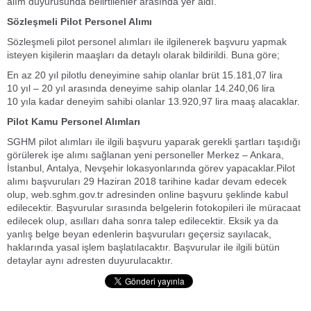
alım duyurusunda belirtilenler arasında yer aldı.
Sözleşmeli Pilot Personel Alımı
Sözleşmeli pilot personel alımları ile ilgilenerek başvuru yapmak
isteyen kişilerin maaşları da detaylı olarak bildirildi. Buna göre;
En az 20 yıl pilotlu deneyimine sahip olanlar brüt 15.181,07 lira
10 yıl – 20 yıl arasında deneyime sahip olanlar 14.240,06 lira
10 yıla kadar deneyim sahibi olanlar 13.920,97 lira maaş alacaklar.
Pilot Kamu Personel Alımları
SGHM pilot alımları ile ilgili başvuru yaparak gerekli şartları taşıdığı
görülerek işe alımı sağlanan yeni personeller Merkez – Ankara,
İstanbul, Antalya, Nevşehir lokasyonlarında görev yapacaklar.Pilot
alımı başvuruları 29 Haziran 2018 tarihine kadar devam edecek
olup, web.sghm.gov.tr adresinden online başvuru şeklinde kabul
edilecektir. Başvurular sırasında belgelerin fotokopileri ile müracaat
edilecek olup, asılları daha sonra talep edilecektir. Eksik ya da
yanlış belge beyan edenlerin başvuruları geçersiz sayılacak,
haklarında yasal işlem başlatılacaktır. Başvurular ile ilgili bütün
detaylar aynı adresten duyurulacaktır.