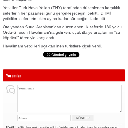
Yetkililer Türk Hava Yolları (THY) tarafından düzenlenen karşılıklı
seferlerin her pazartesi günü gerçekleşeceğini belirtti.
DHMİ
yetkilileri seferlerin ekim ayına kadar süreceğini ifade etti.
Öte yandan Suudi Arabistan'dan düzenlenen ilk seferde 186 yolcu
Ordu-Giresun Havalimanı'na gelirken, uçak itfaiye araçlarının "su
köprüsü" töreniyle karşılandı.
Havalimanı yetkilileri uçaktan inen turistlere çiçek verdi.
Yorumlar
UYARI:
Küfür, hakaret, rencide edici cümleler veya imalar, inançlara saldırı içeren,