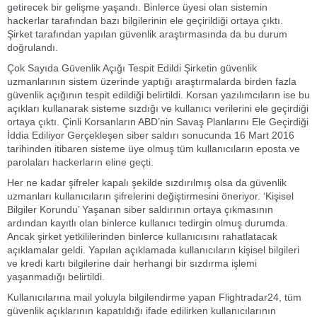
getirecek bir gelişme yaşandı. Binlerce üyesi olan sistemin
hackerlar tarafından bazı bilgilerinin ele geçirildiği ortaya çıktı.
Şirket tarafından yapılan güvenlik araştırmasında da bu durum
doğrulandı.
Çok Sayıda Güvenlik Açığı Tespit Edildi Şirketin güvenlik
uzmanlarının sistem üzerinde yaptığı araştırmalarda birden fazla
güvenlik açığının tespit edildiği belirtildi. Korsan yazılımcıların ise bu
açıkları kullanarak sisteme sızdığı ve kullanıcı verilerini ele geçirdiği
ortaya çıktı. Çinli Korsanların ABD’nin Savaş Planlarını Ele Geçirdiği
İddia Ediliyor Gerçekleşen siber saldırı sonucunda 16 Mart 2016
tarihinden itibaren sisteme üye olmuş tüm kullanıcıların eposta ve
parolaları hackerların eline geçti.
Her ne kadar şifreler kapalı şekilde sızdırılmış olsa da güvenlik
uzmanları kullanıcıların şifrelerini değiştirmesini öneriyor. ‘Kişisel
Bilgiler Korundu’ Yaşanan siber saldırının ortaya çıkmasının
ardından kayıtlı olan binlerce kullanıcı tedirgin olmuş durumda.
Ancak şirket yetkililerinden binlerce kullanıcısını rahatlatacak
açıklamalar geldi. Yapılan açıklamada kullanıcıların kişisel bilgileri
ve kredi kartı bilgilerine dair herhangi bir sızdırma işlemi
yaşanmadığı belirtildi.
Kullanıcılarına mail yoluyla bilgilendirme yapan Flightradar24, tüm
güvenlik açıklarının kapatıldığı ifade edilirken kullanıcılarının