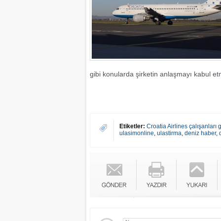
gibi konularda şirketin anlaşmayı kabul etm
Etiketler:
Croatia Airlines çalışanları 
ulasimonline
,
ulastirma
,
deniz haber
,