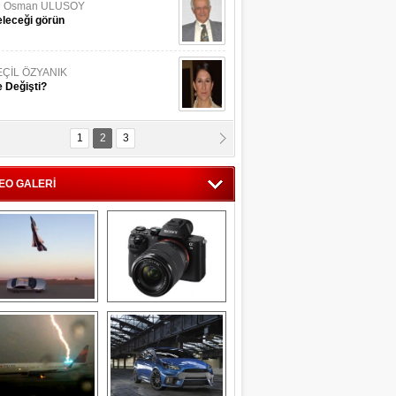
li Osman ULUSOY
leceği görün
EÇİL ÖZYANIK
 Değişti?
1
2
3
DNAN SAKA
iman Kenti Aliağa"
EO GALERİ
ERİÇ KÖYATASI
yraksız Vatan !
Savaş uçağı 
Sony Alpha 7R II ön 
pilotundan 
inceleme
muhteşem gösteri