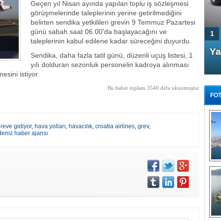
Geçen yıl Nisan ayında yapılan toplu iş sözleşmesi
görüşmelerinde taleplerinin yerine getirilmediğini
belirten sendika yetkilileri
grevin 9 Temmuz Pazartesi
günü sabah saat 06.00'da başlayacağını ve
1
taleplerinin kabul edilene kadar süreceğini duyurdu.
4 Kapılı AMG GT Coupe
Ya
Sendika, daha fazla tatil günü, düzenli uçuş listesi, 1
Türkiye'de satışa çıktı
yılı dolduran sezonluk personelin kadroya alınması
esini istiyor.
Bu haber toplam 3540 defa okunmuştur
FOT
greve gidiyor
,
hava yolları
,
havacılık
,
croatia airlines
,
grev
,
deniz haber ajansı
FA
TÜ
Tü
E
G