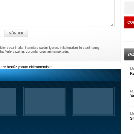
M
yö
Ha
ÇO
Bİ
Cu
ka
Ah
ler veya imalar, inançlara saldırı içeren, imla kuralları ile yazılmamış,
Ku
harflerle yazılmış yorumlar onaylanmamaktadır.
YA
ere henüz yorum eklenmemiştir.
M
Ku
M.
Ya
Mu
Si