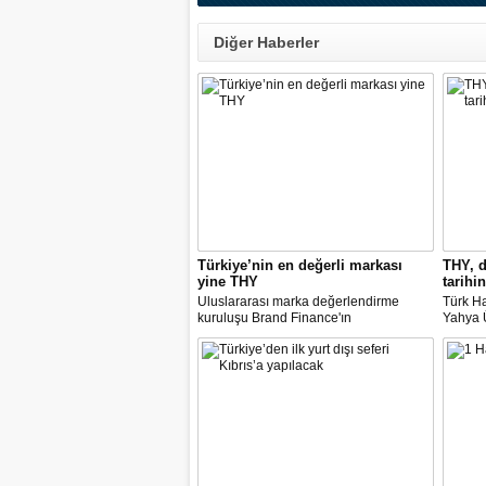
Diğer Haberler
Türkiye’nin en değerli markası
THY, d
yine THY
tarihin
Uluslararası marka değerlendirme
Türk Ha
kuruluşu Brand Finance'ın
Yahya Ü
araştırmasına göre Türk Hava Yolları, 2
Avrupa
milyar dolara yaklaşan marka değeriyle
14 nok
bu yıl da "Türkiye'nin en değerli
dedi.
markası" oldu. Aytemiz, Kordsa ve Mars
Lojistik ilk marka arasına girdi.