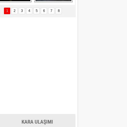
Delta uçağına 
Ford Focus RS 
yıldırım çarptı
(2015)
1
2
3
4
5
6
7
8
KARA ULAŞIMI