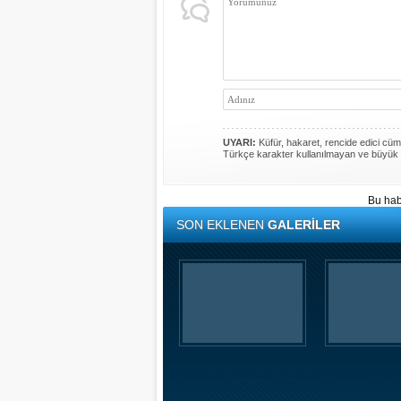
UYARI:
Küfür, hakaret, rencide edici cümle
Türkçe karakter kullanılmayan ve büyük 
Bu hab
SON EKLENEN
GALERİLER