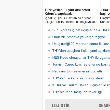
Türkiye’den ilk yurt dışı seferi
1 Hazi
Kıbrıs’a yapılacak
başlıy
İç hat uçuşları 4 Haziran’da dış hat
Ulaştır
uçuşları ise 10 Haziran’da başlayacak.
Karaism
Dış hatlarda uçuşlar ilk olarak KKTC’ye
nedeni
olacak.
seferler
SunExpress iç hat uçuşlarına 4 Hazir
hatlard
Onur Air, Amerika’ya kargo taşıyor
Uçuş trafiği 22 Mart'tan sonra ilk kez 
THY'den uçuşlara ilişkin yeni açıkla
HES Kodu olmayanlar THY ile uçam
Turkish Cargo İzmir seferlerine başlı
Pegasus tüm seferlerini iptal etti
THY ilk 5 şirket arasında gösterildi
Kültür ve Turizm Bakanı uçuşlar ile ilg
THY'nin tarihi uçuşuna rekor ilgi
LOJİSTİK
DEMİ