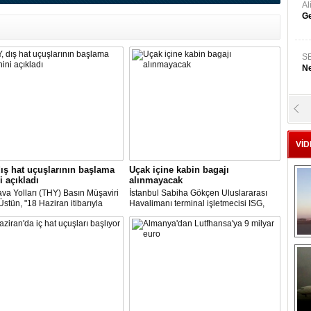
A
Ge
S
Ne
A
"L
VİD
M
ış hat uçuşlarının başlama
Uçak içine kabin bagajı
Ba
i açıkladı
alınmayacak
va Yolları (THY) Basın Müşaviri
İstanbul Sabiha Gökçen Uluslararası
stün, "18 Haziran itibarıyla
Havalimanı terminal işletmecisi ISG,
’daki 16 şehirden Anadolu’daki
yarın başlayacak iç hat uçuşlarında
taya direkt uçmaya başlayacağız"
uçak içerisine kabin bagajı kabul
edilmeyeceğini duyurdu.