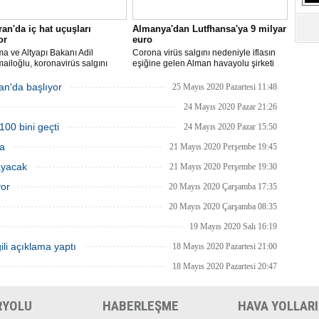
ran'da iç hat uçuşları
Almanya'dan Lutfhansa'ya 9 milyar
or
euro
ma ve Altyapı Bakanı Adil
Corona virüs salgını nedeniyle iflasın
ailoğlu, koronavirüs salgını
eşiğine gelen Alman havayolu şirketi
yle mart ayında durdurulan uçak
Lufthansa ile federal hükümet arasında
inin, 1 Haziran itibarıyla iç
anlaşma sağlandı.
an'da başlıyor
25 Mayıs 2020 Pazartesi 11:48
a yeniden başlayacağını bildirdi.
24 Mayıs 2020 Pazar 21:26
100 bini geçti
24 Mayıs 2020 Pazar 15:50
ma
21 Mayıs 2020 Perşembe 19:45
ayacak
21 Mayıs 2020 Perşembe 19:30
yor
20 Mayıs 2020 Çarşamba 17:35
20 Mayıs 2020 Çarşamba 08:35
19 Mayıs 2020 Salı 16:19
ili açıklama yaptı
18 Mayıs 2020 Pazartesi 21:00
18 Mayıs 2020 Pazartesi 20:47
RYOLU
HABERLEŞME
HAVA YOLLARI