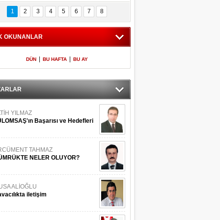
Bilinmeyen 
İşte Meclis'e giren 
nleriyle İstanbul 
600 milletvekilinin 
1
2
3
4
5
6
7
8
Adaları
listesi
K OKUNANLAR
|
|
DÜN
BU HAFTA
BU AY
ZARLAR
TİH YILMAZ
LOMSAŞ'ın Başarısı ve Hedefleri
RCÜMENT TAHMAZ
ÜMRÜKTE NELER OLUYOR?
USA ALİOĞLU
vacılıkta iletişim