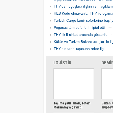
THY'den uçuşlara ilişkin yeni açıkla
HES Kodu olmayanlar THY ile uçam
Turkish Cargo İzmir seferlerine başlı
Pegasus tüm seferlerini iptal etti
THY ilk 5 şirket arasında gösterildi
Kültür ve Turizm Bakanı uçuşlar ile ilg
THY'nin tarihi uçuşuna rekor ilgi
LOJİSTİK
DEMİ
Taşıma yatırımları, rotayı
Bakan K
Marmaray'a çevirdi
müjdeyi
ücretsi