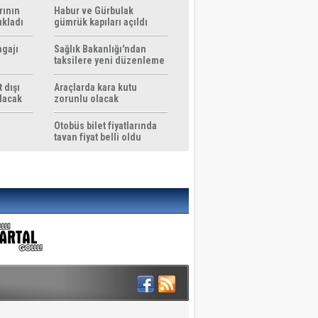
rının
Habur ve Gürbulak
ıkladı
gümrük kapıları açıldı
agajı
Sağlık Bakanlığı'ndan
taksilere yeni düzenleme
 dışı
Araçlarda kara kutu
ılacak
zorunlu olacak
Otobüs bilet fiyatlarında
tavan fiyat belli oldu