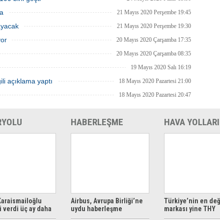
ma
21 Mayıs 2020 Perşembe 19:45
ayacak
21 Mayıs 2020 Perşembe 19:30
yor
20 Mayıs 2020 Çarşamba 17:35
20 Mayıs 2020 Çarşamba 08:35
19 Mayıs 2020 Salı 16:19
ili açıklama yaptı
18 Mayıs 2020 Pazartesi 21:00
18 Mayıs 2020 Pazartesi 20:47
RYOLU
HABERLEŞME
HAVA YOLLARI
araismailoğlu
Airbus, Avrupa Birliği’ne
Türkiye’nin en değ
 verdi üç ay daha
uydu haberleşme
markası yine THY
z
çözümleri sunuyor