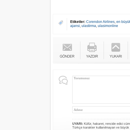
Etiketler:
Corendon Airlines
,
en büyük
ajansi
,
ulastirma
,
ulasimonline
UYARI:
Küfür, hakaret, rencide edici cümle
Türkçe karakter kullanılmayan ve büyük 