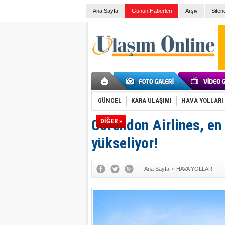
Ana Sayfa
Günün Haberleri
Arşiv
Siten
GÜNCEL
KARA ULAŞIMI
HAVA YOLLARI
Corendon Airlines, en
DİĞER »
yükseliyor!
Ana Sayfa
»
HAVA YOLLARI