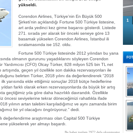
yükseldi.
Corendon Airlines, Türkiye’nin En Büyük 500
1
Şirketi’nin açıklandığı Fortune 500 Türkiye listesine,
art arda yedinci kez girme başarısı gösterdi. Listede
271. sırada yer alarak bir önceki seneye göre 13
basamak yükselen Corendon Airlines, İstanbul ili
sıralamasında ise 152. oldu.
Fortune 500 Türkiye listesinde 2012 yılından bu yana
FOT
arasında olmanın gururunu yaşadıklarını söyleyen Corendon
ür Yardımcısı (CFO) Olcay Türker, 828 milyon 525 bin TL net
iro artışında, geçen yıl özellikle son dakika rezervasyonları ile
i olduğunu belirten Türker, 2018 yılını da değerlendirerek “2018
ın ilk yarısında elde ettiğimiz sonuçlar 2018 bütçe hedeflerine
i yıldan farklı olarak erken rezervasyonlarda da büyük bir artış
a geçtiğimiz yıla göre daha hazırlıklı davrandık. Özellikle
riz öncesi seviyelerine tekrar döneceğimizi rahatlıkla ifade
Tü
2018 yılının artan talebini karşıladığımız ve aynı zamanda birim
acağımız bir yıl olacağını öngörüyoruz.” dedi.
arlı değerlendirme araştırması olan Capital 500 Türkiye
 sene yükselerek yer almayı başardı.
Bu haber toplam 2972 defa okunmuştur