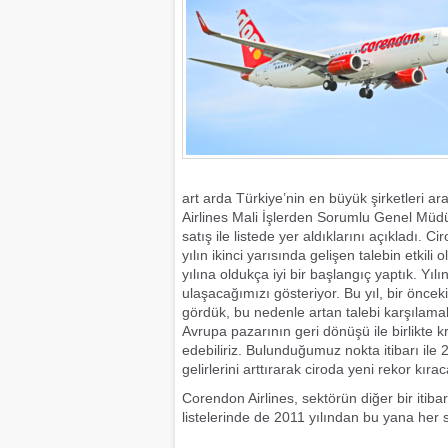
art arda Türkiye’nin en büyük şirketleri 
Airlines Mali İşlerden Sorumlu Genel Müd
satış ile listede yer aldıklarını açıkladı. C
yılın ikinci yarısında gelişen talebin etkil
yılına oldukça iyi bir başlangıç yaptık. Yıl
ulaşacağımızı gösteriyor. Bu yıl, bir öncek
gördük, bu nedenle artan talebi karşılamakt
Avrupa pazarının geri dönüşü ile birlikte k
edebiliriz. Bulunduğumuz nokta itibarı ile 
gelirlerini arttırarak ciroda yeni rekor kır
Corendon Airlines, sektörün diğer bir itib
listelerinde de 2011 yılından bu yana her