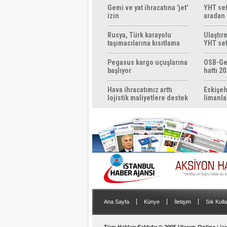
Gemi ve yat ihracatına 'jet'
YHT sef
izin
aradan 
Rusya, Türk karayolu
Ulaştır
taşımacılarına kısıtlama
YHT sef
getirebilir
başlıyo
Pegasus kargo uçuşlarına
OSB-Ge
başlıyor
hattı 20
Hava ihracatımız arttı
Eskişeh
lojistik maliyetlere destek
limanla
gerek
|
|
|
Ana Sayfa
Künye
İletişim
Sık Kulla