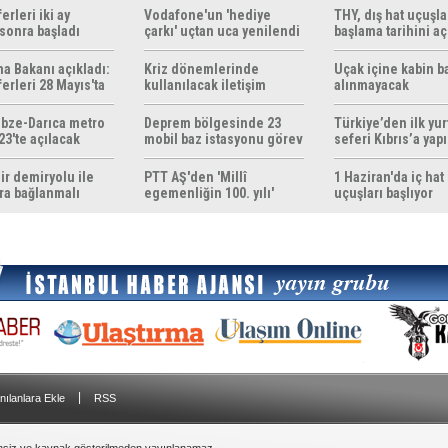
erleri iki ay
Vodafone'un 'hediye
THY, dış hat uçuşla
sonra başladı
çarkı' uçtan uca yenilendi
başlama tarihini aç
ma Bakanı açıkladı:
Kriz dönemlerinde
Uçak içine kabin b
erleri 28 Mayıs'ta
kullanılacak iletişim
alınmayacak
r
yöntemleri rehberi
hazırlandı
bze-Darıca metro
Deprem bölgesinde 23
Türkiye’den ilk yurt
23'te açılacak
mobil baz istasyonu görev
seferi Kıbrıs’a yap
yapıyor
ir demiryolu ile
PTT AŞ'den 'Millî
1 Haziran'da iç hat
ra bağlanmalı
egemenliğin 100. yılı'
uçuşları başlıyor
konulu anma pulu
|
nılanlara Ekle
RSS