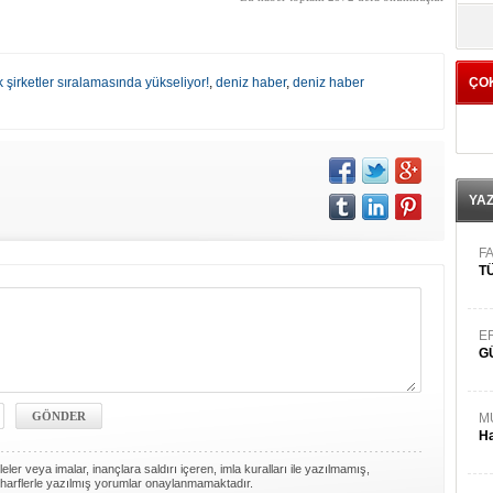
yö
 şirketler sıralamasında yükseliyor!
,
deniz haber
,
deniz haber
ÇO
YA
FA
TÜ
E
G
M
Ha
ler veya imalar, inançlara saldırı içeren, imla kuralları ile yazılmamış,
harflerle yazılmış yorumlar onaylanmamaktadır.