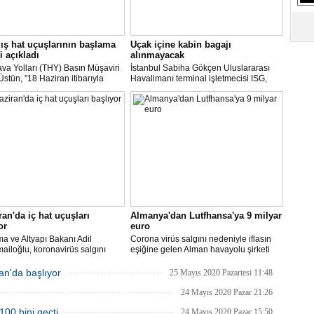
S
Ne
ış hat uçuşlarının başlama
Uçak içine kabin bagajı
i açıkladı
alınmayacak
A
va Yolları (THY) Basın Müşaviri
İstanbul Sabiha Gökçen Uluslararası
"L
stün, "18 Haziran itibarıyla
Havalimanı terminal işletmecisi ISG,
’daki 16 şehirden Anadolu’daki
yarın başlayacak iç hat uçuşlarında
taya direkt uçmaya başlayacağız"
uçak içerisine kabin bagajı kabul
edilmeyeceğini duyurdu.
M
Ba
ran'da iç hat uçuşları
Almanya'dan Lutfhansa'ya 9 milyar
or
euro
ma ve Altyapı Bakanı Adil
Corona virüs salgını nedeniyle iflasın
ailoğlu, koronavirüs salgını
eşiğine gelen Alman havayolu şirketi
yle mart ayında durdurulan uçak
Lufthansa ile federal hükümet arasında
inin, 1 Haziran itibarıyla iç
anlaşma sağlandı.
an'da başlıyor
25 Mayıs 2020 Pazartesi 11:48
a yeniden başlayacağını bildirdi.
24 Mayıs 2020 Pazar 21:26
100 bini geçti
24 Mayıs 2020 Pazar 15:50