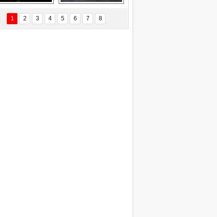
EÇİL ÖZYANIK
Delta uçağına 
Ford Focus RS 
 Değişti?
yıldırım çarptı
(2015)
1
2
3
4
5
6
7
8
DNAN SAKA
iman Kenti Aliağa"
ERİÇ KÖYATASI
yraksız Vatan !