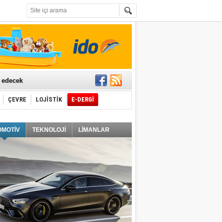
t edecek
ÇEVRE
LOJİSTİK
E-DERGİ
ğlayacak
OMOTİV
TEKNOLOJİ
LİMANLAR
i