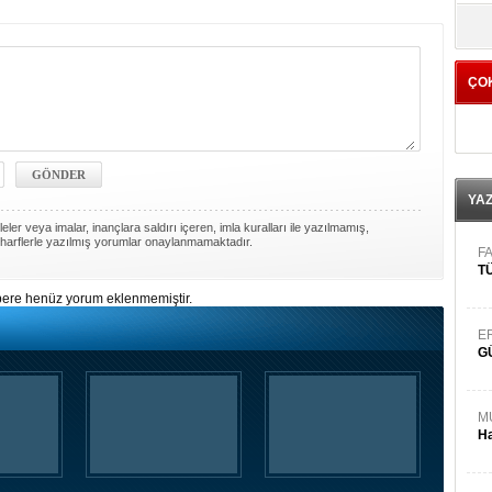
yö
ÇO
YA
ler veya imalar, inançlara saldırı içeren, imla kuralları ile yazılmamış,
harflerle yazılmış yorumlar onaylanmamaktadır.
FA
TÜ
ere henüz yorum eklenmemiştir.
E
G
M
Ha