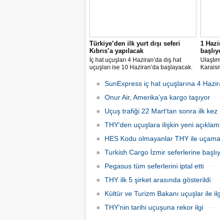
Türkiye’den ilk yurt dışı seferi
1 Hazi
Kıbrıs’a yapılacak
başlıy
İç hat uçuşları 4 Haziran’da dış hat
Ulaştır
uçuşları ise 10 Haziran’da başlayacak.
Karaism
Dış hatlarda uçuşlar ilk olarak KKTC’ye
nedeni
olacak.
seferler
SunExpress iç hat uçuşlarına 4 Hazir
hatlard
Onur Air, Amerika’ya kargo taşıyor
Uçuş trafiği 22 Mart'tan sonra ilk kez 
THY'den uçuşlara ilişkin yeni açıkla
HES Kodu olmayanlar THY ile uçam
Turkish Cargo İzmir seferlerine başlı
Pegasus tüm seferlerini iptal etti
THY ilk 5 şirket arasında gösterildi
Kültür ve Turizm Bakanı uçuşlar ile ilg
THY'nin tarihi uçuşuna rekor ilgi