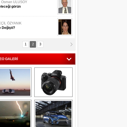
li Osman ULUSOY
leceği görün
EÇİL ÖZYANIK
 Değişti?
1
2
3
DNAN SAKA
iman Kenti Aliağa"
EO GALERİ
ERİÇ KÖYATASI
yraksız Vatan !
Savaş uçağı 
Sony Alpha 7R II ön 
pilotundan 
inceleme
muhteşem gösteri