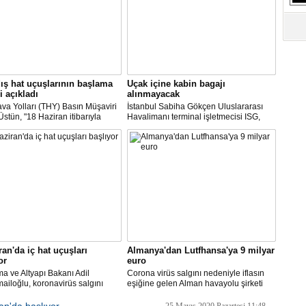
ış hat uçuşlarının başlama
Uçak içine kabin bagajı
i açıkladı
alınmayacak
va Yolları (THY) Basın Müşaviri
İstanbul Sabiha Gökçen Uluslararası
stün, "18 Haziran itibarıyla
Havalimanı terminal işletmecisi ISG,
’daki 16 şehirden Anadolu’daki
yarın başlayacak iç hat uçuşlarında
taya direkt uçmaya başlayacağız"
uçak içerisine kabin bagajı kabul
edilmeyeceğini duyurdu.
ran'da iç hat uçuşları
Almanya'dan Lutfhansa'ya 9 milyar
or
euro
ma ve Altyapı Bakanı Adil
Corona virüs salgını nedeniyle iflasın
ailoğlu, koronavirüs salgını
eşiğine gelen Alman havayolu şirketi
yle mart ayında durdurulan uçak
Lufthansa ile federal hükümet arasında
inin, 1 Haziran itibarıyla iç
anlaşma sağlandı.