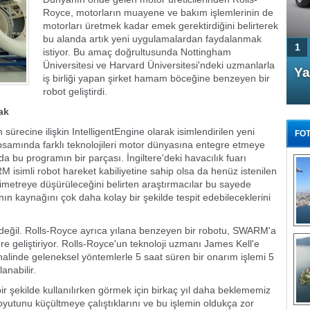
Royce, motorların muayene ve bakım işlemlerinin de
motorları üretmek kadar emek gerektirdiğini belirterek
bu alanda artık yeni uygulamalardan faydalanmak
1
istiyor. Bu amaç doğrultusunda Nottingham
Üniversitesi ve Harvard Üniversitesi'ndeki uzmanlarla
4 Kapılı AMG GT Coupe
Ya
iş birliği yapan şirket hamam böceğine benzeyen bir
Türkiye'de satışa çıktı
robot geliştirdi.
cak
sürecine ilişkin IntelligentEngine olarak isimlendirilen yeni
FOT
samında farklı teknolojileri motor dünyasına entegre etmeye
a bu programın bir parçası. İngiltere'deki havacılık fuarı
simli robot hareket kabiliyetine sahip olsa da henüz istenilen
metreye düşürüleceğini belirten araştırmacılar bu sayede
anın kaynağını çok daha kolay bir şekilde tespit edebileceklerini
FA
TÜ
 değil. Rolls-Royce ayrıca yılana benzeyen bir robotu, SWARM'a
Tü
re geliştiriyor. Rolls-Royce'un teknoloji uzmanı James Kell'e
halinde geleneksel yöntemlerle 5 saat süren bir onarım işlemi 5
E
anabilir.
G
bir şekilde kullanılırken görmek için birkaç yıl daha beklememiz
oyutunu küçültmeye çalıştıklarını ve bu işlemin oldukça zor