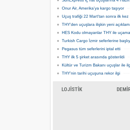
SunExpress iç hat uçuşlarına 4 Hazir
hatlard
Onur Air, Amerika’ya kargo taşıyor
Uçuş trafiği 22 Mart'tan sonra ilk kez 
THY'den uçuşlara ilişkin yeni açıkla
HES Kodu olmayanlar THY ile uçam
Turkish Cargo İzmir seferlerine başlı
Pegasus tüm seferlerini iptal etti
THY ilk 5 şirket arasında gösterildi
Kültür ve Turizm Bakanı uçuşlar ile ilg
THY'nin tarihi uçuşuna rekor ilgi
LOJİSTİK
DEMİ