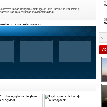
A
Ge
ler veya imalar, inançlara saldırı içeren, imla kuralları ile yazılmamış,
harflerle yazılmış yorumlar onaylanmamaktadır.
S
Ne
ere henüz yorum eklenmemiştir.
A
"L
VİD
M
Ba