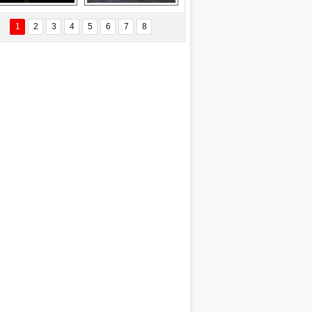
Delta uçağına 
Ford Focus RS 
yıldırım çarptı
(2015)
1
2
3
4
5
6
7
8