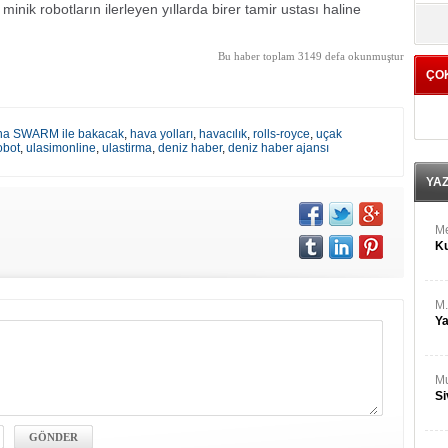
M
 minik robotların ilerleyen yıllarda birer tamir ustası haline
yö
Ha
Bu haber toplam 3149 defa okunmuştur
ÇO
Bİ
Cu
ka
ına SWARM ile bakacak
,
hava yolları
,
havacılık
,
rolls-royce
,
uçak
obot
,
ulasimonline
,
ulastirma
,
deniz haber
,
deniz haber ajansı
Ah
Ku
YA
M
Ku
M.
Ya
Mu
Si