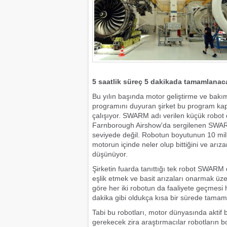
5 saatlik süreç 5 dakikada tamamlana
Bu yılın başında motor geliştirme ve bakım 
programını duyuran şirket bu program kap
çalışıyor. SWARM adı verilen küçük robot d
Farnborough Airshow'da sergilenen SWARM i
seviyede değil. Robotun boyutunun 10 mili
motorun içinde neler olup bittiğini ve arız
düşünüyor.
Şirketin fuarda tanıttığı tek robot SWARM
eşlik etmek ve basit arızaları onarmak üze
göre her iki robotun da faaliyete geçmesi 
dakika gibi oldukça kısa bir sürede tamaml
Tabi bu robotları, motor dünyasında aktif 
gerekecek zira araştırmacılar robotların b