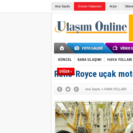
Ana Sayfa
Günün Haberleri
Arşiv
Siten
GÜNCEL
KARA ULAŞIMI
HAVA YOLLARI
Rolls-Royce uçak mot
DİĞER »
Ana Sayfa
»
HAVA YOLLARI