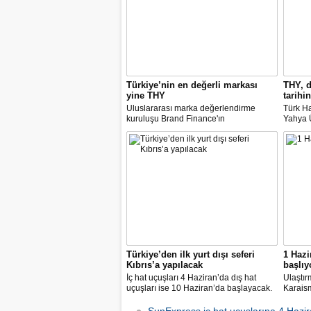
Türkiye’nin en değerli markası
THY, d
yine THY
tarihin
Uluslararası marka değerlendirme
Türk Ha
kuruluşu Brand Finance'ın
Yahya Ü
araştırmasına göre Türk Hava Yolları, 2
Avrupa
milyar dolara yaklaşan marka değeriyle
14 nok
bu yıl da "Türkiye'nin en değerli
dedi.
markası" oldu. Aytemiz, Kordsa ve Mars
Lojistik ilk marka arasına girdi.
Türkiye’den ilk yurt dışı seferi
1 Hazi
Kıbrıs’a yapılacak
başlıy
İç hat uçuşları 4 Haziran’da dış hat
Ulaştır
uçuşları ise 10 Haziran’da başlayacak.
Karaism
Dış hatlarda uçuşlar ilk olarak KKTC’ye
nedeni
olacak.
seferler