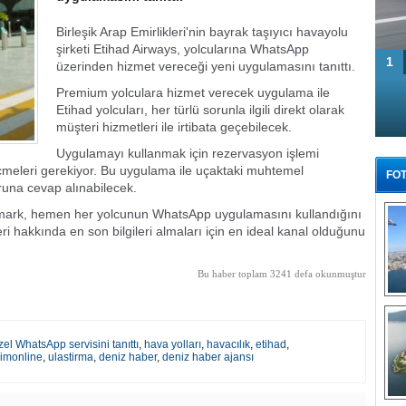
Birleşik Arap Emirlikleri'nin bayrak taşıyıcı havayolu
şirketi Etihad Airways, yolcularına WhatsApp
1
üzerinden hizmet vereceği yeni uygulamasını tanıttı.
Premium yolculara hizmet verecek uygulama ile
Etihad yolcuları, her türlü sorunla ilgili direkt olarak
müşteri hizmetleri ile irtibata geçebilecek.
Uygulamayı kullanmak için rezervasyon işlemi
meleri gerekiyor. Bu uygulama ile uçaktaki muhtemel
FOT
oruna cevap alınabilecek.
mark, hemen her yolcunun WhatsApp uygulamasını kullandığını
ri hakkında en son bilgileri almaları için en ideal kanal olduğunu
Bu haber toplam 3241 defa okunmuştur
Tü
el WhatsApp servisini tanıttı
,
hava yolları
,
havacılık
,
etihad
,
simonline
,
ulastirma
,
deniz haber
,
deniz haber ajansı