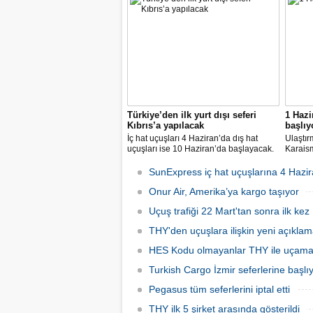
bu yıl da "Türkiye'nin en değerli
dedi.
markası" oldu. Aytemiz, Kordsa ve Mars
Lojistik ilk marka arasına girdi.
Türkiye’den ilk yurt dışı seferi
1 Hazi
Kıbrıs’a yapılacak
başlıy
İç hat uçuşları 4 Haziran’da dış hat
Ulaştır
uçuşları ise 10 Haziran’da başlayacak.
Karaism
Dış hatlarda uçuşlar ilk olarak KKTC’ye
nedeni
olacak.
seferler
SunExpress iç hat uçuşlarına 4 Hazir
hatlard
Onur Air, Amerika’ya kargo taşıyor
Uçuş trafiği 22 Mart'tan sonra ilk kez 
THY'den uçuşlara ilişkin yeni açıkla
HES Kodu olmayanlar THY ile uçam
Turkish Cargo İzmir seferlerine başlı
Pegasus tüm seferlerini iptal etti
THY ilk 5 şirket arasında gösterildi