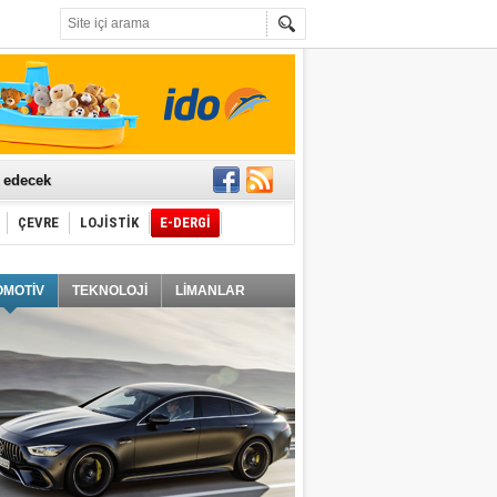
t edecek
ÇEVRE
LOJİSTİK
E-DERGİ
ğlayacak
OMOTİV
TEKNOLOJİ
LİMANLAR
i