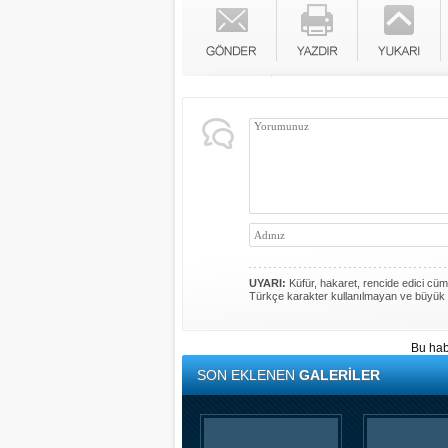
UYARI:
Küfür, hakaret, rencide edici cümle
Türkçe karakter kullanılmayan ve büyük 
Bu hab
SON EKLENEN
GALERİLER