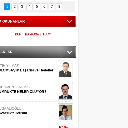
Bilinmeyen 
İşte Meclis'e giren 
nleriyle İstanbul 
600 milletvekilinin 
1
2
3
4
5
6
7
8
Adaları
listesi
K OKUNANLAR
|
|
DÜN
BU HAFTA
BU AY
ZARLAR
TİH YILMAZ
LOMSAŞ'ın Başarısı ve Hedefleri
RCÜMENT TAHMAZ
ÜMRÜKTE NELER OLUYOR?
USA ALİOĞLU
vacılıkta iletişim