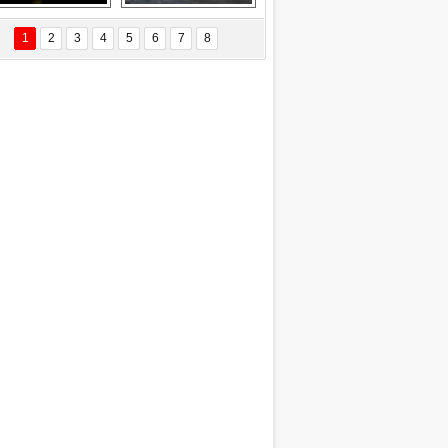
EÇİL ÖZYANIK
Delta uçağına 
Ford Focus RS 
 Değişti?
yıldırım çarptı
(2015)
1
2
3
4
5
6
7
8
DNAN SAKA
iman Kenti Aliağa"
ERİÇ KÖYATASI
yraksız Vatan !