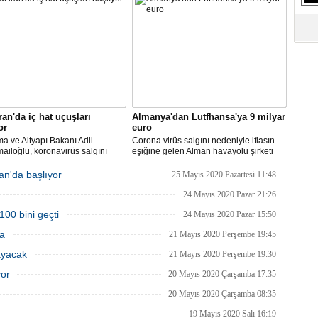
S
edilmeyeceğini duyurdu.
Ne
A
"L
M
ran'da iç hat uçuşları
Almanya'dan Lutfhansa'ya 9 milyar
Ba
or
euro
ma ve Altyapı Bakanı Adil
Corona virüs salgını nedeniyle iflasın
ailoğlu, koronavirüs salgını
eşiğine gelen Alman havayolu şirketi
yle mart ayında durdurulan uçak
Lufthansa ile federal hükümet arasında
inin, 1 Haziran itibarıyla iç
anlaşma sağlandı.
an'da başlıyor
25 Mayıs 2020 Pazartesi 11:48
a yeniden başlayacağını bildirdi.
24 Mayıs 2020 Pazar 21:26
100 bini geçti
24 Mayıs 2020 Pazar 15:50
ma
21 Mayıs 2020 Perşembe 19:45
ayacak
21 Mayıs 2020 Perşembe 19:30
yor
20 Mayıs 2020 Çarşamba 17:35
20 Mayıs 2020 Çarşamba 08:35
19 Mayıs 2020 Salı 16:19