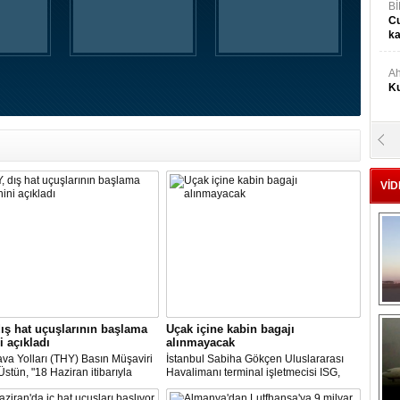
Bİ
Cu
ka
Ah
Ku
M
Ku
VİD
M.
Ya
Mu
Si
ış hat uçuşlarının başlama
Uçak içine kabin bagajı
A
i açıkladı
alınmayacak
Ge
va Yolları (THY) Basın Müşaviri
İstanbul Sabiha Gökçen Uluslararası
stün, "18 Haziran itibarıyla
Havalimanı terminal işletmecisi ISG,
’daki 16 şehirden Anadolu’daki
yarın başlayacak iç hat uçuşlarında
taya direkt uçmaya başlayacağız"
uçak içerisine kabin bagajı kabul