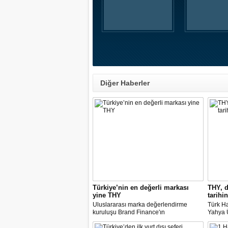
Diğer Haberler
Türkiye’nin en değerli markası
THY, d
yine THY
tarihin
Uluslararası marka değerlendirme
Türk Ha
kuruluşu Brand Finance'ın
Yahya Ü
araştırmasına göre Türk Hava Yolları, 2
Avrupa
milyar dolara yaklaşan marka değeriyle
14 nok