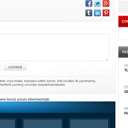
yö
ÇO
YA
FA
TÜ
ler veya imalar, inançlara saldırı içeren, imla kuralları ile yazılmamış,
harflerle yazılmış yorumlar onaylanmamaktadır.
E
G
ere henüz yorum eklenmemiştir.
M
Ha