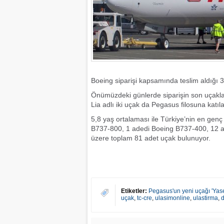
Boeing siparişi kapsamında teslim aldığı 3
Önümüzdeki günlerde siparişin son uçakl
Lia adlı iki uçak da Pegasus filosuna katıl
5,8 yaş ortalaması ile Türkiye’nin en gen
B737-800, 1 adedi Boeing B737-400, 12 
üzere toplam 81 adet uçak bulunuyor.
Etiketler:
Pegasus'un yeni uçağı 'Yasem
uçak
,
tc-cre
,
ulasimonline
,
ulastirma
,
d