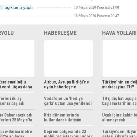
ili açıklama yaptı
18 Mayıs 2020 Pazartesi 21:00
18 Mayıs 2020 Pazartesi 20:47
RYOLU
HABERLEŞME
HAVA YOLLARI
araismailoğlu
Airbus, Avrupa Birliği’ne
Türkiye’nin en değ
 verdi üç ay daha
uydu haberleşme
markası yine THY
z
çözümleri sunuyor
erleri iki ay
Vodafone'un 'hediye
THY, dış hat uçuşla
sonra başladı
çarkı' uçtan uca yenilendi
başlama tarihini aç
ma Bakanı açıkladı:
Kriz dönemlerinde
Uçak içine kabin b
erleri 28 Mayıs'ta
kullanılacak iletişim
alınmayacak
r
yöntemleri rehberi
hazırlandı
bze-Darıca metro
Deprem bölgesinde 23
Türkiye’den ilk yurt
23'te açılacak
mobil baz istasyonu görev
seferi Kıbrıs’a yap