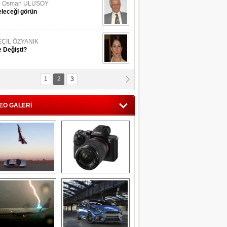
li Osman ULUSOY
leceği görün
EÇİL ÖZYANIK
 Değişti?
1
2
3
DNAN SAKA
iman Kenti Aliağa"
EO GALERİ
ERİÇ KÖYATASI
yraksız Vatan !
Savaş uçağı 
Sony Alpha 7R II ön 
pilotundan 
inceleme
muhteşem gösteri