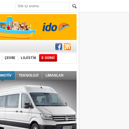
t edecek
ÇEVRE
LOJİSTİK
E-DERGİ
ğlayacak
OMOTİV
TEKNOLOJİ
LİMANLAR
i