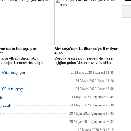
taya direkt uçmaya başlayacağız"
uçak içerisine kabin bagajı kabul
edilmeyeceğini duyurdu.
ran'da iç hat uçuşları
Almanya'dan Lutfhansa'ya 9 milyar
or
euro
ma ve Altyapı Bakanı Adil
Corona virüs salgını nedeniyle iflasın
ailoğlu, koronavirüs salgını
eşiğine gelen Alman havayolu şirketi
yle mart ayında durdurulan uçak
Lufthansa ile federal hükümet arasında
inin, 1 Haziran itibarıyla iç
anlaşma sağlandı.
an'da başlıyor
25 Mayıs 2020 Pazartesi 11:48
a yeniden başlayacağını bildirdi.
24 Mayıs 2020 Pazar 21:26
100 bini geçti
24 Mayıs 2020 Pazar 15:50
ma
21 Mayıs 2020 Perşembe 19:45
ayacak
21 Mayıs 2020 Perşembe 19:30
yor
20 Mayıs 2020 Çarşamba 17:35
20 Mayıs 2020 Çarşamba 08:35
19 Mayıs 2020 Salı 16:19