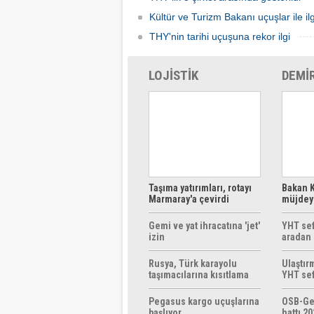
Kültür ve Turizm Bakanı uçuşlar ile ilg
THY'nin tarihi uçuşuna rekor ilgi
LOJİSTİK
DEMİ
Taşıma yatırımları, rotayı
Bakan K
Marmaray'a çevirdi
müjdeyi
ücretsi
Gemi ve yat ihracatına 'jet'
YHT sef
izin
aradan 
Rusya, Türk karayolu
Ulaştır
taşımacılarına kısıtlama
YHT sef
getirebilir
başlıyo
Pegasus kargo uçuşlarına
OSB-Ge
başlıyor
hattı 20