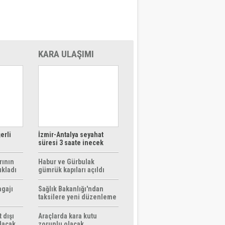
KARA ULAŞIMI
erli
İzmir-Antalya seyahat
süresi 3 saate inecek
rının
Habur ve Gürbulak
ıkladı
gümrük kapıları açıldı
agajı
Sağlık Bakanlığı'ndan
taksilere yeni düzenleme
 dışı
Araçlarda kara kutu
ılacak
zorunlu olacak