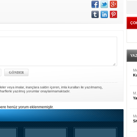
M
yö
Ha
ÇO
Bİ
Cu
ka
Ah
Ku
YA
M
Ku
ler veya imalar, inançlara saldırı içeren, imla kuralları ile yazılmamış,
harflerle yazılmış yorumlar onaylanmamaktadır.
M.
Ya
ere henüz yorum eklenmemiştir.
Mu
Si