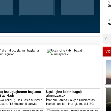
A
Ge
S
Ne
A
"L
VİD
M
Ba
ış hat uçuşlarının başlama
Uçak içine kabin bagajı
i açıkladı
alınmayacak
va Yolları (THY) Basın Müşaviri
İstanbul Sabiha Gökçen Uluslararası
stün, "18 Haziran itibarıyla
Havalimanı terminal işletmecisi ISG,
’daki 16 şehirden Anadolu’daki
yarın başlayacak iç hat uçuşlarında