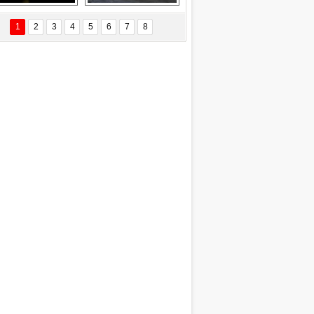
Delta uçağına 
Ford Focus RS 
yıldırım çarptı
(2015)
1
2
3
4
5
6
7
8