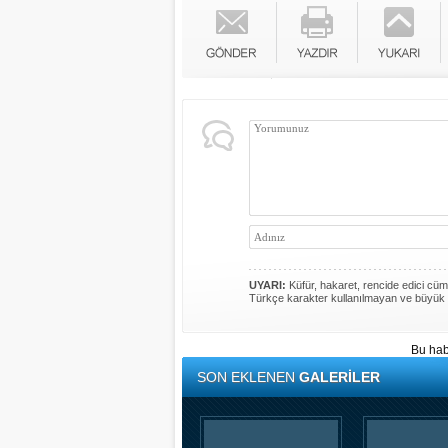
UYARI:
Küfür, hakaret, rencide edici cümle
Türkçe karakter kullanılmayan ve büyük 
Bu hab
SON EKLENEN
GALERİLER