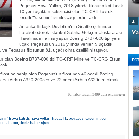
Pegasus Hava Yolları, 2018 yılında filosuna katılacak
10 yeni uçaktan sekizincisi olan TC-CRE kuyruk
tescilli “Yasemin” isimli uçağı teslim aldı.
1
Amerika Birleşik Devletleri’nin Seattle şehrinden
4 Kapılı AMG GT Coupe
Ya
hareket ederek İstanbul Sabiha Gökçen Uluslararası
Havalimanı’na iniş yapan Boeing B737-800 tipi yeni
Türkiye'de satışa çıktı
uçak, Pegasus’un 2016 yılında verilen 5 uçaklık
. ve Pegasus filosunun 81. uçağı olma özelliğini taşıyor.
arı olan Boeing B737-800 tipi TC-CRF Mine ve TC-CRG Efsun
FOT
acak.
ç filosuna sahip olan Pegasus’un filosunda 46 adedi Boeing
adedi Airbus A320-200ceo ve 22 adedi Airbus A320neo olmak
FA
Bu haber toplam 3489 defa okunmuştur
TÜ
Tü
E
in' filoya katıldı
,
hava yolları
,
havacılık
,
pegasus
,
yasemin
,
yeni
G
eniz haber
,
deniz haber ajansı