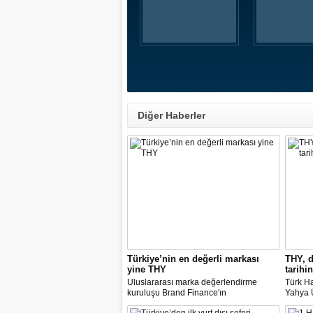
Diğer Haberler
Türkiye’nin en değerli markası
THY, d
yine THY
tarihin
Uluslararası marka değerlendirme
Türk Ha
kuruluşu Brand Finance'ın
Yahya Ü
araştırmasına göre Türk Hava Yolları, 2
Avrupa