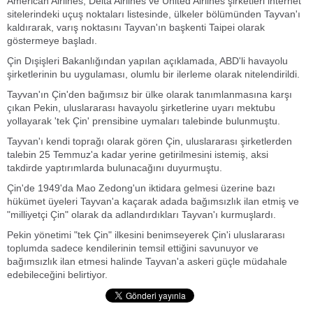
American Airlines, Delta Airlines ve United Airlines şirketleri internet
sitelerindeki uçuş noktaları listesinde, ülkeler bölümünden Tayvan'ı
kaldırarak, varış noktasını Tayvan'ın başkenti Taipei olarak
göstermeye başladı.
Çin Dışişleri Bakanlığından yapılan açıklamada, ABD'li havayolu
şirketlerinin bu uygulaması, olumlu bir ilerleme olarak nitelendirildi.
Tayvan'ın Çin'den bağımsız bir ülke olarak tanımlanmasına karşı
çıkan Pekin, uluslararası havayolu şirketlerine uyarı mektubu
yollayarak 'tek Çin' prensibine uymaları talebinde bulunmuştu.
Tayvan'ı kendi toprağı olarak gören Çin, uluslararası şirketlerden
talebin 25 Temmuz'a kadar yerine getirilmesini istemiş, aksi
takdirde yaptırımlarda bulunacağını duyurmuştu.
Çin'de 1949'da Mao Zedong'un iktidara gelmesi üzerine bazı
hükümet üyeleri Tayvan'a kaçarak adada bağımsızlık ilan etmiş ve
"milliyetçi Çin" olarak da adlandırdıkları Tayvan'ı kurmuşlardı.
Pekin yönetimi "tek Çin" ilkesini benimseyerek Çin'i uluslararası
toplumda sadece kendilerinin temsil ettiğini savunuyor ve
bağımsızlık ilan etmesi halinde Tayvan'a askeri güçle müdahale
edebileceğini belirtiyor.