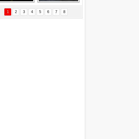
EÇİL ÖZYANIK
Delta uçağına 
Ford Focus RS 
 Değişti?
yıldırım çarptı
(2015)
1
2
3
4
5
6
7
8
DNAN SAKA
iman Kenti Aliağa"
ERİÇ KÖYATASI
yraksız Vatan !