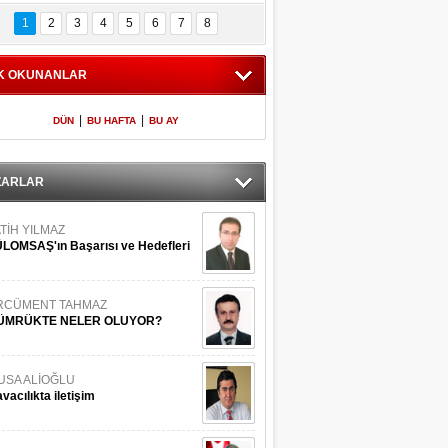
Bilinmeyen 
İşte Meclis'e giren 
nleriyle İstanbul 
600 milletvekilinin 
1
2
3
4
5
6
7
8
Adaları
listesi
K OKUNANLAR
|
|
DÜN
BU HAFTA
BU AY
ZARLAR
TİH YILMAZ
LOMSAŞ'ın Başarısı ve Hedefleri
RCÜMENT TAHMAZ
ÜMRÜKTE NELER OLUYOR?
USA ALİOĞLU
vacılıkta iletişim