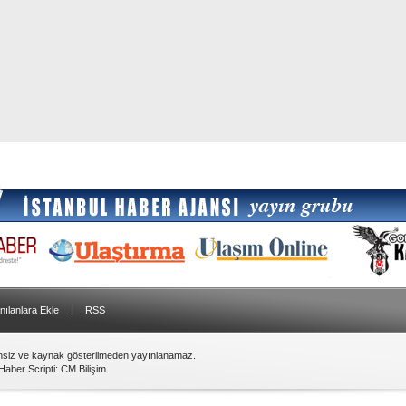
|
nılanlara Ekle
RSS
insiz ve kaynak gösterilmeden yayınlanamaz.
Haber Scripti
:
CM Bilişim