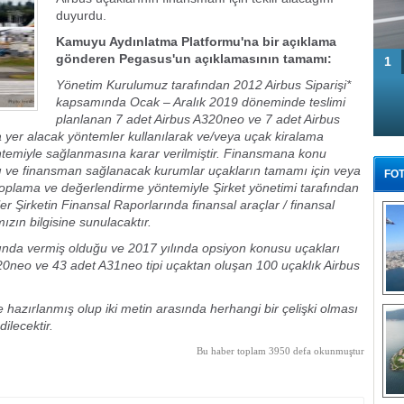
duyurdu.
Kamuyu Aydınlatma Platformu'na bir açıklama
gönderen Pegasus'un açıklamasının tamamı:
1
Yönetim Kurulumuz tarafından 2012 Airbus Siparişi*
kapsamında Ocak – Aralık 2019 döneminde teslimi
planlanan 7 adet Airbus A320neo ve 7 adet Airbus
yer alacak yöntemler kullanılarak ve/veya uçak kiralama
yöntemiyle sağlanmasına karar verilmiştir. Finansmana konu
rı ve finansman sağlanacak kurumlar uçakların tamamı için veya
FOT
if toplama ve değerlendirme yöntemiyle Şirket yönetimi tarafından
ler Şirketin Finansal Raporlarında finansal araçlar / finansal
ızın bilgisine sunulacaktır.
ılında vermiş olduğu ve 2017 yılında opsiyon konusu uçakları
20neo ve 43 adet A31neo tipi uçaktan oluşan 100 uçaklık Airbus
Tü
hazırlanmış olup iki metin arasında herhangi bir çelişki olması
lecektir.
Bu haber toplam 3950 defa okunmuştur