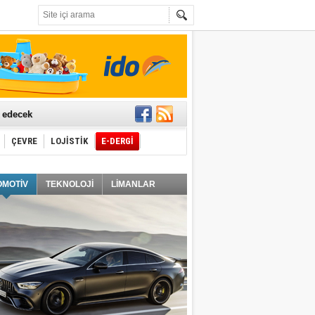
t edecek
ÇEVRE
LOJİSTİK
E-DERGİ
ğlayacak
OMOTİV
TEKNOLOJİ
LİMANLAR
i