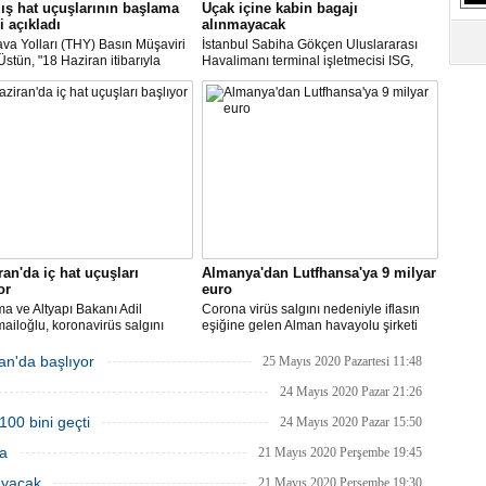
ış hat uçuşlarının başlama
Uçak içine kabin bagajı
S
i açıkladı
alınmayacak
Ne
va Yolları (THY) Basın Müşaviri
İstanbul Sabiha Gökçen Uluslararası
stün, "18 Haziran itibarıyla
Havalimanı terminal işletmecisi ISG,
’daki 16 şehirden Anadolu’daki
yarın başlayacak iç hat uçuşlarında
A
taya direkt uçmaya başlayacağız"
uçak içerisine kabin bagajı kabul
"L
edilmeyeceğini duyurdu.
M
Ba
ran'da iç hat uçuşları
Almanya'dan Lutfhansa'ya 9 milyar
or
euro
ma ve Altyapı Bakanı Adil
Corona virüs salgını nedeniyle iflasın
ailoğlu, koronavirüs salgını
eşiğine gelen Alman havayolu şirketi
yle mart ayında durdurulan uçak
Lufthansa ile federal hükümet arasında
inin, 1 Haziran itibarıyla iç
anlaşma sağlandı.
an'da başlıyor
25 Mayıs 2020 Pazartesi 11:48
a yeniden başlayacağını bildirdi.
24 Mayıs 2020 Pazar 21:26
100 bini geçti
24 Mayıs 2020 Pazar 15:50
ma
21 Mayıs 2020 Perşembe 19:45
ayacak
21 Mayıs 2020 Perşembe 19:30