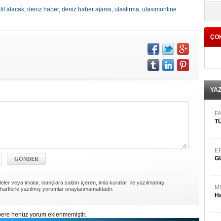
yö
lif alacak
,
deniz haber
,
deniz haber ajansi
,
ulastirma
,
ulasimonline
ÇO
YA
FA
TÜ
E
G
ler veya imalar, inançlara saldırı içeren, imla kuralları ile yazılmamış,
M
harflerle yazılmış yorumlar onaylanmamaktadır.
Ha
ere henüz yorum eklenmemiştir.