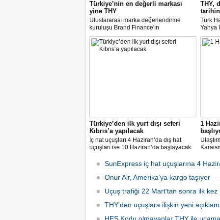
Türkiye’nin en değerli markası
THY, d
yine THY
tarihin
Uluslararası marka değerlendirme
Türk Ha
kuruluşu Brand Finance'ın
Yahya Ü
araştırmasına göre Türk Hava Yolları, 2
Avrupa
milyar dolara yaklaşan marka değeriyle
14 nok
bu yıl da "Türkiye'nin en değerli
dedi.
markası" oldu. Aytemiz, Kordsa ve Mars
Lojistik ilk marka arasına girdi.
Türkiye’den ilk yurt dışı seferi
1 Hazi
Kıbrıs’a yapılacak
başlıy
İç hat uçuşları 4 Haziran’da dış hat
Ulaştır
uçuşları ise 10 Haziran’da başlayacak.
Karaism
Dış hatlarda uçuşlar ilk olarak KKTC’ye
nedeni
olacak.
seferler
SunExpress iç hat uçuşlarına 4 Hazir
hatlard
Onur Air, Amerika’ya kargo taşıyor
Uçuş trafiği 22 Mart'tan sonra ilk kez 
THY'den uçuşlara ilişkin yeni açıkla
HES Kodu olmayanlar THY ile uçam