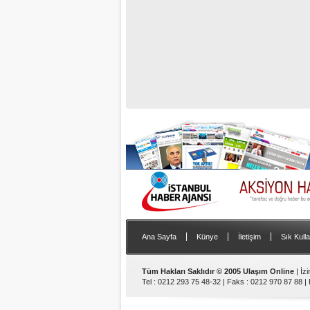
|
|
|
Ana Sayfa
Künye
İletişim
Sık Kulla
Tüm Hakları Saklıdır © 2005 Ulaşım Online
| İz
Tel : 0212 293 75 48-32 | Faks : 0212 970 87 88 |