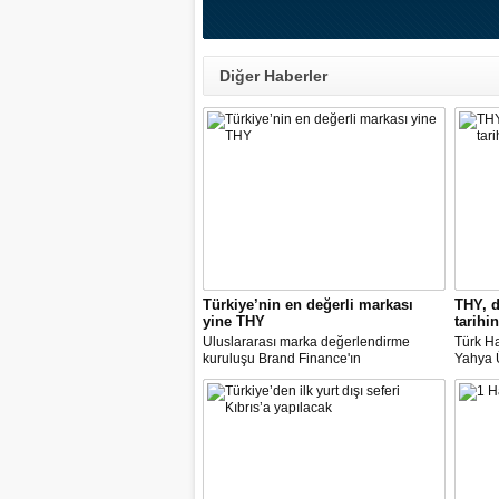
Diğer Haberler
Türkiye’nin en değerli markası
THY, d
yine THY
tarihin
Uluslararası marka değerlendirme
Türk Ha
kuruluşu Brand Finance'ın
Yahya Ü
araştırmasına göre Türk Hava Yolları, 2
Avrupa
milyar dolara yaklaşan marka değeriyle
14 nok
bu yıl da "Türkiye'nin en değerli
dedi.
markası" oldu. Aytemiz, Kordsa ve Mars
Lojistik ilk marka arasına girdi.