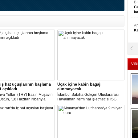
Bİ
Cu
ka
Ah
Ku
M
Ku
VİD
M.
Ya
ış hat uçuşlarının başlama
Uçak içine kabin bagajı
i açıkladı
alınmayacak
va Yolları (THY) Basın Müşaviri
İstanbul Sabiha Gökçen Uluslararası
Mu
stün, "18 Haziran itibarıyla
Havalimanı terminal işletmecisi ISG,
Si
’daki 16 şehirden Anadolu’daki
yarın başlayacak iç hat uçuşlarında
taya direkt uçmaya başlayacağız"
uçak içerisine kabin bagajı kabul
edilmeyeceğini duyurdu.
A
Ge