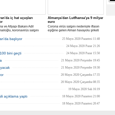
S
Ne
ran'da iç hat uçuşları
Almanya'dan Lutfhansa'ya 9 milyar
or
euro
A
"L
ma ve Altyapı Bakanı Adil
Corona virüs salgını nedeniyle iflasın
ailoğlu, koronavirüs salgını
eşiğine gelen Alman havayolu şirketi
yle mart ayında durdurulan uçak
Lufthansa ile federal hükümet arasında
inin, 1 Haziran itibarıyla iç
anlaşma sağlandı.
an'da başlıyor
25 Mayıs 2020 Pazartesi 11:48
M
a yeniden başlayacağını bildirdi.
Ba
24 Mayıs 2020 Pazar 21:26
100 bini geçti
24 Mayıs 2020 Pazar 15:50
ma
21 Mayıs 2020 Perşembe 19:45
ayacak
21 Mayıs 2020 Perşembe 19:30
yor
20 Mayıs 2020 Çarşamba 17:35
20 Mayıs 2020 Çarşamba 08:35
19 Mayıs 2020 Salı 16:19
ili açıklama yaptı
18 Mayıs 2020 Pazartesi 21:00
18 Mayıs 2020 Pazartesi 20:47