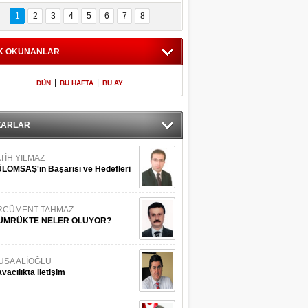
Bilinmeyen 
İşte Meclis'e giren 
nleriyle İstanbul 
600 milletvekilinin 
1
2
3
4
5
6
7
8
Adaları
listesi
K OKUNANLAR
|
|
DÜN
BU HAFTA
BU AY
ZARLAR
TİH YILMAZ
LOMSAŞ'ın Başarısı ve Hedefleri
RCÜMENT TAHMAZ
ÜMRÜKTE NELER OLUYOR?
USA ALİOĞLU
vacılıkta iletişim