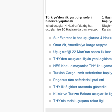
Türkiye’den ilk yurt dışı seferi
1 Hazi
Kıbrıs’a yapılacak
başlıy
İç hat uçuşları 4 Haziran’da dış hat
Ulaştır
uçuşları ise 10 Haziran’da başlayacak.
Karaism
Dış hatlarda uçuşlar ilk olarak KKTC’ye
nedeni
olacak.
seferler
SunExpress iç hat uçuşlarına 4 Hazir
hatlard
Onur Air, Amerika’ya kargo taşıyor
Uçuş trafiği 22 Mart'tan sonra ilk kez 
THY'den uçuşlara ilişkin yeni açıkla
HES Kodu olmayanlar THY ile uçam
Turkish Cargo İzmir seferlerine başlı
Pegasus tüm seferlerini iptal etti
THY ilk 5 şirket arasında gösterildi
Kültür ve Turizm Bakanı uçuşlar ile ilg
THY'nin tarihi uçuşuna rekor ilgi