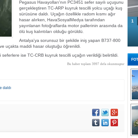
Pegasus Havayolları'nın PC3451 sefer sayılı uçuşunu
gerçekleştiren TC-ARP kuyruk tescilli yolcu uçağı kuş
sürüsüne daldı. Uçağın özellikle radom kısmı ağır
hasar alırken, HavaSosyalMedya tarafından
1
yayınlanan fotoğraflarda motor pallerinin arasında da
ölü kuş kalıntıları olduğu görüldü.
Antalya'ya sorunsuz bir şekilde iniş yapan B737-800
ı ve uçakta maddi hasar oluştuğu öğrenildi.
eferlere ise TC-CRB kuyruk tescilli uçağın verildiği belirtildi.
FOT
Bu haber toplam 3997 defa okunmuştur
e daldı
Tü