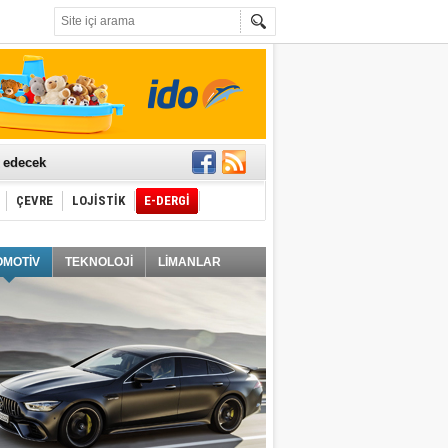
t edecek
ÇEVRE
LOJİSTİK
E-DERGİ
ğlayacak
OMOTİV
TEKNOLOJİ
LİMANLAR
i