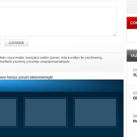
yö
ÇO
YA
ler veya imalar, inançlara saldırı içeren, imla kuralları ile yazılmamış,
harflerle yazılmış yorumlar onaylanmamaktadır.
FA
TÜ
ere henüz yorum eklenmemiştir.
E
G
M
Ha