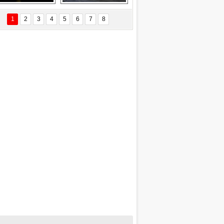
EÇİL ÖZYANIK
Delta uçağına 
Ford Focus RS 
 Değişti?
yıldırım çarptı
(2015)
1
2
3
4
5
6
7
8
DNAN SAKA
iman Kenti Aliağa"
ERİÇ KÖYATASI
yraksız Vatan !