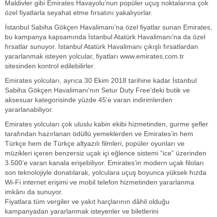
Maldivler gibi Emirates Havayolu’nun popüler uçuş noktalarına çok
özel fiyatlarla seyahat etme fırsatını yakalıyorlar.
İstanbul Sabiha Gökçen Havalimanı’na özel fiyatlar sunan Emirates,
bu kampanya kapsamında İstanbul Atatürk Havalimanı’na da özel
fırsatlar sunuyor. İstanbul Atatürk Havalimanı çıkışlı fırsatlardan
yararlanmak isteyen yolcular, fiyatları www.emirates.com.tr
sitesinden kontrol edilebilirler.
Emirates yolcuları, ayrıca 30 Ekim 2018 tarihine kadar İstanbul
Sabiha Gökçen Havalimanı'nın Setur Duty Free'deki butik ve
aksesuar kategorisinde yüzde 45'e varan indirimlerden
yararlanabiliyor.
Emirates yolcuları çok uluslu kabin ekibi hizmetinden, gurme şefler
tarafından hazırlanan ödüllü yemeklerden ve Emirates’in hem
Türkçe hem de Türkçe altyazılı filmleri, popüler oyunları ve
müzikleri içeren benzersiz uçak içi eğlence sistemi “ice” üzerinden
3.500’e varan kanala erişebiliyor. Emirates’in modern uçak filoları
son teknolojiyle donatılarak, yolculara uçuş boyunca yüksek hızda
Wi-Fi internet erişimi ve mobil telefon hizmetinden yararlanma
imkânı da sunuyor.
Fiyatlara tüm vergiler ve yakıt harçlarının dâhil olduğu
kampanyadan yararlanmak isteyenler ve biletlerini