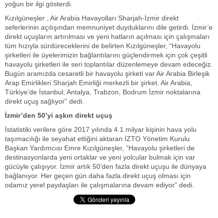
yoğun bir ilgi gösterdi.
Kızılgüneşler , Air Arabia Havayolları Sharjah-İzmir direkt
seferlerinin açılışından memnuniyet duyduklarını dile getirdi. İzmir’e
direkt uçuşların artırılması ve yeni hatların açılması için çalışmaları
tüm hızıyla sürdüreceklerini de belirten Kızılgüneşler, “Havayolu
şirketleri ile üyelerimizin bağlantılarını güçlendirmek için çok çeşitli
havayolu şirketleri ile seri toplantılar düzenlemeye devam edeceğiz.
Bugün aramızda cesaretli bir havayolu şirketi var Air Arabia Birleşik
Arap Emirlikleri Sharjah Emirliği merkezli bir şirket. Air Arabia,
Türkiye’de İstanbul, Antalya, Trabzon, Bodrum İzmir noktalarına
direkt uçuş sağlıyor” dedi.
İzmir’den 50’yi aşkın direkt uçuş
İstatistiki verilere göre 2017 yılında 4.1 milyar kişinin hava yolu
taşımacılığı ile seyahat ettiğini aktaran İZTO Yönetim Kurulu
Başkan Yardımcısı Emre Kızılgüneşler, “Havayolu şirketleri de
destinasyonlarda yeni ortaklar ve yeni yolcular bulmak için var
gücüyle çalışıyor. İzmir artık 50’den fazla direkt uçuşu ile dünyaya
bağlanıyor. Her geçen gün daha fazla direkt uçuş olması için
odamız yerel paydaşları ile çalışmalarına devam ediyor” dedi.