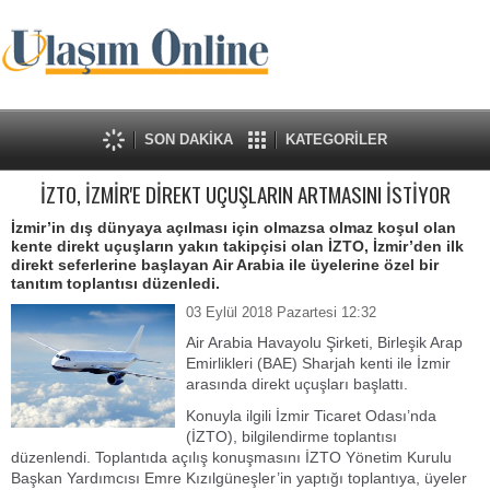
SON DAKİKA
KATEGORİLER
İZTO, İZMİR'E DİREKT UÇUŞLARIN ARTMASINI İSTİYOR
İzmir’in dış dünyaya açılması için olmazsa olmaz koşul olan
kente direkt uçuşların yakın takipçisi olan İZTO, İzmir’den ilk
direkt seferlerine başlayan Air Arabia ile üyelerine özel bir
tanıtım toplantısı düzenledi.
03 Eylül 2018 Pazartesi 12:32
Air Arabia Havayolu Şirketi, Birleşik Arap
Emirlikleri (BAE) Sharjah kenti ile İzmir
arasında direkt uçuşları başlattı.
Konuyla ilgili İzmir Ticaret Odası’nda
(İZTO), bilgilendirme toplantısı
düzenlendi. Toplantıda açılış konuşmasını İZTO Yönetim Kurulu
Başkan Yardımcısı Emre Kızılgüneşler’in yaptığı toplantıya, üyeler