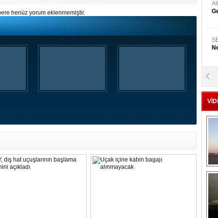
A
Ge
ere henüz yorum eklenmemiştir.
S
Ne
A
"L
VİD
M
Ba