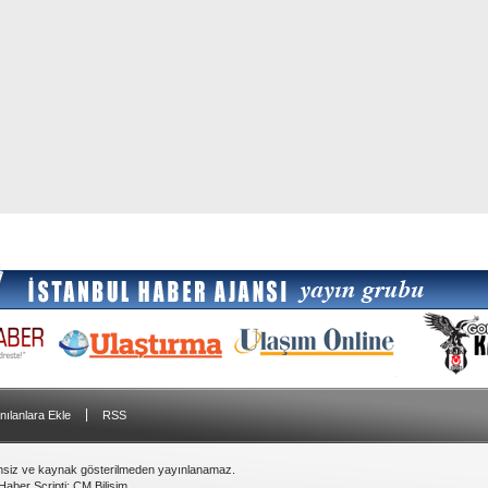
|
nılanlara Ekle
RSS
insiz ve kaynak gösterilmeden yayınlanamaz.
Haber Scripti
:
CM Bilişim