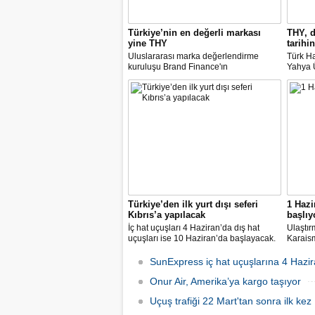
Türkiye’nin en değerli markası
THY, d
yine THY
tarihin
Uluslararası marka değerlendirme
Türk Ha
kuruluşu Brand Finance'ın
Yahya Ü
araştırmasına göre Türk Hava Yolları, 2
Avrupa
milyar dolara yaklaşan marka değeriyle
14 nok
bu yıl da "Türkiye'nin en değerli
dedi.
markası" oldu. Aytemiz, Kordsa ve Mars
Lojistik ilk marka arasına girdi.
Türkiye’den ilk yurt dışı seferi
1 Hazi
Kıbrıs’a yapılacak
başlıy
İç hat uçuşları 4 Haziran’da dış hat
Ulaştır
uçuşları ise 10 Haziran’da başlayacak.
Karaism
Dış hatlarda uçuşlar ilk olarak KKTC’ye
nedeni
olacak.
seferler
SunExpress iç hat uçuşlarına 4 Hazir
hatlard
Onur Air, Amerika’ya kargo taşıyor
Uçuş trafiği 22 Mart'tan sonra ilk kez 