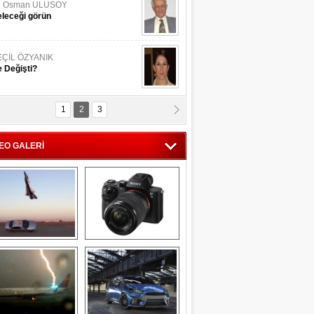
li Osman ULUSOY
leceği görün
EÇİL ÖZYANIK
 Değişti?
1
2
3
DNAN SAKA
iman Kenti Aliağa"
EO GALERİ
ERİÇ KÖYATASI
yraksız Vatan !
Savaş uçağı 
Sony Alpha 7R II ön 
pilotundan 
inceleme
muhteşem gösteri