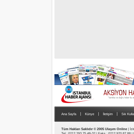
|
|
|
Ana Sayfa
Künye
İletişim
Sık Kulla
Tüm Hakları Saklıdır © 2005 Ulaşım Online
| İz
Tel : 0212 293 75 48-32 | Faks : 0212 970 87 88 |