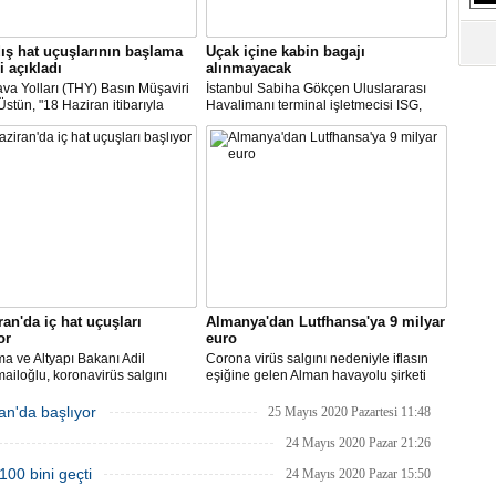
ış hat uçuşlarının başlama
Uçak içine kabin bagajı
i açıkladı
alınmayacak
va Yolları (THY) Basın Müşaviri
İstanbul Sabiha Gökçen Uluslararası
stün, "18 Haziran itibarıyla
Havalimanı terminal işletmecisi ISG,
’daki 16 şehirden Anadolu’daki
yarın başlayacak iç hat uçuşlarında
taya direkt uçmaya başlayacağız"
uçak içerisine kabin bagajı kabul
edilmeyeceğini duyurdu.
ran'da iç hat uçuşları
Almanya'dan Lutfhansa'ya 9 milyar
or
euro
ma ve Altyapı Bakanı Adil
Corona virüs salgını nedeniyle iflasın
ailoğlu, koronavirüs salgını
eşiğine gelen Alman havayolu şirketi
yle mart ayında durdurulan uçak
Lufthansa ile federal hükümet arasında
inin, 1 Haziran itibarıyla iç
anlaşma sağlandı.
an'da başlıyor
25 Mayıs 2020 Pazartesi 11:48
a yeniden başlayacağını bildirdi.
24 Mayıs 2020 Pazar 21:26
100 bini geçti
24 Mayıs 2020 Pazar 15:50