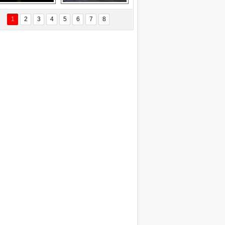
Delta uçağına 
Ford Focus RS 
yıldırım çarptı
(2015)
1
2
3
4
5
6
7
8