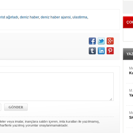
M
yö
Ha
ist ağırladı
,
deniz haber
,
deniz haber ajansi
,
ulastirma
,
ÇO
Bİ
Cu
ka
Ah
Ku
YA
M
Ku
M.
Ya
Mu
Si
ler veya imalar, inançlara saldırı içeren, imla kuralları ile yazılmamış,
harflerle yazılmış yorumlar onaylanmamaktadır.