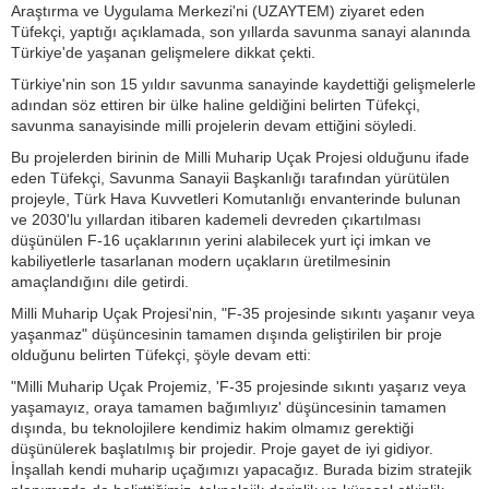
Araştırma ve Uygulama Merkezi'ni (UZAYTEM) ziyaret eden
Tüfekçi, yaptığı açıklamada, son yıllarda savunma sanayi alanında
Türkiye'de yaşanan gelişmelere dikkat çekti.
Türkiye'nin son 15 yıldır savunma sanayinde kaydettiği gelişmelerle
adından söz ettiren bir ülke haline geldiğini belirten Tüfekçi,
savunma sanayisinde milli projelerin devam ettiğini söyledi.
Bu projelerden birinin de Milli Muharip Uçak Projesi olduğunu ifade
eden Tüfekçi, Savunma Sanayii Başkanlığı tarafından yürütülen
projeyle, Türk Hava Kuvvetleri Komutanlığı envanterinde bulunan
ve 2030'lu yıllardan itibaren kademeli devreden çıkartılması
düşünülen F-16 uçaklarının yerini alabilecek yurt içi imkan ve
kabiliyetlerle tasarlanan modern uçakların üretilmesinin
amaçlandığını dile getirdi.
Milli Muharip Uçak Projesi'nin, "F-35 projesinde sıkıntı yaşanır veya
yaşanmaz" düşüncesinin tamamen dışında geliştirilen bir proje
olduğunu belirten Tüfekçi, şöyle devam etti:
"Milli Muharip Uçak Projemiz, 'F-35 projesinde sıkıntı yaşarız veya
yaşamayız, oraya tamamen bağımlıyız' düşüncesinin tamamen
dışında, bu teknolojilere kendimiz hakim olmamız gerektiği
düşünülerek başlatılmış bir projedir. Proje gayet de iyi gidiyor.
İnşallah kendi muharip uçağımızı yapacağız. Burada bizim stratejik