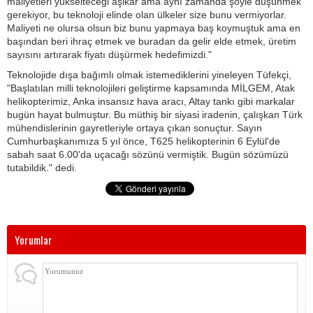
maliyetleri yükselteceği aşikar ama aynı zamanda şöyle düşünmek
gerekiyor, bu teknoloji elinde olan ülkeler size bunu vermiyorlar.
Maliyeti ne olursa olsun biz bunu yapmaya baş koymuştuk ama en
başından beri ihraç etmek ve buradan da gelir elde etmek, üretim
sayısını artırarak fiyatı düşürmek hedefimizdi."
Teknolojide dışa bağımlı olmak istemediklerini yineleyen Tüfekçi,
"Başlatılan milli teknolojileri geliştirme kapsamında MİLGEM, Atak
helikopterimiz, Anka insansız hava aracı, Altay tankı gibi markalar
bugün hayat bulmuştur. Bu müthiş bir siyasi iradenin, çalışkan Türk
mühendislerinin gayretleriyle ortaya çıkan sonuçtur. Sayın
Cumhurbaşkanımıza 5 yıl önce, T625 helikopterinin 6 Eylül'de
sabah saat 6.00'da uçacağı sözünü vermiştik. Bugün sözümüzü
tutabildik." dedi.
Yorumlar