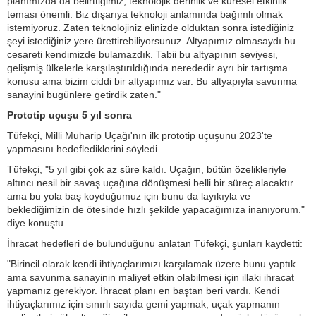
planımızda da belirttiğimiz, teknolojik derinlik ve küresel etkinlik
teması önemli. Biz dışarıya teknoloji anlamında bağımlı olmak
istemiyoruz. Zaten teknolojiniz elinizde olduktan sonra istediğiniz
şeyi istediğiniz yere ürettirebiliyorsunuz. Altyapımız olmasaydı bu
cesareti kendimizde bulamazdık. Tabii bu altyapının seviyesi,
gelişmiş ülkelerle karşılaştırıldığında nerededir ayrı bir tartışma
konusu ama bizim ciddi bir altyapımız var. Bu altyapıyla savunma
sanayini bugünlere getirdik zaten."
Prototip uçuşu 5 yıl sonra
Tüfekçi, Milli Muharip Uçağı'nın ilk prototip uçuşunu 2023'te
yapmasını hedeflediklerini söyledi.
Tüfekçi, "5 yıl gibi çok az süre kaldı. Uçağın, bütün özelikleriyle
altıncı nesil bir savaş uçağına dönüşmesi belli bir süreç alacaktır
ama bu yola baş koyduğumuz için bunu da layıkıyla ve
beklediğimizin de ötesinde hızlı şekilde yapacağımıza inanıyorum."
diye konuştu.
İhracat hedefleri de bulunduğunu anlatan Tüfekçi, şunları kaydetti:
"Birincil olarak kendi ihtiyaçlarımızı karşılamak üzere bunu yaptık
ama savunma sanayinin maliyet etkin olabilmesi için illaki ihracat
yapmanız gerekiyor. İhracat planı en baştan beri vardı. Kendi
ihtiyaçlarımız için sınırlı sayıda gemi yapmak, uçak yapmanın